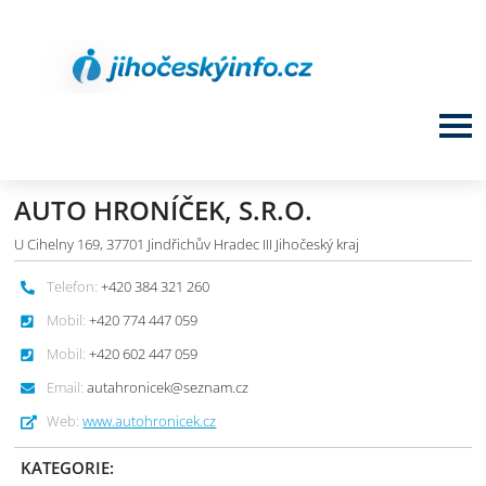
AUTO HRONÍČEK, S.R.O.
U Cihelny 169, 37701 Jindřichův Hradec III Jihočeský kraj
Telefon:
+420 384 321 260
Mobil:
+420 774 447 059
Mobil:
+420 602 447 059
Email:
autahronicek@seznam.cz
Web:
www.autohronicek.cz
KATEGORIE: