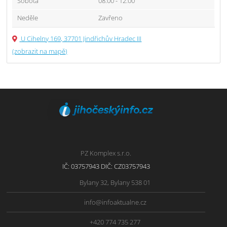
Sobota
08:00 - 12:00
Neděle
Zavřeno
U Cihelny 169, 37701 Jindřichův Hradec III
(zobrazit na mapě)
PZ Komplex s.r.o.
IČ: 03757943 DIČ: CZ03757943
Bylany 32, Bylany 538 01
info@infoaktualne.cz
+420 774 735 277