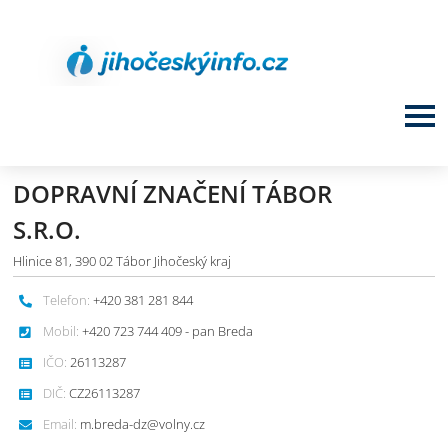
DOPRAVNÍ ZNAČENÍ TÁBOR
S.R.O.
Hlinice 81, 390 02 Tábor Jihočeský kraj
Telefon:
+420 381 281 844
Mobil:
+420 723 744 409 - pan Breda
IČO:
26113287
DIČ:
CZ26113287
Email:
m.breda-dz@volny.cz