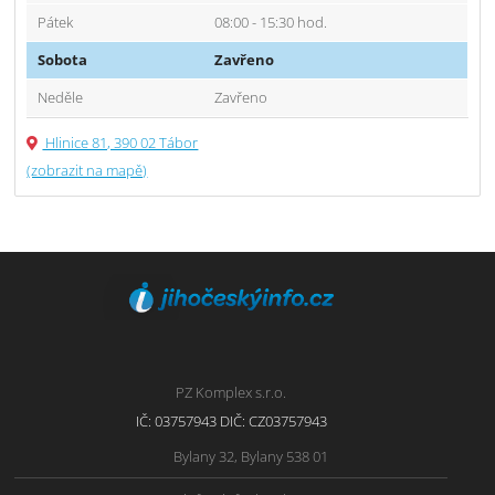
Pátek
08:00 - 15:30 hod.
Sobota
Zavřeno
Neděle
Zavřeno
Hlinice 81, 390 02 Tábor
(zobrazit na mapě)
PZ Komplex s.r.o.
IČ: 03757943 DIČ: CZ03757943
Bylany 32, Bylany 538 01