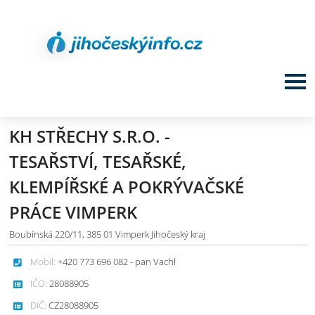
KH STŘECHY S.R.O. -
TESAŘSTVÍ, TESAŘSKÉ,
KLEMPÍŘSKÉ A POKRÝVAČSKÉ
PRÁCE VIMPERK
Boubínská 220/11, 385 01 Vimperk Jihočeský kraj
Mobil:
+420 773 696 082 - pan Vachl
IČO:
28088905
DIČ:
CZ28088905