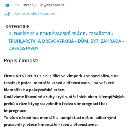
Email:
strechylu.kh@seznam.cz
Web:
www.pilavimperk.cz
KATEGORIE:
KLEMPÍŘSKÉ A POKRÝVAČSKÉ PRÁCE
-
TESAŘSTVÍ
-
TRUHLÁŘSTVÍ A DŘEVOVÝROBA
-
DŮM, BYT, ZAHRADA
-
DŘEVOSTAVBY
Popis činnosti
Firma KH STŘECHY s.r.o. sídlící ve Vimperku se specializuje na
tesařské práce, montáže krovů a dřevostaveb i na veškeré
klempířské a pokrývačské práce.
Dodáváme libovolné druhy krytin, střešních oken, klempířských
prvků a různé typy stavebního řeziva s impregnací i bez
impregnace.
To vše s následnou montáží a kompletací našimi odbornými
pracovníky, včetně montáže krovů a dřevostaveb.