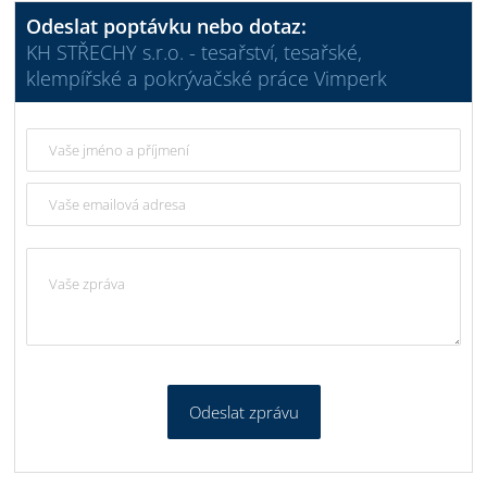
Odeslat poptávku nebo dotaz:
KH STŘECHY s.r.o. - tesařství, tesařské,
klempířské a pokrývačské práce Vimperk
Odeslat zprávu