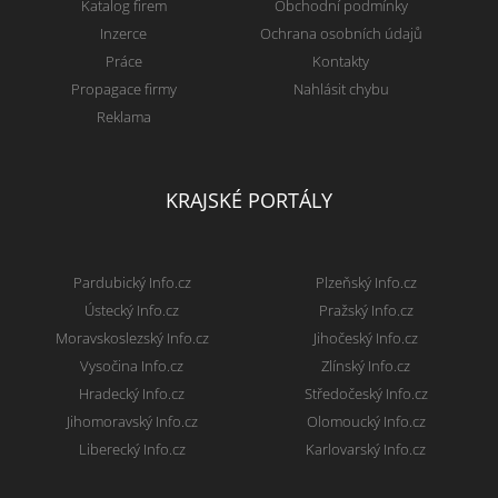
Katalog firem
Obchodní podmínky
Inzerce
Ochrana osobních údajů
Práce
Kontakty
Propagace firmy
Nahlásit chybu
Reklama
KRAJSKÉ PORTÁLY
Pardubický Info.cz
Plzeňský Info.cz
Ústecký Info.cz
Pražský Info.cz
Moravskoslezský Info.cz
Jihočeský Info.cz
Vysočina Info.cz
Zlínský Info.cz
Hradecký Info.cz
Středočeský Info.cz
Jihomoravský Info.cz
Olomoucký Info.cz
Liberecký Info.cz
Karlovarský Info.cz