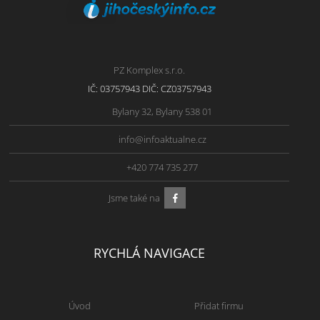
PZ Komplex s.r.o.
IČ: 03757943 DIČ: CZ03757943
Bylany 32, Bylany 538 01
info@infoaktualne.cz
+420 774 735 277
Jsme také na
RYCHLÁ NAVIGACE
Úvod
Přidat firmu