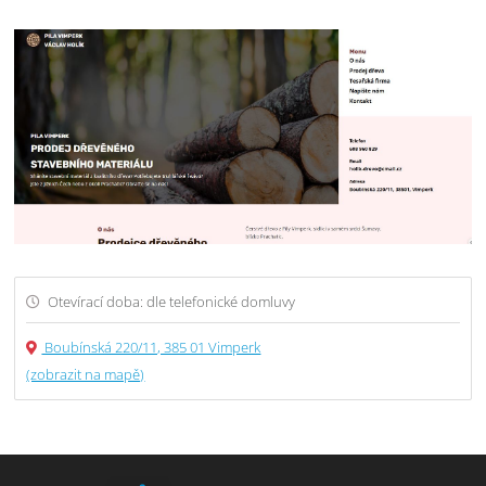
Otevírací doba: dle telefonické domluvy
Boubínská 220/11, 385 01 Vimperk
(zobrazit na mapě)