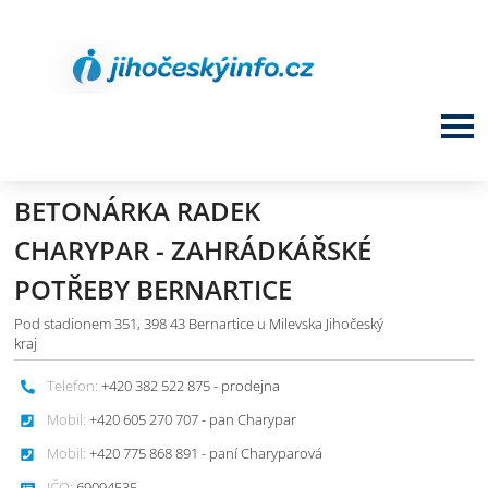
BETONÁRKA RADEK
CHARYPAR - ZAHRÁDKÁŘSKÉ
POTŘEBY BERNARTICE
Pod stadionem 351, 398 43 Bernartice u Milevska Jihočeský
kraj
Telefon:
+420 382 522 875 - prodejna
Mobil:
+420 605 270 707 - pan Charypar
Mobil:
+420 775 868 891 - paní Charyparová
IČO:
69094535