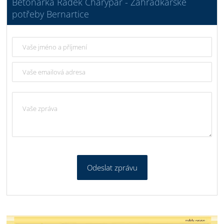
Betonárka Radek Charypar - Zahrádkářské
potřeby Bernartice
Odeslat zprávu