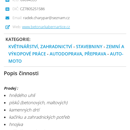
DIČ:
CZ7805251586
Email:
radek.charypar@seznam.cz
Web:
www.betonarkabernartice.cz
KATEGORIE:
KVĚTINÁŘSTVÍ, ZAHRADNICTVÍ
-
STAVEBNINY
-
ZEMNÍ A
VÝKOPOVÉ PRÁCE
-
AUTODOPRAVA, PŘEPRAVA
-
AUTO-
MOTO
Popis činnosti
Prodej :
hnědého uhlí
písků (betonových, maltových)
kamenných drtí
kačírku a zahradnických potřeb
hnojiva