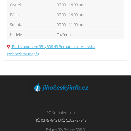
Čtvrtek
07:00 - 16:00 hod.
Pátek
07:00 - 16:00 hod.
Sobota
07:00 - 11:00 hod.
Neděle
Zavřeno
Pod stadionem 351, 398 43 Bernartice u Milevska
(zobrazit na mapě)
PZ Komplex s.r.o.
IČ: 03757943 DIČ: CZ03757943
Bylany 32, Bylany 538 01