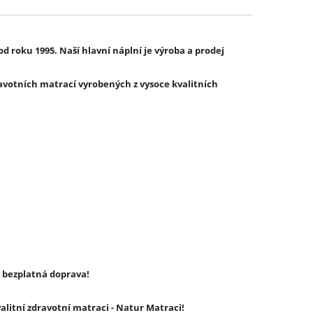
 roku 1995. Naší hlavní náplní je výroba a prodej
votních matrací vyrobených z vysoce kvalitních
 bezplatná doprava!
valitní zdravotní matraci - Natur Matraci!