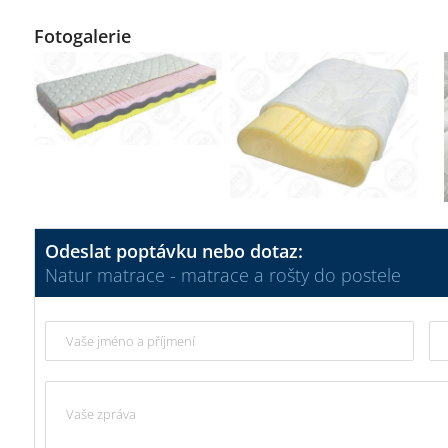
Fotogalerie
Odeslat poptávku nebo dotaz:
Natur matrace - matrace a rošty do postele