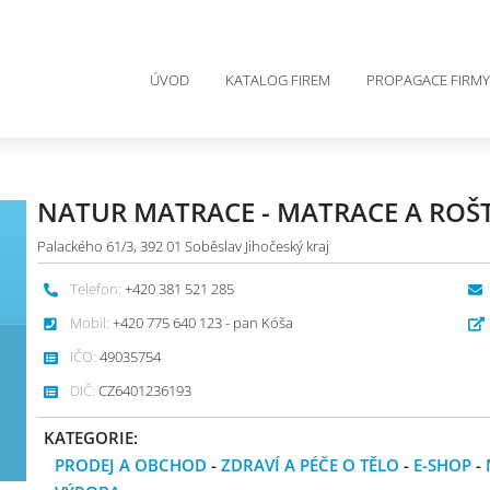
ÚVOD
KATALOG FIREM
PROPAGACE FIRMY
NATUR MATRACE - MATRACE A ROŠ
Palackého 61/3, 392 01 Soběslav Jihočeský kraj
Telefon:
+420 381 521 285
Mobil:
+420 775 640 123 - pan Kóša
IČO:
49035754
DIČ:
CZ6401236193
KATEGORIE:
PRODEJ A OBCHOD
-
ZDRAVÍ A PÉČE O TĚLO
-
E-SHOP
-