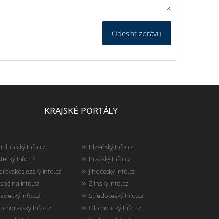
Odeslat zprávu
KRAJSKÉ PORTÁLY
rdubický Info.cz
Plzeňský Info.cz
tecký Info.cz
Pražský Info.cz
ravskoslezský Info.cz
Jihočeský Info.cz
sočina Info.cz
Zlínský Info.cz
adecký Info.cz
Středočeský Info.cz
homoravský Info.cz
Olomoucký Info.cz