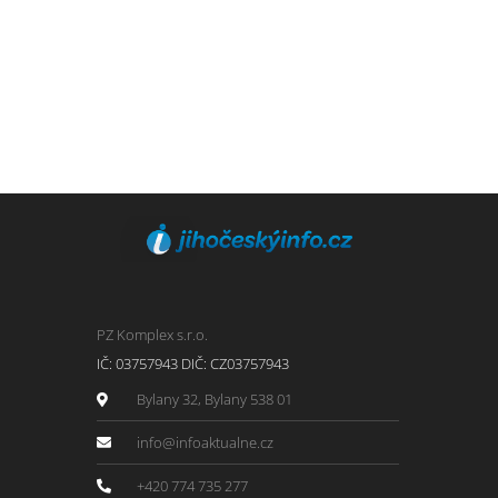
PZ Komplex s.r.o.
IČ: 03757943 DIČ: CZ03757943
Bylany 32, Bylany 538 01
info@infoaktualne.cz
+420 774 735 277