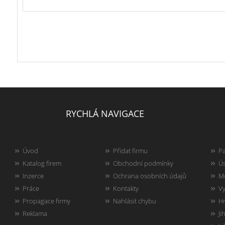
RYCHLÁ NAVIGACE
Úvod
Přidat firmu
Pa
Katalog firem
Obchodní podmínky
Ús
Inzerce
Ochrana osobních údajů
Mo
Práce
Kontakty
Vy
Propagace firmy
Nahlásit chybu
Hr
Reklama
Ji