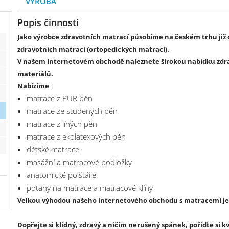
VÝROBA
Popis činnosti
Jako výrobce zdravotních matrací působíme na českém trhu již od
zdravotních matrací (ortopedických matrací).
V našem internetovém obchodě naleznete širokou nabídku zdra
materiálů.
Nabízíme
:
matrace z PUR pěn
matrace ze studených pěn
matrace z líných pěn
matrace z ekolatexových pěn
dětské matrace
masážní a matracové podložky
anatomické polštáře
potahy na matrace a matracové klíny
Velkou výhodou našeho internetového obchodu s matracemi je
Dopřejte si klidný, zdravý a ničím nerušený spánek, pořiďte si k