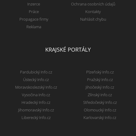
Inzerce
Ochrana osobních údajů
Práce
Kontakty
Propagace firmy
Nahlásit chybu
Reklama
KRAJSKÉ PORTÁLY
Pardubický Info.cz
Plzeňský Info.cz
Ústecký Info.cz
Pražský Info.cz
Moravskoslezský Info.cz
Jihočeský Info.cz
Vysočina Info.cz
Zlínský Info.cz
Hradecký Info.cz
Středočeský Info.cz
Jihomoravský Info.cz
Olomoucký Info.cz
Liberecký Info.cz
Karlovarský Info.cz