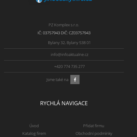
PZ Komplex s.r.o.
IČ: 03757943 DIČ: CZ03757943
Bylany 32, Bylany 538 01
info@infoaktualne.cz
+420 774 735 277
Jsme také na
RYCHLÁ NAVIGACE
Úvod
Přidat firmu
Katalog firem
Obchodní podmínky