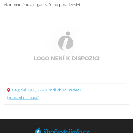
ekonomického a organizačního poradenství.
Belgická 1268, 37701 Jindřichův Hradec II
(zobrazit na mapě)