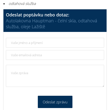
odtahová služba
Odeslat poptávku nebo dotaz:
Autolakovna Hauptman - čelní skla, odtahová
služba, oleje Lažiště
Odeslat zprávu