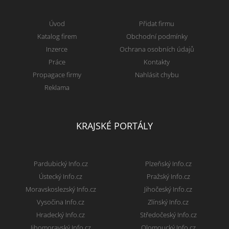
Úvod
Přidat firmu
Katalog firem
Obchodní podmínky
Inzerce
Ochrana osobních údajů
Práce
Kontakty
Propagace firmy
Nahlásit chybu
Reklama
KRAJSKÉ PORTÁLY
Pardubický Info.cz
Plzeňský Info.cz
Ústecký Info.cz
Pražský Info.cz
Moravskoslezský Info.cz
Jihočeský Info.cz
Vysočina Info.cz
Zlínský Info.cz
Hradecký Info.cz
Středočeský Info.cz
Jihomoravský Info.cz
Olomoucký Info.cz