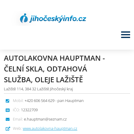
AUTOLAKOVNA HAUPTMAN -
ČELNÍ SKLA, ODTAHOVÁ
SLUŽBA, OLEJE LAŽIŠTĚ
Lažiště 114, 384 32 Lažiště Jihočeský kraj
Mobil:
+420 606 564 629 - pan Hauptman
IČO:
12322709
Email:
e.hauptman@seznam.cz
Web:
www.autolakovna-hauptman.cz