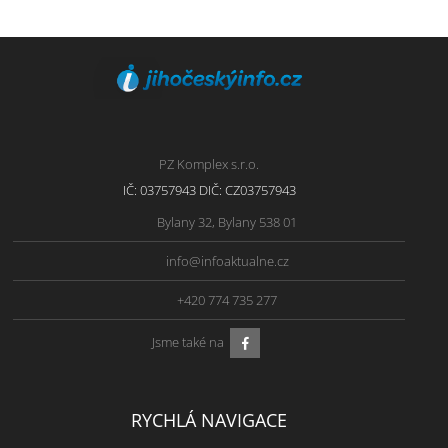
PZ Komplex s.r.o.
IČ: 03757943 DIČ: CZ03757943
Bylany 32, Bylany 538 01
info@infoaktualne.cz
+420 774 735 277
Jsme také na
RYCHLÁ NAVIGACE