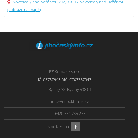
Novosedly nad Nežárkou 202, 378 17 Novosedly nad Nežárkou
(zobrazit na mapě)
PZ Komplex s.r.o.
IČ: 03757943 DIČ: CZ03757943
Bylany 32, Bylany 538 01
info@infoaktualne.cz
+420 774 735 277
Jsme také na