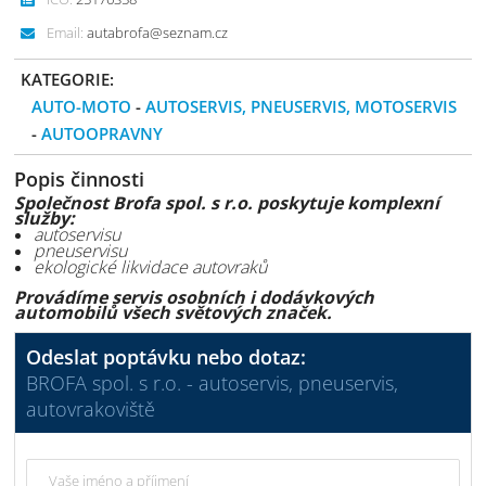
Email:
autabrofa@seznam.cz
KATEGORIE:
AUTO-MOTO
-
AUTOSERVIS, PNEUSERVIS, MOTOSERVIS
-
AUTOOPRAVNY
Popis činnosti
Společnost Brofa spol. s r.o. poskytuje komplexní
služby:
autoservisu
pneuservisu
ekologické likvidace autovraků
Provádíme servis osobních i dodávkových
automobilů všech světových značek.
Odeslat poptávku nebo dotaz:
BROFA spol. s r.o. - autoservis, pneuservis,
autovrakoviště