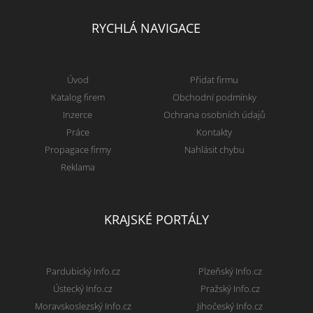
RYCHLÁ NAVIGACE
Úvod
Přidat firmu
Katalog firem
Obchodní podmínky
Inzerce
Ochrana osobních údajů
Práce
Kontakty
Propagace firmy
Nahlásit chybu
Reklama
KRAJSKÉ PORTÁLY
Pardubický Info.cz
Plzeňský Info.cz
Ústecký Info.cz
Pražský Info.cz
Moravskoslezský Info.cz
Jihočeský Info.cz