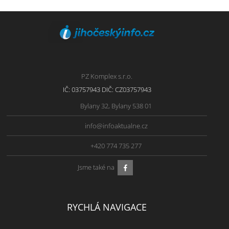
PZ Komplex s.r.o.
IČ: 03757943 DIČ: CZ03757943
Bylany 32, Bylany 538 01
info@infoaktualne.cz
+420 774 735 277
Jsme také na
RYCHLÁ NAVIGACE