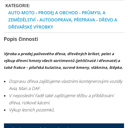
KATEGORIE:
AUTO-MOTO
-
PRODEJ A OBCHOD
-
PRŮMYSL A
ZEMĚDĚLSTVÍ
-
AUTODOPRAVA, PŘEPRAVA
-
DŘEVO A
DŘEVAŘSKÉ VÝROBKY
Popis činnosti
Výroba a prodej palivového dřeva, dřevěných briket, pelet a
výkup dřevní hmoty všech sortimentů (jehličnaté i dřevnaté) a
také frakce – pilařská kulatina, surové kmeny, vláknina, štěpka.
Dopravu dřeva zajišťujeme vlastními kontejnerovými vozidly
Avia, Man a DAF.
V neposlední řadě také zajišťujeme těžbu a přibližování
dřeva, rizikové kácení.
Výkup lesních pozemků.