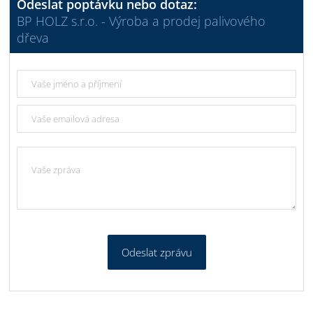
Odeslat poptávku nebo dotaz:
BP HOLZ s.r.o. - Výroba a prodej palivového
dřeva
Odeslat zprávu