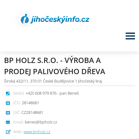
BP HOLZ S.R.O. - VÝROBA A
PRODEJ PALIVOVÉHO DŘEVA
Široká 432/11, 370 01 České Budějovice 1 Jihočeský kraj
Mobil:
+420 608 979 876 - pan Beneš
IČO:
28148681
DIČ:
CZ28148681
Email:
benes@bpholz.cz
Web:
www.bpholz.cz