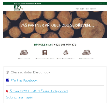
Otevírací doba: Dle dohody
Přejít na Facebook
Široká 432/11, 370 01 České Budějovice 1
(zobrazit na mapě)