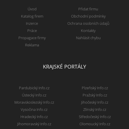
Úvod
Přidat firmu
Katalog firem
Obchodní podmínky
Inzerce
Ochrana osobních údajů
Práce
Kontakty
Propagace firmy
Nahlásit chybu
Reklama
KRAJSKÉ PORTÁLY
Pardubický Info.cz
Plzeňský Info.cz
Ústecký Info.cz
Pražský Info.cz
Moravskoslezský Info.cz
Jihočeský Info.cz
Vysočina Info.cz
Zlínský Info.cz
Hradecký Info.cz
Středočeský Info.cz
Jihomoravský Info.cz
Olomoucký Info.cz