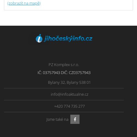
(zobrazit na mapě)
PZ Komplex s.r.o.
IČ: 03757943 DIČ: CZ03757943
Bylany 32, Bylany 538 01
info@infoaktualne.cz
+420 774 735 277
Jsme také na