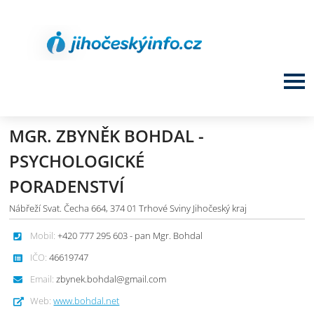
MGR. ZBYNĚK BOHDAL -
PSYCHOLOGICKÉ
PORADENSTVÍ
Nábřeží Svat. Čecha 664, 374 01 Trhové Sviny Jihočeský kraj
Mobil:
+420 777 295 603 - pan Mgr. Bohdal
IČO:
46619747
Email:
zbynek.bohdal@gmail.com
Web:
www.bohdal.net