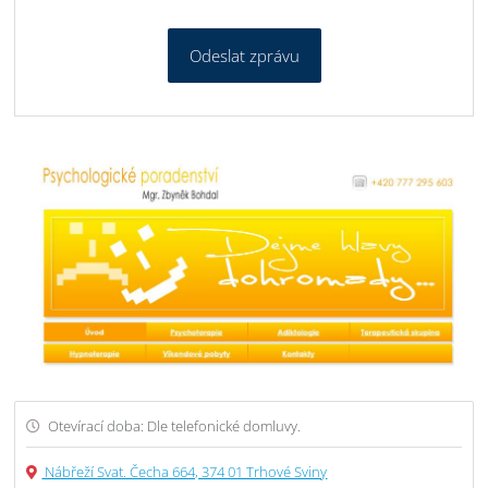
Odeslat zprávu
Otevírací doba: Dle telefonické domluvy.
Nábřeží Svat. Čecha 664, 374 01 Trhové Sviny