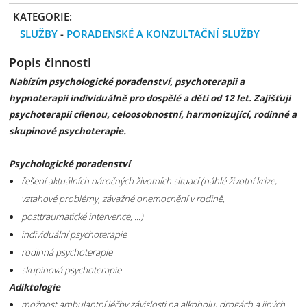
KATEGORIE:
SLUŽBY
-
PORADENSKÉ A KONZULTAČNÍ SLUŽBY
Popis činnosti
Nabízím psychologické poradenství, psychoterapii a
hypnoterapii individuálně pro dospělé a děti od 12 let. Zajišťuji
psychoterapii cílenou, celoosobnostní, harmonizující, rodinné a
skupinové psychoterapie.
Psychologické poradenství
řešení aktuálních náročných životních situací (náhlé životní krize,
vztahové problémy, závažné onemocnění v rodině,
posttraumatické intervence, ...)
individuální psychoterapie
rodinná psychoterapie
skupinová psychoterapie
Adiktologie
možnost ambulantní léčby závislosti na alkoholu, drogách a jiných