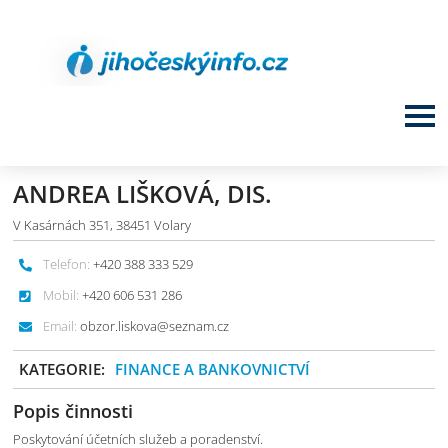
ANDREA LIŠKOVÁ, DIS.
V Kasárnách 351, 38451 Volary
Telefon:
+420 388 333 529
Mobil:
+420 606 531 286
Email:
obzor.liskova@seznam.cz
KATEGORIE:
FINANCE A BANKOVNICTVÍ
Popis činnosti
Poskytování účetních služeb a poradenství.