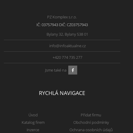
PZ Komplex s.r.o.
IČ: 03757943 DIČ: CZ03757943
Bylany 32, Bylany 538 01
info@infoaktualne.cz
+420 774 735 277
Jsme také na
RYCHLÁ NAVIGACE
Úvod
Přidat firmu
Katalog firem
Obchodní podmínky
Inzerce
Ochrana osobních údajů