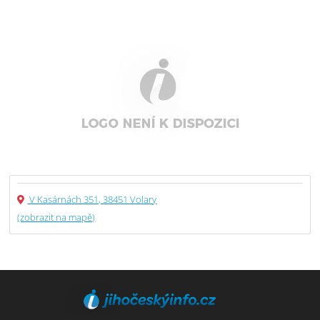
V Kasárnách 351, 38451 Volary
(zobrazit na mapě)