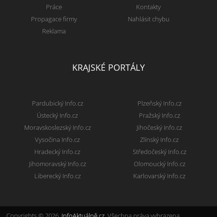
Práce
Kontakty
Propagace firmy
Nahlásit chybu
Reklama
KRAJSKÉ PORTÁLY
Pardubický Info.cz
Plzeňský Info.cz
Ústecký Info.cz
Pražský Info.cz
Moravskoslezský Info.cz
Jihočeský Info.cz
Vysočina Info.cz
Zlínský Info.cz
Hradecký Info.cz
Středočeský Info.cz
Jihomoravský Info.cz
Olomoucký Info.cz
Liberecký Info.cz
Karlovarský Info.cz
Copyrights © 2026.
InfoAktuálně.cz
, Všechna práva vyhrazena.