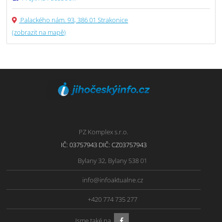
Palackého nám. 93, 386 01 Strakonice
(zobrazit na mapě)
PZ Komplex s.r.o.
IČ: 03757943 DIČ: CZ03757943
Bylany 32, Bylany 538 01
info@infoaktualne.cz
+420 774 735 277
Jsme také na