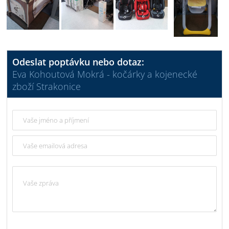
Odeslat poptávku nebo dotaz:
Eva Kohoutová Mokrá - kočárky a kojenecké
zboží Strakonice