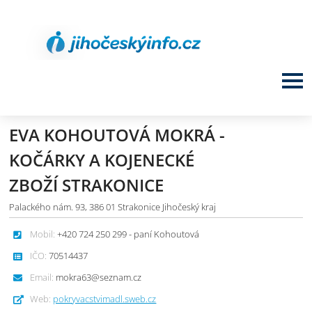
EVA KOHOUTOVÁ MOKRÁ -
KOČÁRKY A KOJENECKÉ
ZBOŽÍ STRAKONICE
Palackého nám. 93, 386 01 Strakonice Jihočeský kraj
Mobil:
+420 724 250 299 - paní Kohoutová
IČO:
70514437
Email:
mokra63@seznam.cz
Web:
pokryvacstvimadl.sweb.cz