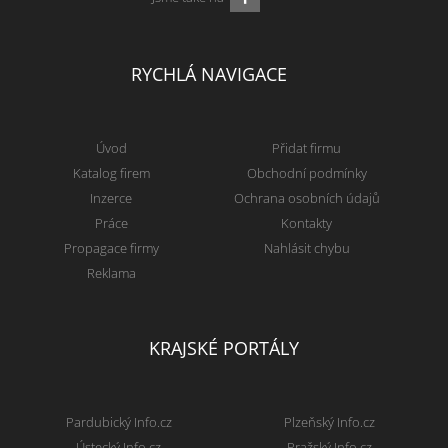
RYCHLÁ NAVIGACE
Úvod
Přidat firmu
Katalog firem
Obchodní podmínky
Inzerce
Ochrana osobních údajů
Práce
Kontakty
Propagace firmy
Nahlásit chybu
Reklama
KRAJSKÉ PORTÁLY
Pardubický Info.cz
Plzeňský Info.cz
Ústecký Info.cz
Pražský Info.cz