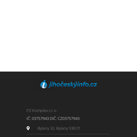
PZ Komplex s.r.o.
IČ: 03757943 DIČ: CZ03757943
Bylany 32, Bylany 538 01