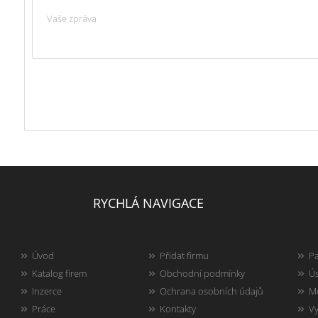
RYCHLÁ NAVIGACE
Úvod
Přidat firmu
Pa
Katalog firem
Obchodní podmínky
Ús
Inzerce
Ochrana osobních údajů
Mo
Práce
Kontakty
Vy