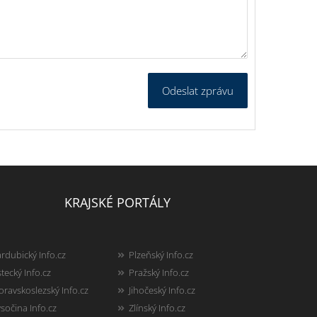
Odeslat zprávu
KRAJSKÉ PORTÁLY
rdubický Info.cz
Plzeňský Info.cz
tecký Info.cz
Pražský Info.cz
ravskoslezský Info.cz
Jihočeský Info.cz
sočina Info.cz
Zlínský Info.cz