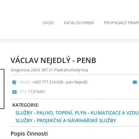
ÚVOD
KATALOG FIREM
PROPAGACE FIRMY
VÁCLAV NEJEDLÝ - PENB
Gregorova 2424, 397 01 Písek Jihočeský kraj
Mobil:
+420 777 214 628 - pan Nejedlý
IČO:
11315431
KATEGORIE:
SLUŽBY
-
PALIVO, TOPENÍ, PLYN
-
KLIMATIZACE A VZD
SLUŽBY
-
PROJEKČNÍ A NÁVRHÁŘSKÉ SLUŽBY
Popis činnosti