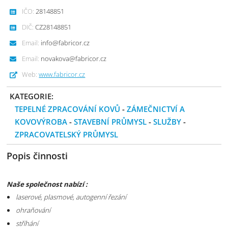
IČO:
28148851
DIČ:
CZ28148851
Email:
info@fabricor.cz
Email:
novakova@fabricor.cz
Web:
www.fabricor.cz
KATEGORIE:
TEPELNÉ ZPRACOVÁNÍ KOVŮ
-
ZÁMEČNICTVÍ A
KOVOVÝROBA
-
STAVEBNÍ PRŮMYSL
-
SLUŽBY
-
ZPRACOVATELSKÝ PRŮMYSL
Popis činnosti
Naše společnost nabízí :
laserové, plasmové, autogenní řezání
ohraňování
stříhání