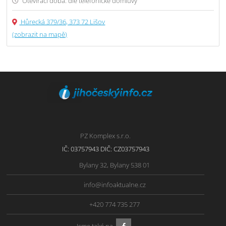
Otevírací doba: dle telefonické domluvy
Hůrecká 379/36, 373 72 Lišov
(zobrazit na mapě)
PZ Komplex s.r.o.
IČ: 03757943 DIČ: CZ03757943
Bylany 32, Bylany 538 01
info@infoaktualne.cz
+420 774 735 277
Jsme také na