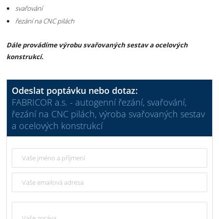
svařování
řezání na CNC pilách
Dále provádíme výrobu svařovaných sestav a ocelových
konstrukcí.
Odeslat poptávku nebo dotaz:
FABRICOR a.s. - autogenní řezání, svařování,
řezání na CNC pilách, výroba svařovaných sestav
a ocelových konstrukcí