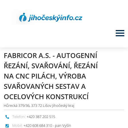
FABRICOR A.S. - AUTOGENNÍ
ŘEZÁNÍ, SVAŘOVÁNÍ, ŘEZÁNÍ
NA CNC PILÁCH, VÝROBA
SVAŘOVANÝCH SESTAV A
OCELOVÝCH KONSTRUKCÍ
Hůrecká 379/36, 373 72 Lišov Jihočeský kraj
Telefon:
+420 387 202 515
Mobil:
+420 608 684 310 - pan Vyšín