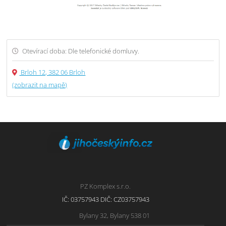
Otevírací doba: Dle telefonické domluvy.
Brloh 12, 382 06 Brloh
(zobrazit na mapě)
PZ Komplex s.r.o.
IČ: 03757943 DIČ: CZ03757943
Bylany 32, Bylany 538 01