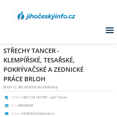
STŘECHY TANCER -
KLEMPÍŘSKÉ, TESAŘSKÉ,
POKRÝVAČSKÉ A ZEDNICKÉ
PRÁCE BRLOH
Brloh 12, 382 06 Brloh Jihočeský kraj
Mobil:
+420 724 182 997 - pan Tancer
IČO:
68526539
Email:
info@strechytancer.cz