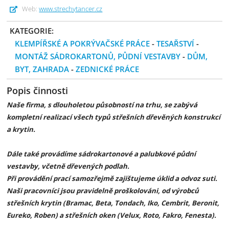
Web:
www.strechytancer.cz
KATEGORIE:
KLEMPÍŘSKÉ A POKRÝVAČSKÉ PRÁCE
-
TESAŘSTVÍ
-
MONTÁŽ SÁDROKARTONŮ, PŮDNÍ VESTAVBY
-
DŮM,
BYT, ZAHRADA
-
ZEDNICKÉ PRÁCE
Popis činnosti
Naše firma, s dlouholetou působností na trhu, se zabývá
kompletní realizací všech typů střešních dřevěných konstrukcí
a krytin.
Dále také provádíme sádrokartonové a palubkové půdní
vestavby, včetně dřevených podlah.
Při provádění prací samozřejmě zajištujeme úklid a odvoz suti.
Naši pracovníci jsou pravidelně proškolováni, od výrobců
střešních krytin (Bramac, Beta, Tondach, Iko, Cembrit, Beronit,
Eureko, Roben) a střešních oken (Velux, Roto, Fakro, Fenesta).