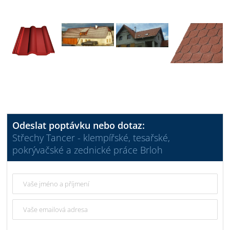
Odeslat poptávku nebo dotaz:
Střechy Tancer - klempířské, tesařské,
pokrývačské a zednické práce Brloh