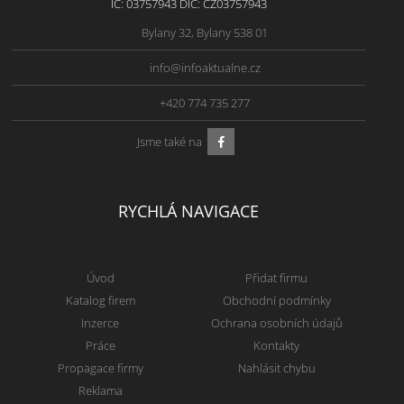
IČ: 03757943 DIČ: CZ03757943
Bylany 32, Bylany 538 01
info@infoaktualne.cz
+420 774 735 277
Jsme také na
RYCHLÁ NAVIGACE
Úvod
Přidat firmu
Katalog firem
Obchodní podmínky
Inzerce
Ochrana osobních údajů
Práce
Kontakty
Propagace firmy
Nahlásit chybu
Reklama