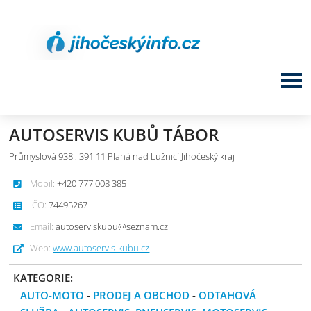
AUTOSERVIS KUBŮ TÁBOR
Průmyslová 938 , 391 11 Planá nad Lužnicí Jihočeský kraj
Mobil:
+420 777 008 385
IČO:
74495267
Email:
autoserviskubu@seznam.cz
Web:
www.autoservis-kubu.cz
KATEGORIE:
AUTO-MOTO
-
PRODEJ A OBCHOD
-
ODTAHOVÁ