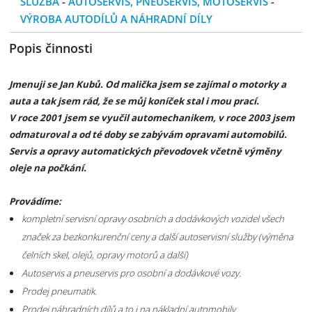
SLUŽBA
-
AUTOSERVIS, PNEUSERVIS, MOTOSERVIS
-
VÝROBA AUTODÍLŮ A NÁHRADNÍ DÍLY
Popis činnosti
Jmenuji se Jan Kubů. Od malička jsem se zajímal o motorky a
auta a tak jsem rád, že se můj koníček stal i mou prací.
V roce 2001 jsem se vyučil automechanikem, v roce 2003 jsem
odmaturoval a od té doby se zabývám opravami automobilů.
Servis a opravy automatických převodovek včetně výměny
oleje na počkání.
Provádíme:
kompletní servisní opravy osobních a dodávkových vozidel všech
značek za bezkonkurenční ceny a další autoservisní služby (výměna
čelních skel, olejů, opravy motorů a další)
Autoservis a pneuservis pro osobní a dodávkové vozy.
Prodej pneumatik.
Prodej náhradních dílů a to i na nákladní automobily.