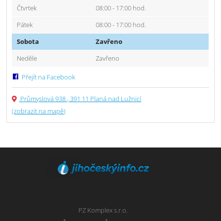
Čtvrtek
08:00 - 17:00 hod.
Pátek
08:00 - 17:00 hod.
Sobota
Zavřeno
Neděle
Zavřeno
Přejít na Facebook
Průmyslová 938 , 391 11 Planá nad Lužnicí
(zobrazit na mapě)
PZ Komplex s.r.o.