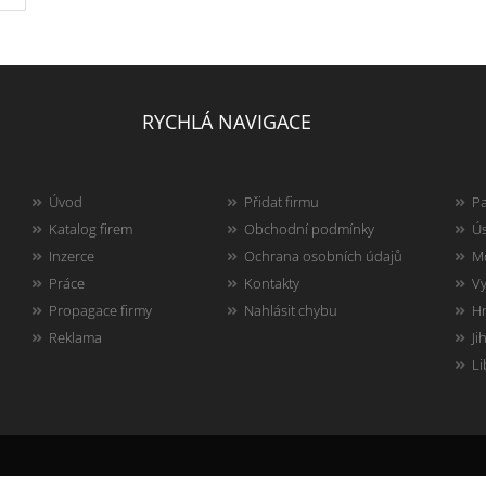
RYCHLÁ NAVIGACE
Úvod
Přidat firmu
Pa
Katalog firem
Obchodní podmínky
Ús
Inzerce
Ochrana osobních údajů
Mo
Práce
Kontakty
Vy
Propagace firmy
Nahlásit chybu
Hr
Reklama
Ji
Li