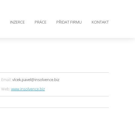
INZERCE
PRÁCE
PŘIDAT FIRMU
KONTAKT
Email:
vlcek.pavel@insolvence.biz
Web:
www.insolvence.biz