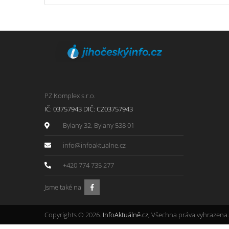
PZ Komplex s.r.o.
IČ: 03757943 DIČ: CZ03757943
Bylany 32, Bylany 538 01
info@infoaktualne.cz
+420 774 735 277
Jsme také na
Copyrights © 2026.
InfoAktuálně.cz
, Všechna práva vyhrazena.