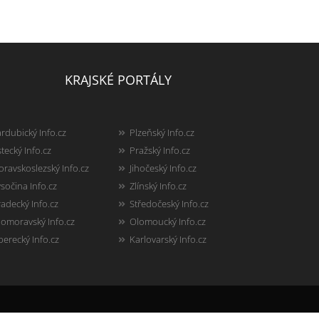
KRAJSKÉ PORTÁLY
rdubický Info.cz
Plzeňský Info.cz
tecký Info.cz
Pražský Info.cz
ravskoslezský Info.cz
Jihočeský Info.cz
sočina Info.cz
Zlínský Info.cz
adecký Info.cz
Středočeský Info.cz
homoravský Info.cz
Olomoucký Info.cz
berecký Info.cz
Karlovarský Info.cz