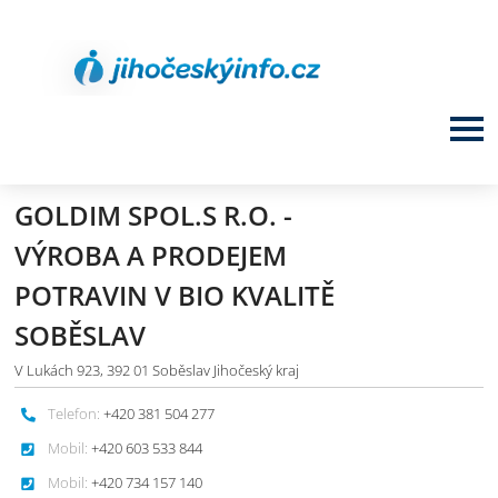
GOLDIM SPOL.S R.O. -
VÝROBA A PRODEJEM
POTRAVIN V BIO KVALITĚ
SOBĚSLAV
V Lukách 923, 392 01 Soběslav Jihočeský kraj
Telefon:
+420 381 504 277
Mobil:
+420 603 533 844
Mobil:
+420 734 157 140