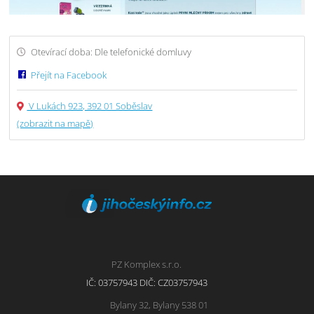
Otevírací doba: Dle telefonické domluvy
Přejít na Facebook
V Lukách 923, 392 01 Soběslav
(zobrazit na mapě)
PZ Komplex s.r.o.
IČ: 03757943 DIČ: CZ03757943
Bylany 32, Bylany 538 01