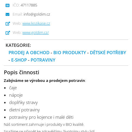
IČO:
47117885
Email:
info@goldim.cz
Web:
www.kozikase.cz
Web:
www.goldim.cz/
KATEGORIE:
PRODEJ A OBCHOD
-
BIO PRODUKTY
-
DĚTSKÉ POTŘEBY
-
E-SHOP
-
POTRAVINY
Popis činnosti
Zabýváme se výrobou a prodejem potravin
:
čaje
nápoje
doplňky stravy
dietní potraviny
potraviny pro kojence i malé děti
Náš sortiment zahrnuje i produkty v BIO kvalitě.
Snažíme se přispět ke zdravějšímu životnímu stylu lidí.