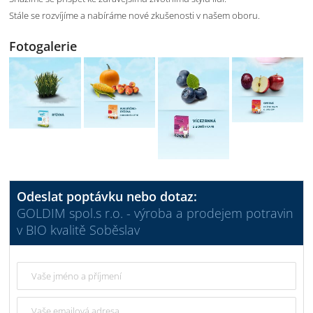
Stále se rozvíjíme a nabíráme nové zkušenosti v našem oboru.
Fotogalerie
Odeslat poptávku nebo dotaz:
GOLDIM spol.s r.o. - výroba a prodejem potravin
v BIO kvalitě Soběslav