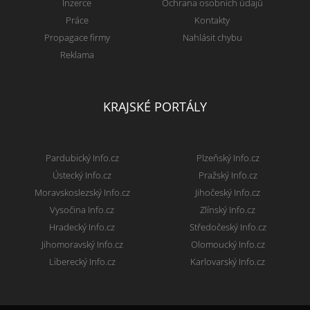
Inzerce
Ochrana osobních údajů
Práce
Kontakty
Propagace firmy
Nahlásit chybu
Reklama
KRAJSKÉ PORTÁLY
Pardubický Info.cz
Plzeňský Info.cz
Ústecký Info.cz
Pražský Info.cz
Moravskoslezský Info.cz
Jihočeský Info.cz
Vysočina Info.cz
Zlínský Info.cz
Hradecký Info.cz
Středočeský Info.cz
Jihomoravský Info.cz
Olomoucký Info.cz
Liberecký Info.cz
Karlovarský Info.cz