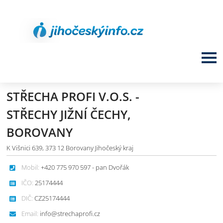
STŘECHA PROFI V.O.S. -
STŘECHY JIŽNÍ ČECHY,
BOROVANY
K Višnici 639, 373 12 Borovany Jihočeský kraj
Mobil:
+420 775 970 597 - pan Dvořák
IČO:
25174444
DIČ:
CZ25174444
Email:
info@strechaprofi.cz