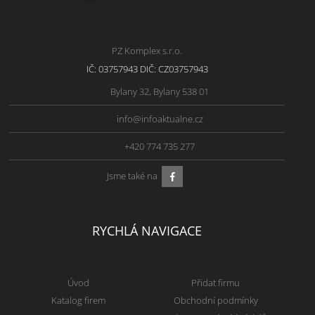
PZ Komplex s.r.o.
IČ: 03757943 DIČ: CZ03757943
Bylany 32, Bylany 538 01
info@infoaktualne.cz
+420 774 735 277
Jsme také na
RYCHLÁ NAVIGACE
Úvod
Přidat firmu
Katalog firem
Obchodní podmínky