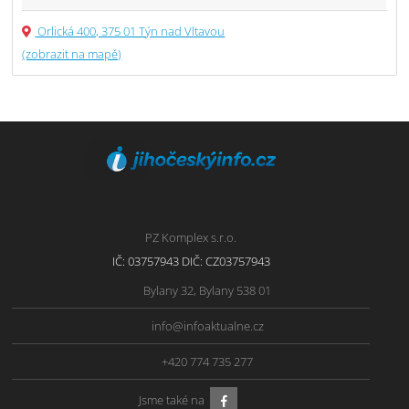
Orlická 400, 375 01 Týn nad Vltavou
(zobrazit na mapě)
PZ Komplex s.r.o.
IČ: 03757943 DIČ: CZ03757943
Bylany 32, Bylany 538 01
info@infoaktualne.cz
+420 774 735 277
Jsme také na