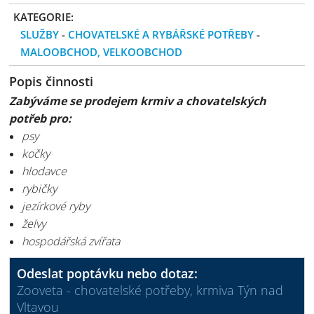
KATEGORIE:
SLUŽBY
-
CHOVATELSKÉ A RYBÁŘSKÉ POTŘEBY
-
MALOOBCHOD, VELKOOBCHOD
Popis činnosti
Zabýváme se prodejem krmiv a chovatelských
potřeb pro:
psy
kočky
hlodavce
rybičky
jezírkové ryby
želvy
hospodářská zvířata
Odeslat poptávku nebo dotaz:
Zooveta - chovatelské potřeby, krmiva Týn nad
Vltavou