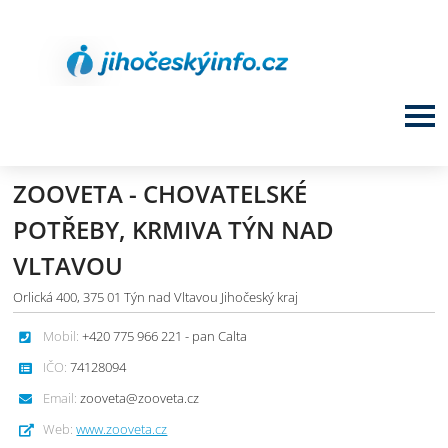
ZOOVETA - CHOVATELSKÉ
POTŘEBY, KRMIVA TÝN NAD
VLTAVOU
Orlická 400, 375 01 Týn nad Vltavou Jihočeský kraj
Mobil:
+420 775 966 221 - pan Calta
IČO:
74128094
Email:
zooveta@zooveta.cz
Web:
www.zooveta.cz