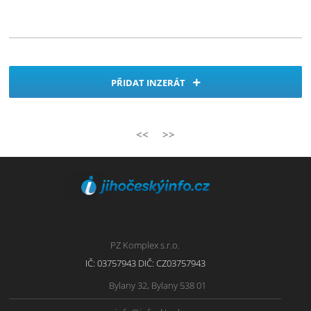
PŘIDAT INZERÁT
<<
>>
PZ Komplex s.r.o.
IČ: 03757943 DIČ: CZ03757943
Bylany 32, Bylany 538 01