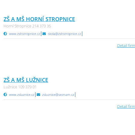
ZŠ A MŠ HORNÍ STROPNICE
Horní Stropnice 214 373 35
www.zshstropnice.cz
skola@zshstropnice.cz
Detail firm
ZŠ A MŠ LUŽNICE
Lužnice 109 379 01
www.zsluznice.cz
zsluznice@seznam.cz
Detail firm