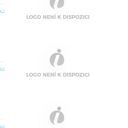
y >
y >
y >