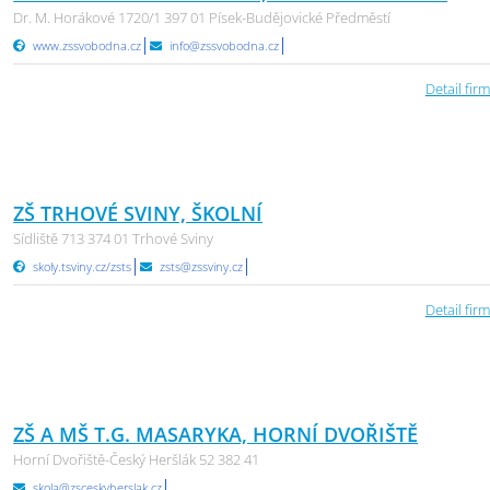
Dr. M. Horákové 1720/1 397 01 Písek-Budějovické Předměstí
www.zssvobodna.cz
info@zssvobodna.cz
Detail firm
ZŠ TRHOVÉ SVINY, ŠKOLNÍ
Sídliště 713 374 01 Trhové Sviny
skoly.tsviny.cz/zsts
zsts@zssviny.cz
Detail firm
ZŠ A MŠ T.G. MASARYKA, HORNÍ DVOŘIŠTĚ
Horní Dvořiště-Český Heršlák 52 382 41
skola@zsceskyherslak.cz