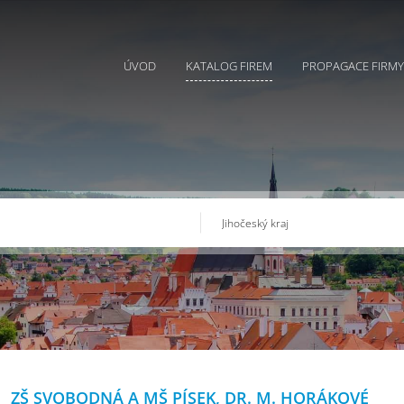
ÚVOD
KATALOG FIREM
PROPAGACE FIRMY
ZŠ SVOBODNÁ A MŠ PÍSEK, DR. M. HORÁKOVÉ