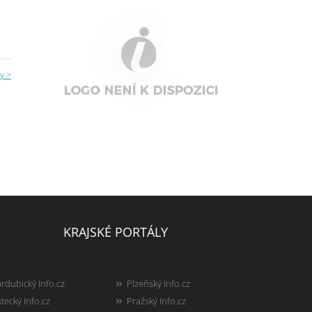
y >
KRAJSKÉ PORTÁLY
rdubický Info.cz
Plzeňský Info.cz
tecký Info.cz
Pražský Info.cz