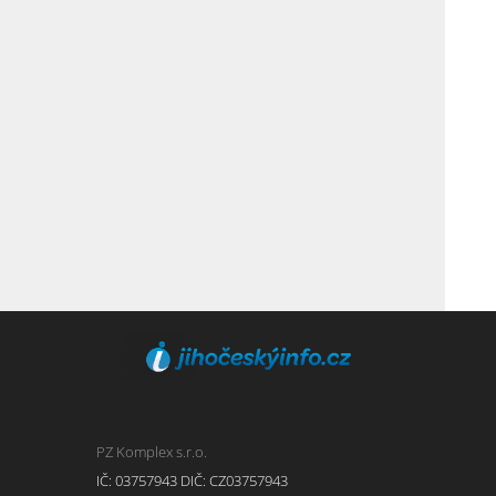
PZ Komplex s.r.o.
IČ: 03757943 DIČ: CZ03757943