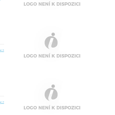
y >
y >