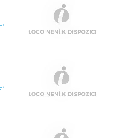
y >
y >