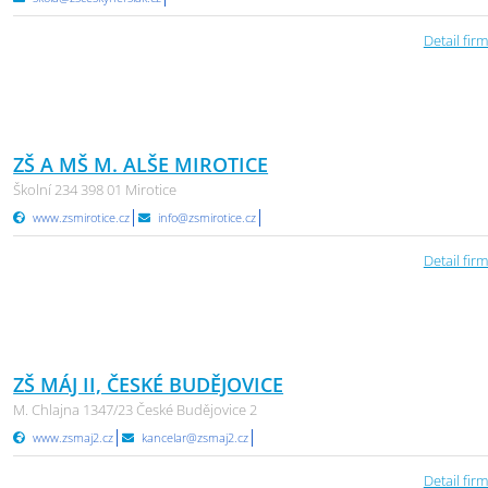
Detail firm
ZŠ A MŠ M. ALŠE MIROTICE
Školní 234 398 01 Mirotice
www.zsmirotice.cz
info@zsmirotice.cz
Detail firm
ZŠ MÁJ II, ČESKÉ BUDĚJOVICE
M. Chlajna 1347/23 České Budějovice 2
www.zsmaj2.cz
kancelar@zsmaj2.cz
Detail firm