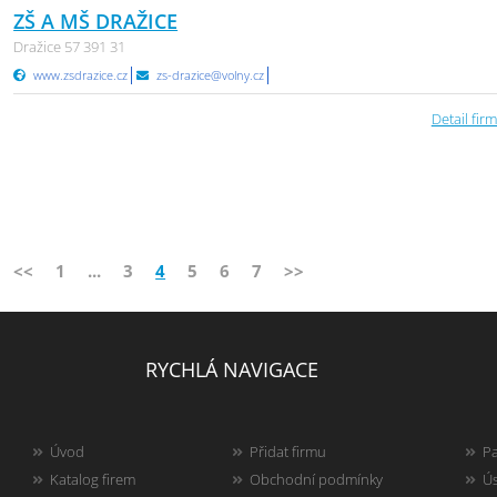
ZŠ A MŠ DRAŽICE
Dražice 57 391 31
www.zsdrazice.cz
zs-drazice@volny.cz
Detail firm
<<
1
...
3
4
5
6
7
>>
RYCHLÁ NAVIGACE
Úvod
Přidat firmu
Pa
Katalog firem
Obchodní podmínky
Ús