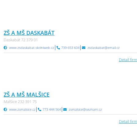
ZŠ A MŠ DASKABÁT
Daskabát 72 379 01
www.zsdaskabat.skolniweb.cz
739 653 604
zsdaskabat@email.cz
Detail firm
ZŠ A MŠ MALŠICE
Malšice 232 391 75
www.zsmalsice.cz
773 444 564
zsmalsice@seznam.cz
Detail firm