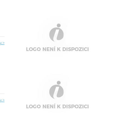
y >
y >