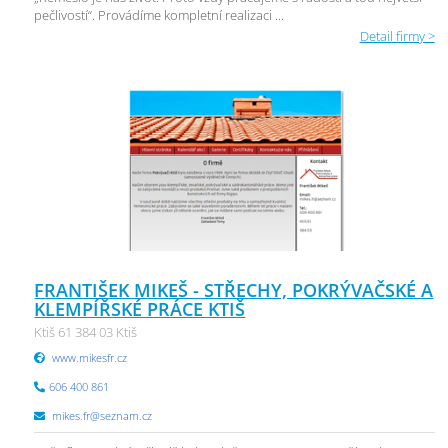
pečlivostí“. Provádíme kompletní realizaci ...
Detail firmy >
FRANTIŠEK MIKEŠ - STŘECHY, POKRÝVAČSKÉ A
KLEMPÍŘSKÉ PRÁCE KTIŠ
Ktiš 61 384 03 Ktiš
www.mikesfr.cz
606 400 861
mikes.fr@seznam.cz