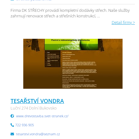
Firma DK STŘECHY provádí kompletní dodávky střech. Naše služby
zahrnují renovace střech a střešních konstrukcí, ...
Detail firmy >
TESAŘSTVÍ VONDRA
Luční 274 Dolní Bukovsko
www.drevostavba.svet-stranek.cz/
722 936 905
tesarstvi.vondra@seznam.cz