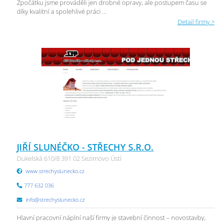
Zpočátku jsme prováděli jen drobné opravy, ale postupem času se
díky kvalitní a spolehlivé práci ...
Detail firmy >
JIŘÍ SLUNÉČKO - STŘECHY S.R.O.
Dukelská 610/8 391 02 Sezimovo Ústí
www.strechyslunecko.cz
777 632 036
info@strechyslunecko.cz
Hlavní pracovní náplní naší firmy je stavební činnost – novostavby,