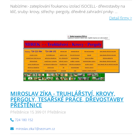
Nabízíme:- zateplování foukanou izolací ISOCELL- dřevostavby na
klíč, sruby- krovy, střechy- pergoly, dřevěné zahradní prvky- ...
Detail firmy >
MIROSLAV ZÍKA - TRUHLÁŘSTVÍ, KROVY,
PERGOLY, TESAŘSKÉ PRÁCE, DŘEVOSTAVBY
PŘEŠTĚNICE
Přeštěnice 15 399 01 Přeštěnice
724 180 152
miroslav.zika1@seznam.cz