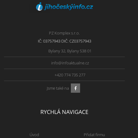
PZ Komplex s.r.o.
IČ: 03757943 DIČ: CZ03757943
Bylany 32, Bylany 538 01
info@infoaktualne.cz
+420 774 735 277
Jsme také na
RYCHLÁ NAVIGACE
Úvod
Přidat firmu