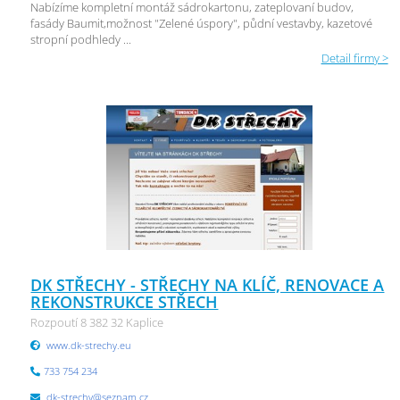
Nabízíme kompletní montáž sádrokartonu, zateplovaní budov,
fasády Baumit,možnost "Zelené úspory", půdní vestavby, kazetové
stropní podhledy ...
Detail firmy >
DK STŘECHY - STŘECHY NA KLÍČ, RENOVACE A
REKONSTRUKCE STŘECH
Rozpoutí 8 382 32 Kaplice
www.dk-strechy.eu
733 754 234
dk-strechy@seznam.cz