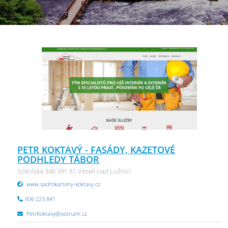
PETR KOKTAVÝ - FASÁDY, KAZETOVÉ
PODHLEDY TÁBOR
Sokolská 346 391 81 Veselí nad Lužnicí
www.sadrokartony-koktavy.cz
606 223 841
PetrKoktavy@seznam.cz