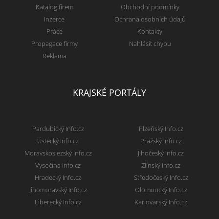
Katalog firem
Obchodní podmínky
Inzerce
Ochrana osobních údajů
Práce
Kontakty
Propagace firmy
Nahlásit chybu
Reklama
KRAJSKÉ PORTÁLY
Pardubický Info.cz
Plzeňský Info.cz
Ústecký Info.cz
Pražský Info.cz
Moravskoslezský Info.cz
Jihočeský Info.cz
Vysočina Info.cz
Zlínský Info.cz
Hradecký Info.cz
Středočeský Info.cz
Jihomoravský Info.cz
Olomoucký Info.cz
Liberecký Info.cz
Karlovarský Info.cz