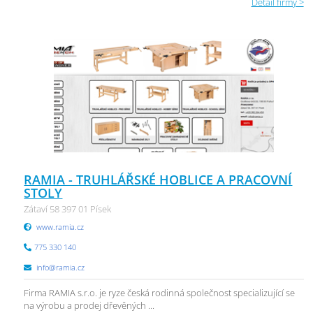
Detail firmy >
RAMIA - TRUHLÁŘSKÉ HOBLICE A PRACOVNÍ
STOLY
Zátaví 58 397 01 Písek
www.ramia.cz
775 330 140
info@ramia.cz
Firma RAMIA s.r.o. je ryze česká rodinná společnost specializující se
na výrobu a prodej dřevěných ...