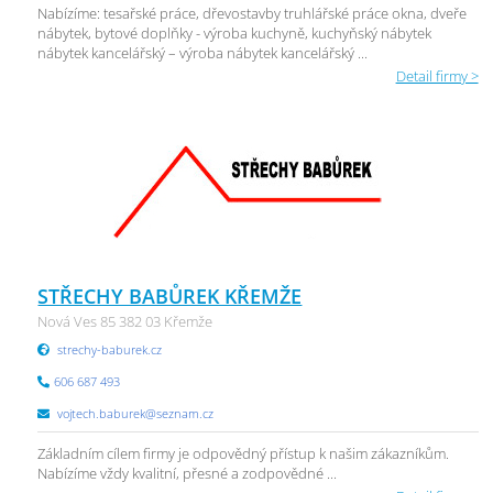
Nabízíme: tesařské práce, dřevostavby truhlářské práce okna, dveře
nábytek, bytové doplňky - výroba kuchyně, kuchyňský nábytek
nábytek kancelářský – výroba nábytek kancelářský ...
Detail firmy >
STŘECHY BABŮREK KŘEMŽE
Nová Ves 85 382 03 Křemže
strechy-baburek.cz
606 687 493
vojtech.baburek@seznam.cz
Základním cílem firmy je odpovědný přístup k našim zákazníkům.
Nabízíme vždy kvalitní, přesné a zodpovědné ...