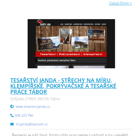
Detail firmy >
TESAŘSTVÍ JANDA - STŘECHY NA MÍRU,
KLEMPÍŘSKÉ, POKRÝVAČSKÉ A TESAŘSKÉ
PRÁCE TÁBOR
Sofijská 2798/5 390 05 Tábor
www.tesarstvi-janda.cz
606 223 766
mi.janda@seznam.cz
„Řemeslo je náš život. Proto vždy pracujeme s radostí a tou největší