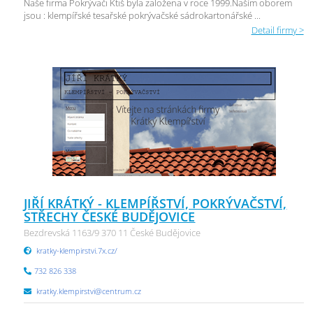
Naše firma Pokrývači Ktiš byla založena v roce 1999.Naším oborem
jsou : klempířské tesařské pokrývačské sádrokartonářské ...
Detail firmy >
JIŘÍ KRÁTKÝ - KLEMPÍŘSTVÍ, POKRÝVAČSTVÍ,
STŘECHY ČESKÉ BUDĚJOVICE
Bezdrevská 1163/9 370 11 České Budějovice
kratky-klempirstvi.7x.cz/
732 826 338
kratky.klempirstvi@centrum.cz