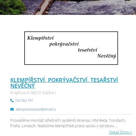
KLEMPÍŘSTVÍ, POKRÝVAČSTVÍ, TESAŘSTVÍ
NEVĚČNÝ
Krajířova 9 380 01 Dačice I
722 062 191
klempirstvidacice@email.cz
Provádíme montáž střešních systémů Bramac, KM-Beta, Tondach,
Prefa, Lindach. Nabízíme klempířské práce spolu s výrobou ...
Detail firmy >