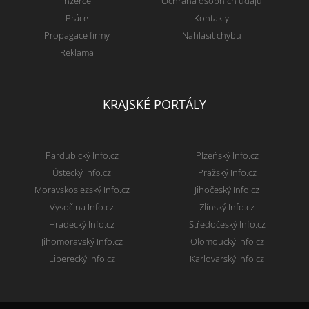
Inzerce
Ochrana osobních údajů
Práce
Kontakty
Propagace firmy
Nahlásit chybu
Reklama
KRAJSKÉ PORTÁLY
Pardubický Info.cz
Plzeňský Info.cz
Ústecký Info.cz
Pražský Info.cz
Moravskoslezský Info.cz
Jihočeský Info.cz
Vysočina Info.cz
Zlínský Info.cz
Hradecký Info.cz
Středočeský Info.cz
Jihomoravský Info.cz
Olomoucký Info.cz
Liberecký Info.cz
Karlovarský Info.cz