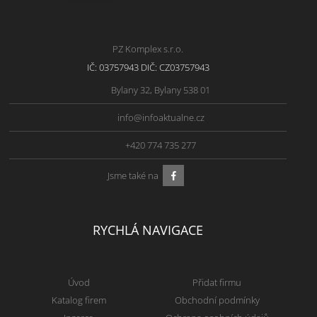
PZ Komplex s.r.o.
IČ: 03757943 DIČ: CZ03757943
Bylany 32, Bylany 538 01
info@infoaktualne.cz
+420 774 735 277
Jsme také na
RYCHLÁ NAVIGACE
Úvod
Přidat firmu
Katalog firem
Obchodní podmínky