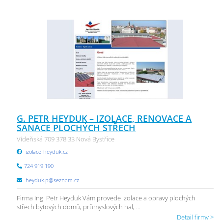
G. PETR HEYDUK – IZOLACE, RENOVACE A
SANACE PLOCHÝCH STŘECH
Vídeňská 709 378 33 Nová Bystřice
izolace-heyduk.cz
724 919 190
heyduk.p@seznam.cz
Firma Ing. Petr Heyduk Vám provede izolace a opravy plochých
střech bytových domů, průmyslových hal, ...
Detail firmy >