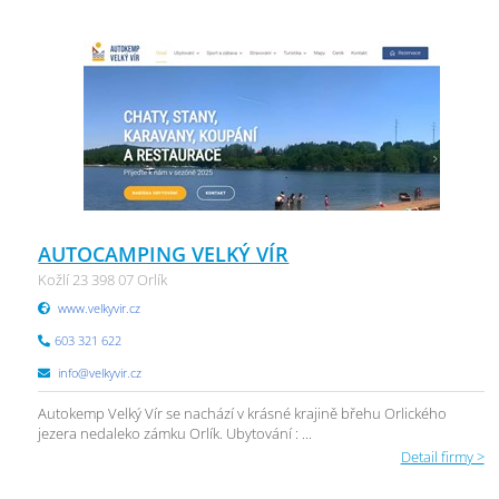
AUTOCAMPING VELKÝ VÍR
Kožlí 23 398 07 Orlík
www.velkyvir.cz
603 321 622
info@velkyvir.cz
Autokemp Velký Vír se nachází v krásné krajině břehu Orlického
jezera nedaleko zámku Orlík. Ubytování : ...
Detail firmy >