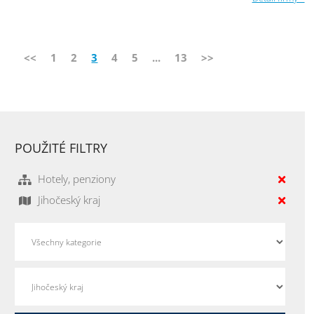
<<
1
2
3
4
5
...
13
>>
POUŽITÉ FILTRY
Hotely, penziony
Jihočeský kraj