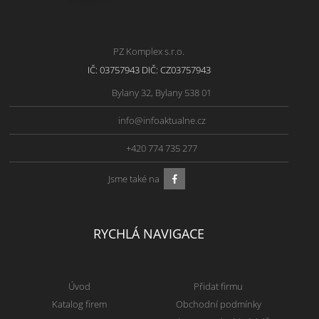
PZ Komplex s.r.o.
IČ: 03757943 DIČ: CZ03757943
Bylany 32, Bylany 538 01
info@infoaktualne.cz
+420 774 735 277
Jsme také na
RYCHLÁ NAVIGACE
Úvod
Přidat firmu
Katalog firem
Obchodní podmínky