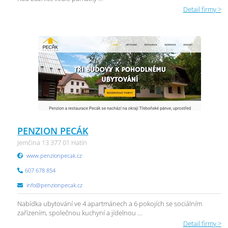
Detail firmy >
PENZION PECÁK
Jemčina 13 377 01 Hatín
www.penzionpecak.cz
607 678 854
info@penzionpecak.cz
Nabídka ubytování ve 4 apartmánech a 6 pokojích se sociálním
zařízením, společnou kuchyní a jídelnou ...
Detail firmy >