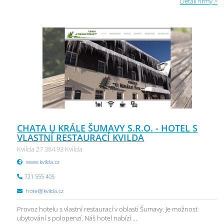
Detail firmy >
CHATA U KRÁLE ŠUMAVY S.R.O. - HOTEL S
VLASTNÍ RESTAURACÍ KVILDA
Kvilda 27 384 93 Kvilda
www.kvilda.cz
721 555 405
hotel@kvilda.cz
Provoz hotelu s vlastní restaurací v oblasti Šumavy. Je možnost
ubytování s polopenzí. Náš hotel nabízí ...