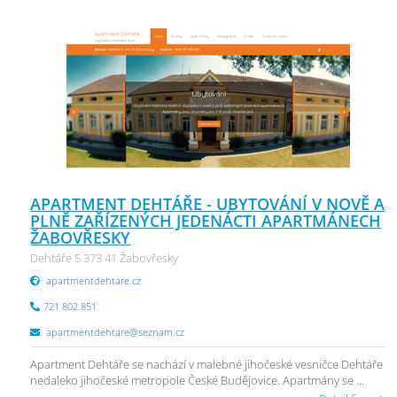
APARTMENT DEHTÁŘE - UBYTOVÁNÍ V NOVĚ A
PLNĚ ZAŘÍZENÝCH JEDENÁCTI APARTMÁNECH
ŽABOVŘESKY
Dehtáře 5 373 41 Žabovřesky
apartmentdehtare.cz
721 802 851
apartmentdehtare@seznam.cz
Apartment Dehtáře se nachází v malebné jihočeské vesničce Dehtáře
nedaleko jihočeské metropole České Budějovice. Apartmány se ...