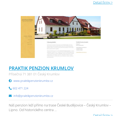
Detail firmy >
PRAKTIK PENZION KRUMLOV
Přísečná 71 381 01 Český Krumlov
www.praktikpenzionkrumlov.cz
602 471 224
info@praktikpenzionkrumlov.cz
Náš penzion leží přímo na trase České Budějovice – Český Krumlov –
Lipno. Od historického centra ...
Detail firmy >