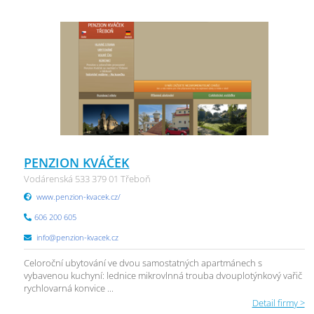
PENZION KVÁČEK
Vodárenská 533 379 01 Třeboň
www.penzion-kvacek.cz/
606 200 605
info@penzion-kvacek.cz
Celoroční ubytování ve dvou samostatných apartmánech s
vybavenou kuchyní: lednice mikrovlnná trouba dvouplotýnkový vařič
rychlovarná konvice ...
Detail firmy >