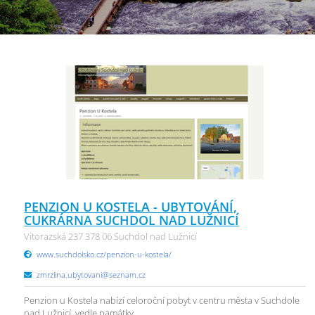
PENZION U KOSTELA - UBYTOVÁNÍ,
CUKRÁRNA SUCHDOL NAD LUŽNICÍ
Vitorazská 237 378 06 Suchdol nad Lužnicí
www.suchdolsko.cz/penzion-u-kostela/
zmrzlina.ubytovani@seznam.cz
Penzion u Kostela nabízí celoroční pobyt v centru města v Suchdole
nad Lužnicí, vedle památky ...