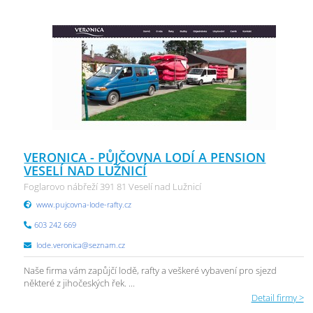
VERONICA - PŮJČOVNA LODÍ A PENSION
VESELÍ NAD LUŽNICÍ
Foglarovo nábřeží 391 81 Veselí nad Lužnicí
www.pujcovna-lode-rafty.cz
603 242 669
lode.veronica@seznam.cz
Naše firma vám zapůjčí lodě, rafty a veškeré vybavení pro sjezd
některé z jihočeských řek. ...
Detail firmy >