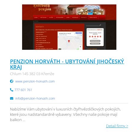
PENZION HORVÁTH - UBYTOVÁNÍ JIHOČESKÝ
KRAJ
Chlum 145 382 03 Křemže
www.penzion-horvath.com
777 601 761
info@penzion-horvath.com
Nabízíme Vám ubytování v luxusních čtyřhvězdičkových pokojích,
které jsou nadstandardně vybaveny. Všechny naše pokoje mají
balkon ...
Detail firmy >