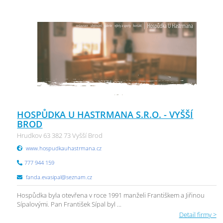
HOSPŮDKA U HASTRMANA S.R.O. - VYŠŠÍ
BROD
Hrudkov 63 382 73 Vyšší Brod
www.hospudkauhastrmana.cz
777 944 159
fanda.evasipal@seznam.cz
Hospůdka byla otevřena v roce 1991 manželi Františkem a Jiřinou
Sípalovými. Pan František Sípal byl ...
Detail firmy >