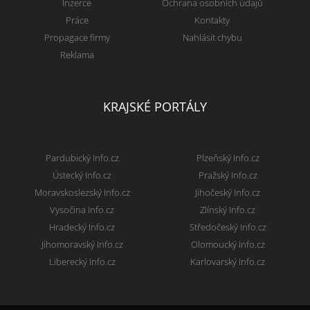
Inzerce
Ochrana osobních údajů
Práce
Kontakty
Propagace firmy
Nahlásit chybu
Reklama
KRAJSKÉ PORTÁLY
Pardubický Info.cz
Plzeňský Info.cz
Ústecký Info.cz
Pražský Info.cz
Moravskoslezský Info.cz
Jihočeský Info.cz
Vysočina Info.cz
Zlínský Info.cz
Hradecký Info.cz
Středočeský Info.cz
Jihomoravský Info.cz
Olomoucký Info.cz
Liberecký Info.cz
Karlovarský Info.cz