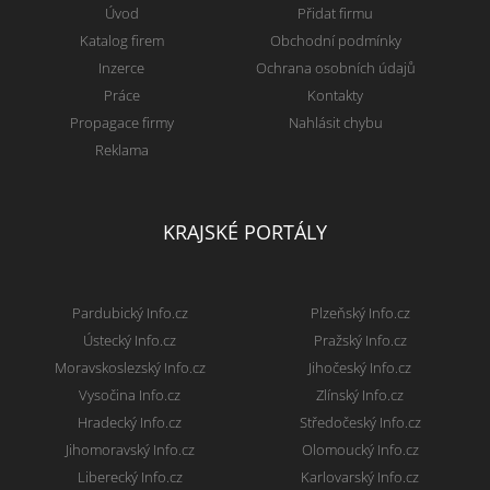
Úvod
Přidat firmu
Katalog firem
Obchodní podmínky
Inzerce
Ochrana osobních údajů
Práce
Kontakty
Propagace firmy
Nahlásit chybu
Reklama
KRAJSKÉ PORTÁLY
Pardubický Info.cz
Plzeňský Info.cz
Ústecký Info.cz
Pražský Info.cz
Moravskoslezský Info.cz
Jihočeský Info.cz
Vysočina Info.cz
Zlínský Info.cz
Hradecký Info.cz
Středočeský Info.cz
Jihomoravský Info.cz
Olomoucký Info.cz
Liberecký Info.cz
Karlovarský Info.cz