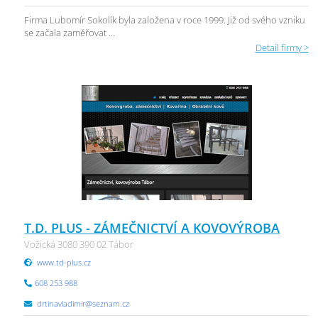
Firma Lubomír Sokolík byla založena v roce 1999. Již od svého vzniku
se začala zaměřovat ...
Detail firmy >
T.D. PLUS - ZÁMEČNICTVÍ A KOVOVÝROBA
Vožická 3080 390 02 Tábor
www.td-plus.cz
608 253 988
drtinavladimir@seznam.cz