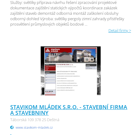
Služby: světlíky příprava návrhu řešení zpracování projektové
dokumentace zajištění statických výpočtů koordinace zakázek
zajištění staveb demontáž odborná montáž zaškolení obsluhy
odborný dohled Výroba: světlíky pergoly zimní zahrady přístřešky
prosvětlení průmyslových objektů bodové ...
Detail firmy >
STAVIKOM MLÁDEK S.R.O. - STAVEBNÍ FIRMA
A STAVEBNINY
Táborská 109 378 25 Deštná
www.stavikom-mladek.cz