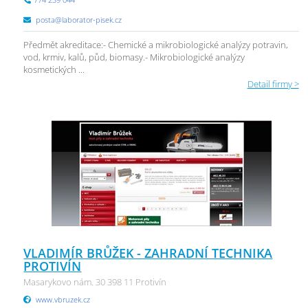
posta@laborator-pisek.cz
Předmět akreditace:- Chemické a mikrobiologické analýzy potravin,
vod, krmiv, kalů, půd, biomasy.- Mikrobiologické analýzy
kosmetických ...
Detail firmy >
VLADIMÍR BRŮŽEK - ZAHRADNÍ TECHNIKA
PROTIVÍN
Masarykovo nám. 30 398 11 Protivín
www.vbruzek.cz