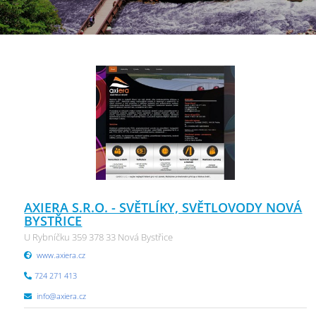
AXIERA S.R.O. - SVĚTLÍKY, SVĚTLOVODY NOVÁ
BYSTŘICE
U Rybníčku 359 378 33 Nová Bystřice
www.axiera.cz
724 271 413
info@axiera.cz