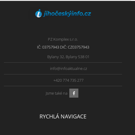
PZ Komplex s.r.o.
IČ: 03757943 DIČ: CZ03757943
Bylany 32, Bylany 538 01
info@infoaktualne.cz
+420 774 735 277
Jsme také na
RYCHLÁ NAVIGACE