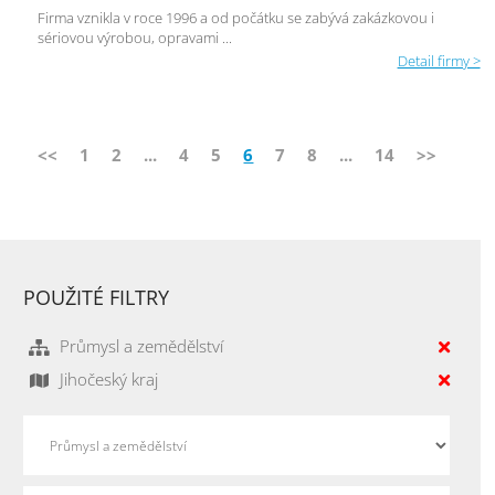
Firma vznikla v roce 1996 a od počátku se zabývá zakázkovou i
sériovou výrobou, opravami ...
Detail firmy >
<<
1
2
...
4
5
6
7
8
...
14
>>
POUŽITÉ FILTRY
Průmysl a zemědělství
Jihočeský kraj