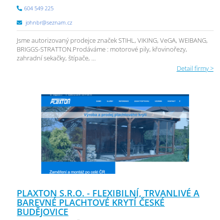
604 549 225
johnbr@seznam.cz
Jsme autorizovaný prodejce značek STIHL, VIKING, VeGA, WEIBANG,
BRIGGS-STRATTON.Prodáváme : motorové pily, křovinořezy,
zahradní sekačky, štípače, ...
Detail firmy >
PLAXTON S.R.O. - FLEXIBILNÍ, TRVANLIVÉ A
BAREVNÉ PLACHTOVÉ KRYTÍ ČESKÉ
BUDĚJOVICE