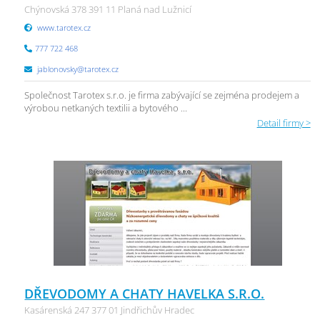
Chýnovská 378 391 11 Planá nad Lužnicí
www.tarotex.cz
777 722 468
jablonovsky@tarotex.cz
Společnost Tarotex s.r.o. je firma zabývající se zejména prodejem a
výrobou netkaných textilii a bytového ...
Detail firmy >
DŘEVODOMY A CHATY HAVELKA S.R.O.
Kasárenská 247 377 01 Jindřichův Hradec