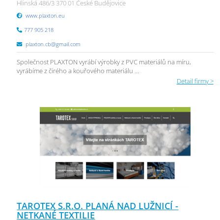
Hlinská 486/3 370 01 České Budějovice
www.plaxton.eu
777 905 218
plaxton.cb@gmail.com
Společnost PLAXTON vyrábí výrobky z PVC materiálů na míru,
vyrábíme z čirého a kouřového materiálu ...
Detail firmy >
TAROTEX S.R.O. PLANÁ NAD LUŽNICÍ -
NETKANÉ TEXTILIE