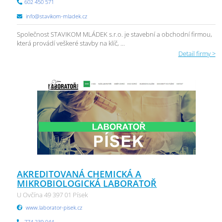
602 450 571
info@stavikom-mladek.cz
Společnost STAVIKOM MLÁDEK s.r.o. je stavební a obchodní firmou,
která provádí veškeré stavby na klíč, ...
Detail firmy >
AKREDITOVANÁ CHEMICKÁ A
MIKROBIOLOGICKÁ LABORATOŘ
U Ovčína 49 397 01 Písek
www.laborator-pisek.cz
774 239 044