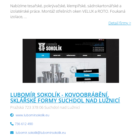
Nabízíme tesařské, pokrývačské, klempířské, sádrokartonářské a
izolatérské práce. Montáž střešních oken VELUX a ROTO. Foukaná
izolace, ...
Detail firmy >
LUBOMÍR SOKOLÍK - KOVOOBRÁBĚNÍ,
SKLÁŘSKÉ FORMY SUCHDOL NAD LUŽNICÍ
Pražská 723 378 06 Suchdol nad Lužnicí
www.lubomirsokolik.eu
736 612 490
lubomir.sokolik@lubomirsokolik.eu