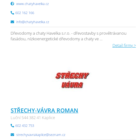
www.chatyhavelka.cz
602 162 166
info@chatyhavelka.cz
Dřevodomy a chaty Havelka s.r.o. - dřevostavby s provětrávanou
fasádou, nízkoenergetické dřevodomy a chaty ve ...
Detail firmy >
STŘECHY-VÁVRA ROMAN
Luční 544 382 41 Kaplice
602 432 753
strechyvavrakaplice@seznam.cz