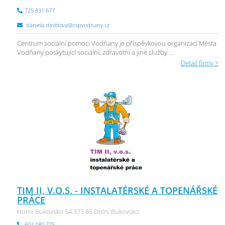
725 831 677
daniela.davidova@cspvodnany.cz
Centrum sociální pomoci Vodňany je příspěvkovou organizací Města
Vodňany poskytující sociální, zdravotní a jiné služby ...
Detail firmy >
TIM II, V.O.S. - INSTALATÉRSKÉ A TOPENÁŘSKÉ
PRÁCE
Horní Bukovsko 54 373 65 Dolní Bukovsko
602 180 775