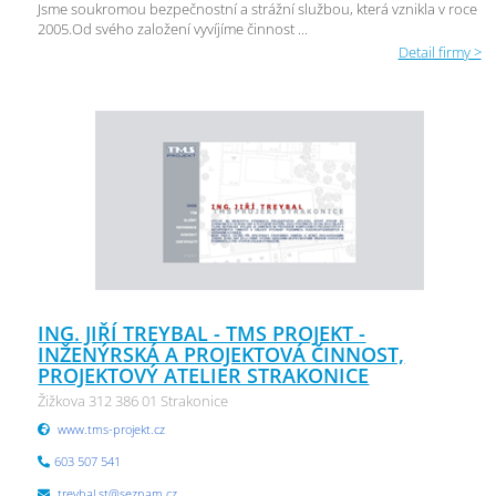
Jsme soukromou bezpečnostní a strážní službou, která vznikla v roce
2005.Od svého založení vyvíjíme činnost ...
Detail firmy >
ING. JIŘÍ TREYBAL - TMS PROJEKT -
INŽENÝRSKÁ A PROJEKTOVÁ ČINNOST,
PROJEKTOVÝ ATELIER STRAKONICE
Žižkova 312 386 01 Strakonice
www.tms-projekt.cz
603 507 541
treybal.st@seznam.cz