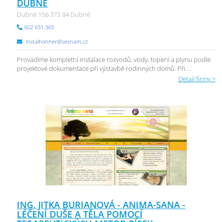
DUBNÉ
Dubné 156 373 84 Dubné
602 651 365
instalhonner@seznam.cz
Provádíme kompletní instalace rozvodů, vody, topení a plynu podle
projektové dokumentace při výstavbě rodinných domů. Při ...
Detail firmy >
ING. JITKA BURIANOVÁ - ANIMA-SANA -
LÉČENÍ DUŠE A TĚLA POMOCÍ