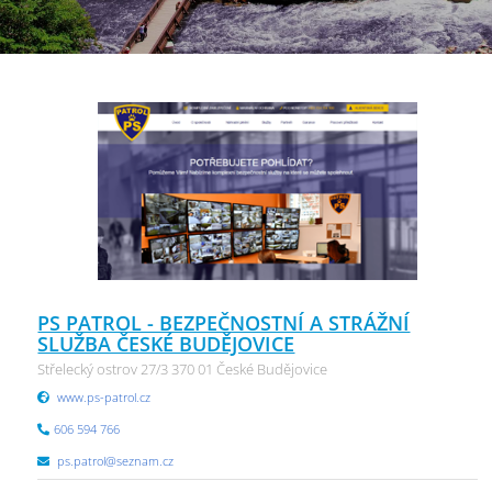
PS PATROL - BEZPEČNOSTNÍ A STRÁŽNÍ
SLUŽBA ČESKÉ BUDĚJOVICE
Střelecký ostrov 27/3 370 01 České Budějovice
www.ps-patrol.cz
606 594 766
ps.patrol@seznam.cz