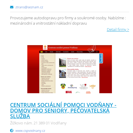
ztrans@seznam.cz
Provozujeme autodopravu pro firmy a soukromé osoby. Nabízíme :
mezinárodní a vnitrostátní nákladní dopravu
Detail firmy >
CENTRUM SOCIÁLNÍ POMOCI VODŇANY -
DOMOV PRO SENIORY, PEČOVATELSKÁ
SLUŽBA
Žižkovo nám. 21 389 01 Vodňany
www.cspvodnany.cz