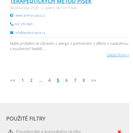
TERAPEUTICKÝCH METOD PÍSEK
Budovcova 2530 - 2. patro 397 01 Písek
www.anima-sana.cz
602 253 843
info@anima-sana.cz
Máte problém se zdravím, s alergií, s partnerem, s dětmi, s nadváhou,
s kouřením? Netěší ...
Detail firmy >
<<
1
2
...
4
5
6
7
8
>>
POUŽITÉ FILTRY
Poradenské a konzultační služby