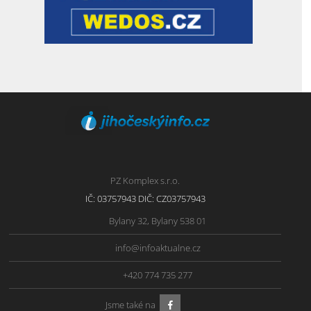
PZ Komplex s.r.o.
IČ: 03757943 DIČ: CZ03757943
Bylany 32, Bylany 538 01
info@infoaktualne.cz
+420 774 735 277
Jsme také na