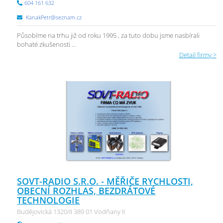
604 161 632
KanakPetr@seznam.cz
Působíme na trhu již od roku 1995 , za tuto dobu jsme nasbírali
bohaté zkušenosti ...
Detail firmy >
SOVT-RADIO S.R.O. - MĚŘIČE RYCHLOSTI,
OBECNÍ ROZHLAS, BEZDRÁTOVÉ
TECHNOLOGIE
Budějovická 1320/II 389 01 Vodňany II