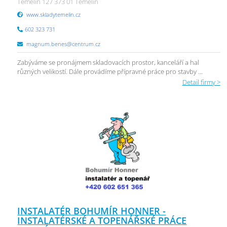
Temelín 127 373 01 Temelín
www.skladytemelin.cz
602 323 731
magnum.benes@centrum.cz
Zabýváme se pronájmem skladovacích prostor, kanceláří a hal
různých velikostí. Dále provádíme přípravné práce pro stavby ...
Detail firmy >
INSTALATÉR BOHUMÍR HONNER -
INSTALATÉRSKÉ A TOPENÁŘSKÉ PRÁCE