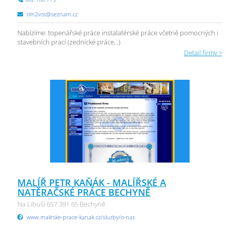
tim2vos@seznam.cz
Nabízíme: topenářské práce instalatérské práce včetně pomocných i
stavebních prací (zednické práce,..)
Detail firmy >
MALÍŘ PETR KAŇÁK - MALÍŘSKÉ A
NATĚRAČSKÉ PRÁCE BECHYNĚ
Na Libuši 657 391 65 Bechyně
www.malirske-prace-kanak.cz/sluzby/o-nas