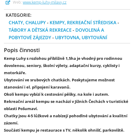
Web:
www.kemp-luhy-milavy.cz
KATEGORIE:
CHATY, CHALUPY
-
KEMPY, REKREAČNÍ STŘEDISKA
-
TÁBORY A DĚTSKÁ REKREACE
-
DOVOLENÁ A
POBYTOVÉ ZÁJEZDY
-
UBYTOVNA, UBYTOVÁNÍ
Popis činnosti
Kemp Luhy s rozlohou přibližně 1,5ha je vhodný pro rodinnou
dovolenou, seniory, školní výlety, adaptační kurzy, cyklisty i
motorkáře.
Ubytování ve srubových chatkách. Poskytujeme možnost
stanování i el. připojení karavanů.
Okolí kempu vybízí k cestování pěšky, na kole i autem.
Rekreační areál kempu se nachází v Jižních Čechách v turistické
oblasti Pošumaví.
Chatky jsou 4-5 lůžkové a nabízejí pohodlné ubytování a kvalitní
zázemí.
Součástí kempu je restaurace s TV, několik ohnišť, parkoviště.