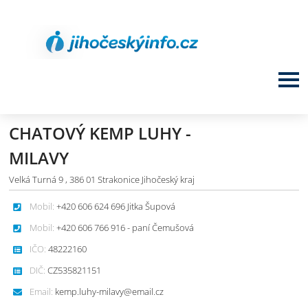
CHATOVÝ KEMP LUHY -
MILAVY
Velká Turná 9 , 386 01 Strakonice Jihočeský kraj
Mobil:
+420 606 624 696 Jitka Šupová
Mobil:
+420 606 766 916 - paní Čemušová
IČO:
48222160
DIČ:
CZ535821151
Email:
kemp.luhy-milavy@email.cz