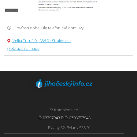
Otevírací doba: Dle telefonické domluvy
Velká Turná 9 , 386 01 Strakonice
(zobrazit na mapě)
PZ Komplex s.r.o.
IČ: 03757943 DIČ: CZ03757943
Bylany 32, Bylany 538 01