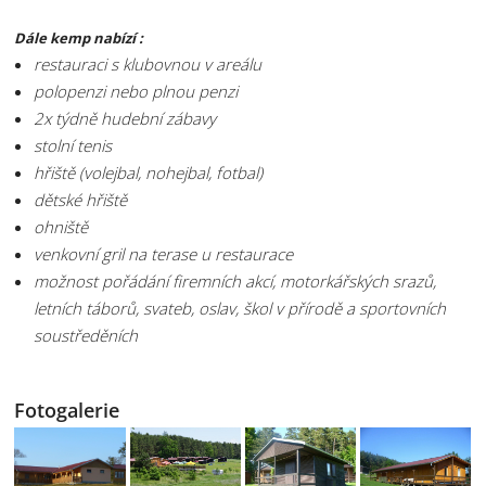
Dále kemp nabízí :
restauraci s klubovnou v areálu
polopenzi nebo plnou penzi
2x týdně hudební zábavy
stolní tenis
hřiště (volejbal, nohejbal, fotbal)
dětské hřiště
ohniště
venkovní gril na terase u restaurace
možnost pořádání firemních akcí, motorkářských srazů,
letních táborů, svateb, oslav, škol v přírodě a sportovních
soustředěních
Fotogalerie