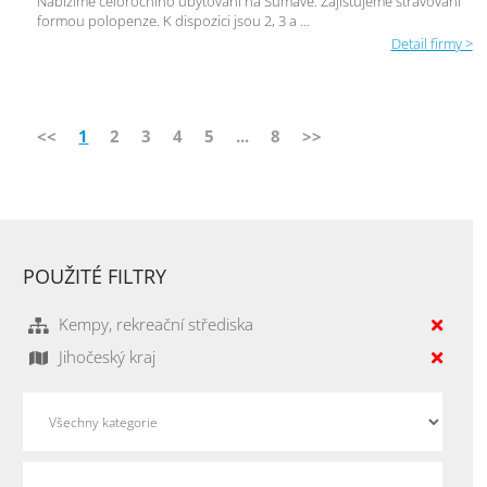
Nabízíme celoročního ubytování na Šumavě. Zajišťujeme stravování
formou polopenze. K dispozici jsou 2, 3 a ...
Detail firmy >
<<
1
2
3
4
5
...
8
>>
POUŽITÉ FILTRY
Kempy, rekreační střediska
Jihočeský kraj