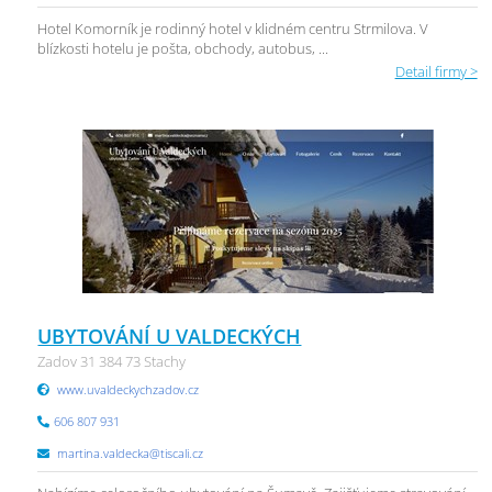
Hotel Komorník je rodinný hotel v klidném centru Strmilova. V
blízkosti hotelu je pošta, obchody, autobus, ...
Detail firmy >
UBYTOVÁNÍ U VALDECKÝCH
Zadov 31 384 73 Stachy
www.uvaldeckychzadov.cz
606 807 931
martina.valdecka@tiscali.cz