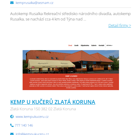
kemprusalka@seznam.cz
Autokemp Rusalka Rekreační středisko národního divadla, autokemp
Rusalka, se nachází cca 4 km od Týna nad ...
Detail firmy >
KEMP U KUČERŮ ZLATÁ KORUNA
Zlatá Koruna 150 382 02 Zlatá Koruna
www.kempukuceru.cz
777 140 146
info@kempukuceru.cz