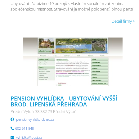
Ubytování : Nabízíme 19 pokojů s vlastním sociálním zařízením,
společenskou místnost. Stravování je možné polopenzí, plnou penzí
...
Detail firmy >
PENSION VYHLÍDKA - UBYTOVÁNÍ VYŠŠÍ
BROD, LIPENSKÁ PŘEHRADA
Přední Výtoň 38 382 73 Přední Výtoň
pensionvyhlidka.cknet.cz
602 611 848
vyhlidka@post.cz