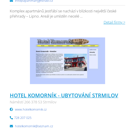
info@apartmanyjestrabi.cz
Komplex apartmánů Jestřábí se nachází v blízkosti největší české
přehrady – Lipno. Areál je umístěn necelé ...
Detail firmy >
HOTEL KOMORNÍK - UBYTOVÁNÍ STRMILOV
Náměstí 266 378 53 Strmilov
www.hotelkomornik.cz
728 207 025
hotelkomornik@seznam.cz