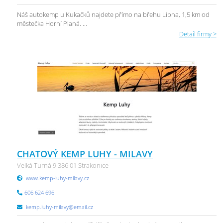
Náš autokemp u Kukačků najdete přímo na břehu Lipna, 1,5 km od
městečka Horní Planá. ...
Detail firmy >
CHATOVÝ KEMP LUHY - MILAVY
Velká Turná 9 386 01 Strakonice
www.kemp-luhy-milavy.cz
606 624 696
kemp.luhy-milavy@email.cz