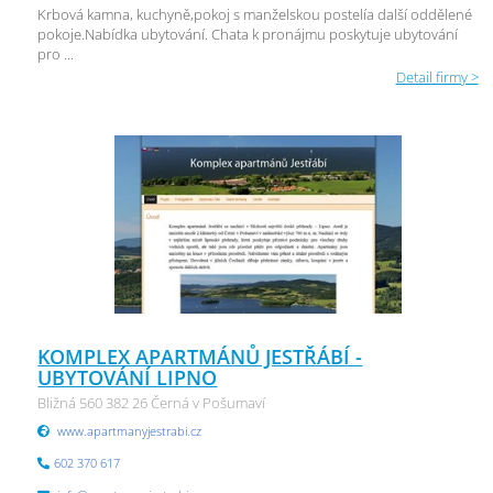
Krbová kamna, kuchyně,pokoj s manželskou postelía další oddělené
pokoje.Nabídka ubytování. Chata k pronájmu poskytuje ubytování
pro ...
Detail firmy >
KOMPLEX APARTMÁNŮ JESTŘÁBÍ -
UBYTOVÁNÍ LIPNO
Bližná 560 382 26 Černá v Pošumaví
www.apartmanyjestrabi.cz
602 370 617