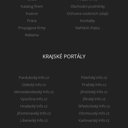
Katalog firem
Obchodní podmínky
Inzerce
Ochrana osobních údajů
Práce
Kontakty
Propagace firmy
Nahlásit chybu
Reklama
KRAJSKÉ PORTÁLY
Pardubický Info.cz
Plzeňský Info.cz
Ústecký Info.cz
Pražský Info.cz
Moravskoslezský Info.cz
Jihočeský Info.cz
Vysočina Info.cz
Zlínský Info.cz
Hradecký Info.cz
Středočeský Info.cz
Jihomoravský Info.cz
Olomoucký Info.cz
Liberecký Info.cz
Karlovarský Info.cz