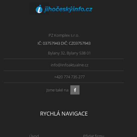
PZ Komplex s.r.o.
IČ: 03757943 DIČ: CZ03757943
Bylany 32, Bylany 538 01
info@infoaktualne.cz
+420 774 735 277
Jsme také na
RYCHLÁ NAVIGACE
Úvod
Přidat firmu