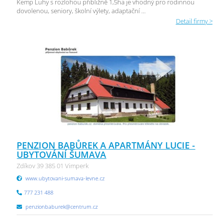
Kemp Luhy s rozlohou přibližně 1,5ha je vhodný pro rodinnou
dovolenou, seniory, školní výlety, adaptační ...
Detail firmy >
PENZION BABŮREK A APARTMÁNY LUCIE -
UBYTOVÁNÍ ŠUMAVA
Zdíkov 39 385 01 Vimperk
www.ubytovani-sumava-levne.cz
777 231 488
penzionbaburek@centrum.cz