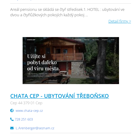
Areál pensionu se skládá se čtyř středisek.1. HOTEL : ubytování ve
dvou a čtyřlůžkových pokojích každý pokoj ...
Detail firmy >
CHATA CEP - UBYTOVÁNÍ TŘEBOŇSKO
Cep 44 379 01 Cep
www.chata-cep.cz
728 251 603
L.Arenberger@seznam.cz