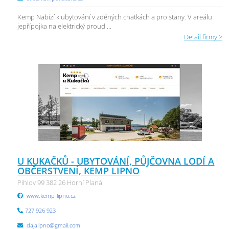
Kemp Nabízí k ubytování v zděných chatkách a pro stany. V areálu
jepřípojka na elektrický proud ...
Detail firmy >
U KUKAČKŮ - UBYTOVÁNÍ, PŮJČOVNA LODÍ A
OBČERSTVENÍ, KEMP LIPNO
Pihlov 99 382 26 Horní Planá
www.kemp-lipno.cz
727 926 923
dajalipno@gmail.com