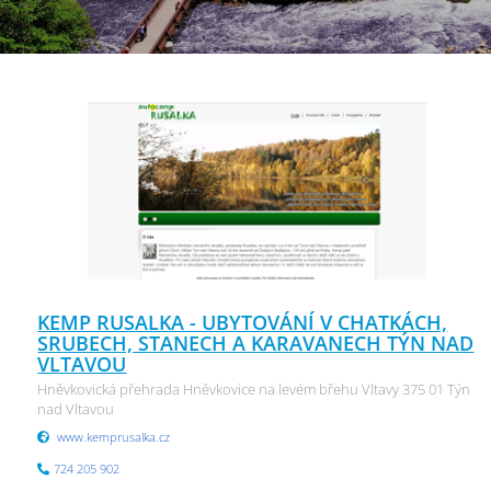
KEMP RUSALKA - UBYTOVÁNÍ V CHATKÁCH,
SRUBECH, STANECH A KARAVANECH TÝN NAD
VLTAVOU
Hněvkovická přehrada Hněvkovice na levém břehu Vltavy 375 01 Týn
nad Vltavou
www.kemprusalka.cz
724 205 902