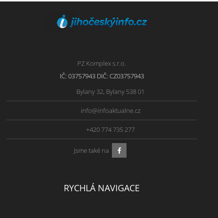
PZ Komplex s.r.o.
IČ: 03757943 DIČ: CZ03757943
Bylany 32, Bylany 538 01
info@infoaktualne.cz
+420 774 735 277
Jsme také na
RYCHLÁ NAVIGACE