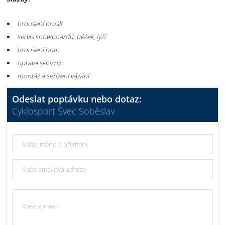
broušení bruslí
servis snowboardů, běžek, lyží
broušení hran
oprava skluznic
montáž a seřízení vázání
Odeslat poptávku nebo dotaz:
Cyklosport Švec Soběslav