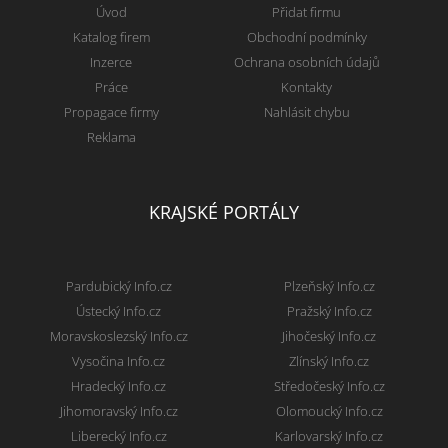
Úvod
Přidat firmu
Katalog firem
Obchodní podmínky
Inzerce
Ochrana osobních údajů
Práce
Kontakty
Propagace firmy
Nahlásit chybu
Reklama
KRAJSKÉ PORTÁLY
Pardubický Info.cz
Plzeňský Info.cz
Ústecký Info.cz
Pražský Info.cz
Moravskoslezský Info.cz
Jihočeský Info.cz
Vysočina Info.cz
Zlínský Info.cz
Hradecký Info.cz
Středočeský Info.cz
Jihomoravský Info.cz
Olomoucký Info.cz
Liberecký Info.cz
Karlovarský Info.cz