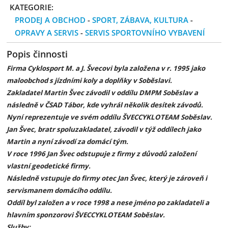
KATEGORIE:
PRODEJ A OBCHOD
-
SPORT, ZÁBAVA, KULTURA
-
OPRAVY A SERVIS
-
SERVIS SPORTOVNÍHO VYBAVENÍ
Popis činnosti
Firma Cyklosport M. a J. Švecovi byla založena v r. 1995 jako
maloobchod s jízdními koly a doplňky v Soběslavi.
Zakladatel Martin Švec závodil v oddílu DMPM Soběslav a
následně v ČSAD Tábor, kde vyhrál několik desítek závodů.
Nyní reprezentuje ve svém oddílu ŠVECCYKLOTEAM Soběslav.
Jan Švec, bratr spoluzakladatel, závodil v týž oddílech jako
Martin a nyní závodí za domácí tým.
V roce 1996 Jan Švec odstupuje z firmy z důvodů založení
vlastní geodetické firmy.
Následně vstupuje do firmy otec Jan Švec, který je zároveň i
servismanem domácího oddílu.
Oddíl byl založen a v roce 1998 a nese jméno po zakladateli a
hlavním sponzorovi ŠVECCYKLOTEAM Soběslav.
Služby: