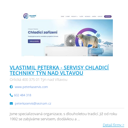
VLASTIMIL PETERKA - SERVISY CHLADICÍ
TECHNIKY TÝN NAD VLTAVOU
Orlická 400 375 01 Týn nad Vltavou
www.peterkaservis.com
602 484 318
peterkaservis@seznam.cz
Jsme specializovaná organizace, s dlouholetou tradicí. Již od roku
1992 se zabýváme servisem, dodávkou a ...
Detail firmy >