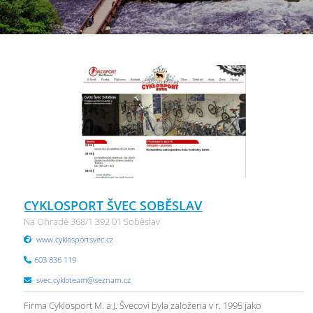
CYKLOSPORT ŠVEC SOBĚSLAV
Na Ohradě 368/1 392 01 Soběslav
www.cyklosportsvec.cz
603 836 119
svec.cykloteam@seznam.cz
Firma Cyklosport M. a J. Švecovi byla založena v r. 1995 jako