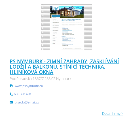
PS NYMBURK - ZIMNÍ ZAHRADY, ZASKLÍVÁNÍ
LODŽIÍ A BALKONU, STÍNÍCÍ TECHNIKA,
HLINÍKOVÁ OKNA
Poděbradská 1867/7 288 02 Nymburk
www.psnymburk.eu
606 380 488
p.secky@email.cz
Detail firmy >