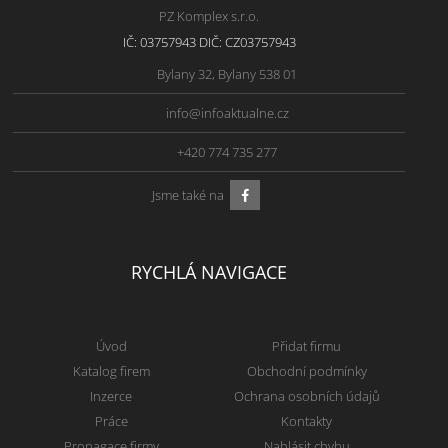
PZ Komplex s.r.o.
IČ: 03757943 DIČ: CZ03757943
Bylany 32, Bylany 538 01
info@infoaktualne.cz
+420 774 735 277
Jsme také na
RYCHLÁ NAVIGACE
Úvod
Přidat firmu
Katalog firem
Obchodní podmínky
Inzerce
Ochrana osobních údajů
Práce
Kontakty
Propagace firmy
Nahlásit chybu