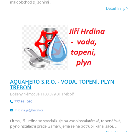
maloobchod s jízdními ...
Detail firmy >
AQUAHERO S.R.O. - VODA, TOPENÍ, PLYN
TŘEBOŇ
Boženy Němcové 1108 379 01 Třeboň
777 861 030
hrdina.jiri@tiscali.cz
Firma Jiří Hrdina se specializuje na vodoinstalatérské, topenářské,
plynoinstalační práce. Zaměřujeme se na potrubí, kanalizace, ...