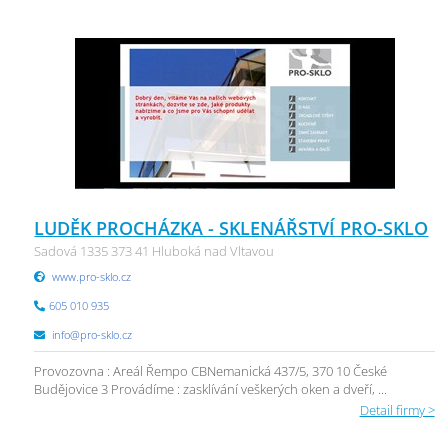
LUDĚK PROCHÁZKA - SKLENÁŘSTVÍ PRO-SKLO
Sadová 1335 373 41 Hluboká nad Vltavou
www.pro-sklo.cz
605 010 935
info@pro-sklo.cz
Provozovna : Areál Řempo CBNemanická 437/5, 370 10 České
Budějovice 3 Provádíme : zasklívání veškerých oken a dveří, ...
Detail firmy >