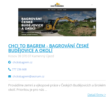
CHCI TO BAGREM - BAGROVÁNÍ ČESKÉ
BUDĚJOVICE A OKOLÍ
Kosov 39 370 07 Kamenný Újezd
chcitobagrem.cz
777 236 668
chcitobagrem@seznam.cz
Provádíme zemní a výkopové práce v Českých Budějovicích a širokém
okolí. Prioritou je pro nás ...
Detail firmy >