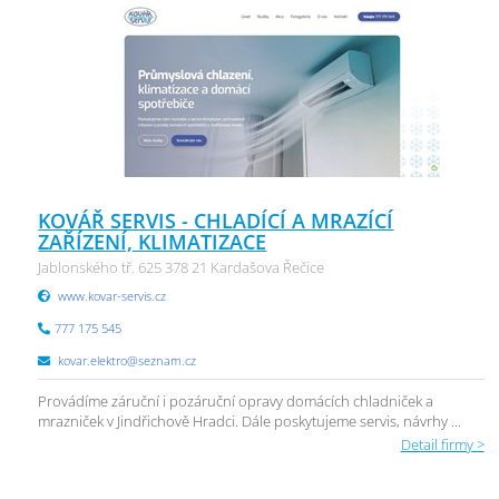
KOVÁŘ SERVIS - CHLADÍCÍ A MRAZÍCÍ
ZAŘÍZENÍ, KLIMATIZACE
Jablonského tř. 625 378 21 Kardašova Řečice
www.kovar-servis.cz
777 175 545
kovar.elektro@seznam.cz
Provádíme záruční i pozáruční opravy domácích chladniček a
mrazniček v Jindřichově Hradci. Dále poskytujeme servis, návrhy ...
Detail firmy >