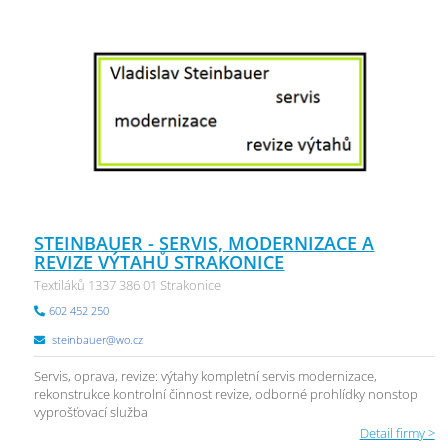
STEINBAUER - SERVIS, MODERNIZACE A
REVIZE VÝTAHŮ STRAKONICE
Textiláků 1337 386 01 Strakonice
602 452 250
steinbauer@wo.cz
Servis, oprava, revize: výtahy kompletní servis modernizace,
rekonstrukce kontrolní činnost revize, odborné prohlídky nonstop
vyprošťovací služba
Detail firmy >