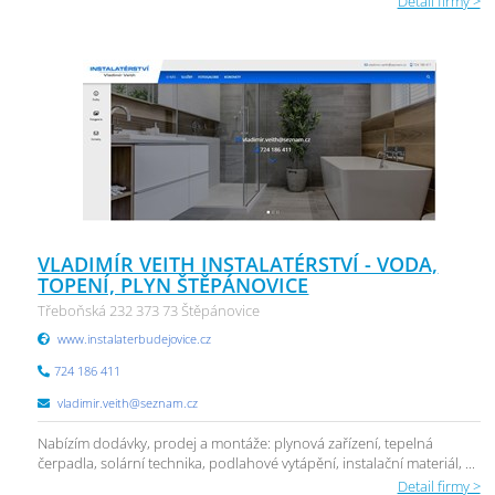
Detail firmy >
VLADIMÍR VEITH INSTALATÉRSTVÍ - VODA,
TOPENÍ, PLYN ŠTĚPÁNOVICE
Třeboňská 232 373 73 Štěpánovice
www.instalaterbudejovice.cz
724 186 411
vladimir.veith@seznam.cz
Nabízím dodávky, prodej a montáže: plynová zařízení, tepelná
čerpadla, solární technika, podlahové vytápění, instalační materiál, ...
Detail firmy >