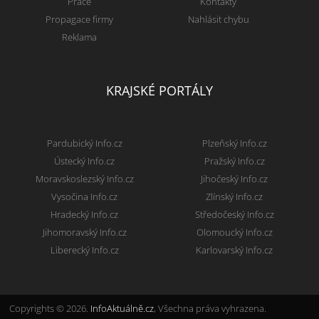
Práce
Kontakty
Propagace firmy
Nahlásit chybu
Reklama
KRAJSKÉ PORTÁLY
Pardubický Info.cz
Plzeňský Info.cz
Ústecký Info.cz
Pražský Info.cz
Moravskoslezský Info.cz
Jihočeský Info.cz
Vysočina Info.cz
Zlínský Info.cz
Hradecký Info.cz
Středočeský Info.cz
Jihomoravský Info.cz
Olomoucký Info.cz
Liberecký Info.cz
Karlovarský Info.cz
Copyrights © 2026.
InfoAktuálně.cz
, Všechna práva vyhrazena.