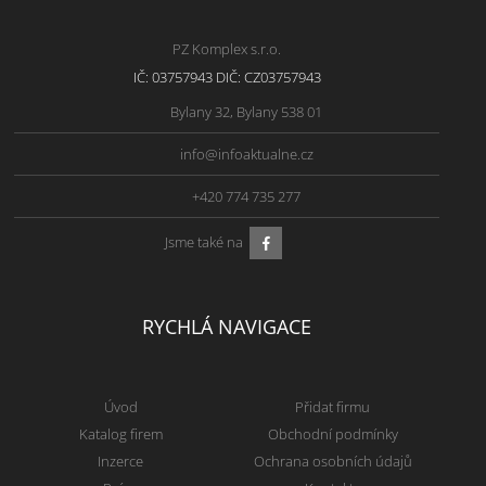
PZ Komplex s.r.o.
IČ: 03757943 DIČ: CZ03757943
Bylany 32, Bylany 538 01
info@infoaktualne.cz
+420 774 735 277
Jsme také na
RYCHLÁ NAVIGACE
Úvod
Přidat firmu
Katalog firem
Obchodní podmínky
Inzerce
Ochrana osobních údajů