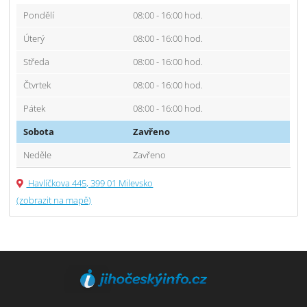
Pondělí
08:00 - 16:00 hod.
Úterý
08:00 - 16:00 hod.
Středa
08:00 - 16:00 hod.
Čtvrtek
08:00 - 16:00 hod.
Pátek
08:00 - 16:00 hod.
Sobota
Zavřeno
Neděle
Zavřeno
Havlíčkova 445, 399 01 Milevsko
(zobrazit na mapě)