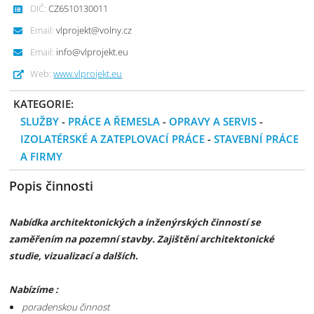
DIČ:
CZ6510130011
Email:
vlprojekt@volny.cz
Email:
info@vlprojekt.eu
Web:
www.vlprojekt.eu
KATEGORIE:
SLUŽBY
-
PRÁCE A ŘEMESLA
-
OPRAVY A SERVIS
-
IZOLATÉRSKÉ A ZATEPLOVACÍ PRÁCE
-
STAVEBNÍ PRÁCE
A FIRMY
Popis činnosti
Nabídka architektonických a inženýrských činností se
zaměřením na pozemní stavby. Zajištění architektonické
studie, vizualizací a dalších.
Nabízíme :
poradenskou činnost