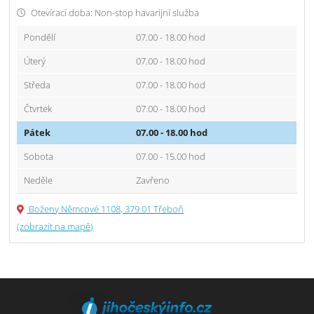
Otevírací doba: Non-stop havarijní služba
Pondělí
07.00 - 18.00 hod
Úterý
07.00 - 18.00 hod
Středa
07.00 - 18.00 hod
Čtvrtek
07.00 - 18.00 hod
Pátek
07.00 - 18.00 hod
Sobota
07.00 - 15.00 hod
Neděle
Zavřeno
Boženy Němcové 1108, 379 01 Třeboň
(zobrazit na mapě)