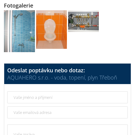
Fotogalerie
Odeslat poptávku nebo dotaz:
AQUAHERO s.r.o. - voda, topení, plyn Třeboň