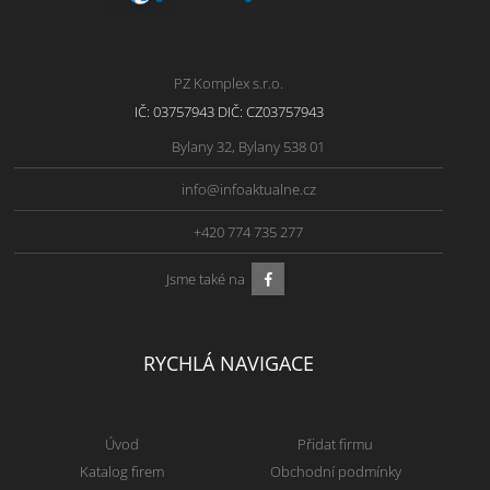
PZ Komplex s.r.o.
IČ: 03757943 DIČ: CZ03757943
Bylany 32, Bylany 538 01
info@infoaktualne.cz
+420 774 735 277
Jsme také na
RYCHLÁ NAVIGACE
Úvod
Přidat firmu
Katalog firem
Obchodní podmínky