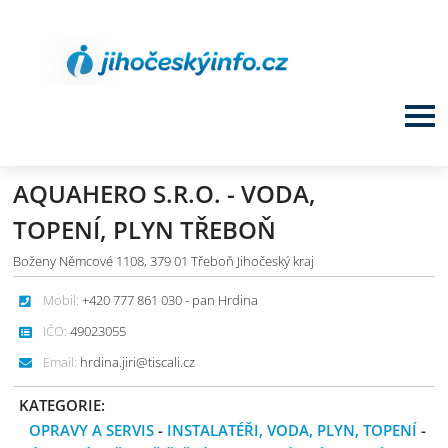
AQUAHERO S.R.O. - VODA,
TOPENÍ, PLYN TŘEBOŇ
Boženy Němcové 1108, 379 01 Třeboň Jihočeský kraj
Mobil:
+420 777 861 030 - pan Hrdina
IČO:
49023055
Email:
hrdina.jiri@tiscali.cz
KATEGORIE:
OPRAVY A SERVIS
-
INSTALATÉŘI, VODA, PLYN, TOPENÍ
-