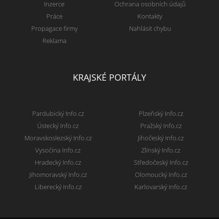
Inzerce
Ochrana osobních údajů
Práce
Kontakty
Propagace firmy
Nahlásit chybu
Reklama
KRAJSKÉ PORTÁLY
Pardubický Info.cz
Plzeňský Info.cz
Ústecký Info.cz
Pražský Info.cz
Moravskoslezský Info.cz
Jihočeský Info.cz
Vysočina Info.cz
Zlínský Info.cz
Hradecký Info.cz
Středočeský Info.cz
Jihomoravský Info.cz
Olomoucký Info.cz
Liberecký Info.cz
Karlovarský Info.cz