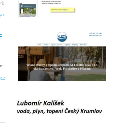
erů
y >
-
ém
y >