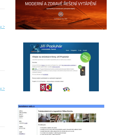
y >
y >