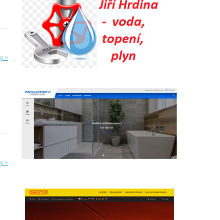
y >
,
y >