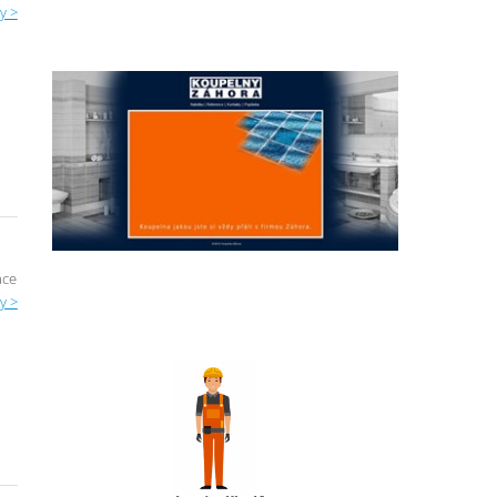
y >
áce
y >