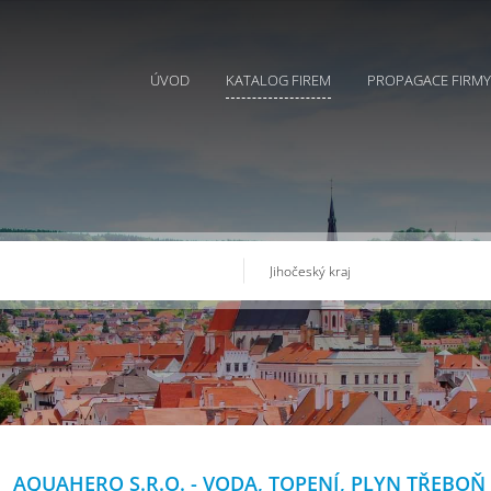
ÚVOD
KATALOG FIREM
PROPAGACE FIRMY
AQUAHERO S.R.O. - VODA, TOPENÍ, PLYN TŘEBOŇ