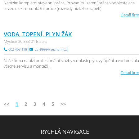
Nabízím kompletní stavební práce. Provádím : zemní práce vodoinstalace
revize elektromontážní práce (rozvody nízkého napětí)
Detail firm
VODA, TOPENÍ, PLYN ŽÁK
Myštice 36 388 01 Blatná
602 468 118
zak9999@seznam.cz
Naše firma nabízí profesionální služby v oblasti plyn, vytápění a vodoinstal
včetně servisu a montáží ...
Detail firm
<<
1
2
3
4
5
>>
RYCHLÁ NAVIGACE