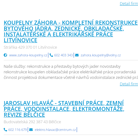
Detail firm
KOUPELNY ZÁHORA - KOMPLETNÍ REKONSTRUKCE
BYTOVÉHO JÁDRA, ZEDNICKÉ, OBKLADAČSKÉ,
INSTALATÉRSKÉ A ELEKTRIKÁŘSKÉ PRÁCE
LITVÍNOVICE
Stráňka 429 370 01 Litvínovice
www.zahora-koupelny.cz
602 403 343
zahora.koupelny@volny.cz
Naše služby: rekonstrukce a přestavby bytových jader novostavby
rekonstrukce koupelen obkladačské práce elektrikářské práce poradenská
činnost projektová dokumentace včetně návrhů vodoinstalace zednické pr
Detail firm
JAROSLAV HLAVÁČ - STAVEBNÍ PRÁCE, ZEMNÍ
PRÁCE, VODOINSTALACE, ELEKTROMONTÁŽE,
REVIZE BĚLČICE
Budovatelská 292 387 43 Bělčice
602 116 679
elektro.hlavac@centrum.cz