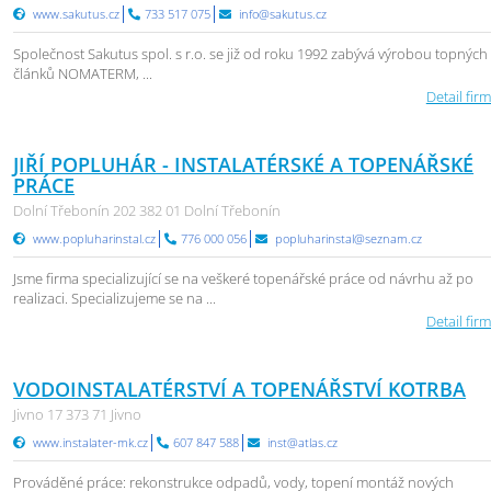
www.sakutus.cz
733 517 075
info@sakutus.cz
Společnost Sakutus spol. s r.o. se již od roku 1992 zabývá výrobou topných
článků NOMATERM, ...
Detail firm
JIŘÍ POPLUHÁR - INSTALATÉRSKÉ A TOPENÁŘSKÉ
PRÁCE
Dolní Třebonín 202 382 01 Dolní Třebonín
www.popluharinstal.cz
776 000 056
popluharinstal@seznam.cz
Jsme firma specializující se na veškeré topenářské práce od návrhu až po
realizaci. Specializujeme se na ...
Detail firm
VODOINSTALATÉRSTVÍ A TOPENÁŘSTVÍ KOTRBA
Jivno 17 373 71 Jivno
www.instalater-mk.cz
607 847 588
inst@atlas.cz
Prováděné práce: rekonstrukce odpadů, vody, topení montáž nových