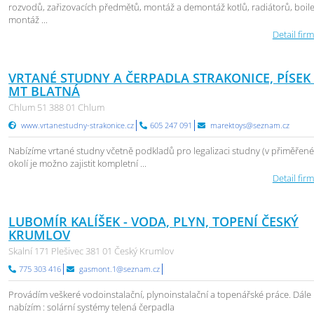
rozvodů, zařizovacích předmětů, montáž a demontáž kotlů, radiátorů, boil
montáž ...
Detail firm
VRTANÉ STUDNY A ČERPADLA STRAKONICE, PÍSEK 
MT BLATNÁ
Chlum 51 388 01 Chlum
www.vrtanestudny-strakonice.cz
605 247 091
marektoys@seznam.cz
Nabízíme vrtané studny včetně podkladů pro legalizaci studny (v přiměřen
okolí je možno zajistit kompletní ...
Detail firm
LUBOMÍR KALÍŠEK - VODA, PLYN, TOPENÍ ČESKÝ
KRUMLOV
Skalní 171 Plešivec 381 01 Český Krumlov
775 303 416
gasmont.1@seznam.cz
Provádím veškeré vodoinstalační, plynoinstalační a topenářské práce. Dále
nabízím : solární systémy telená čerpadla