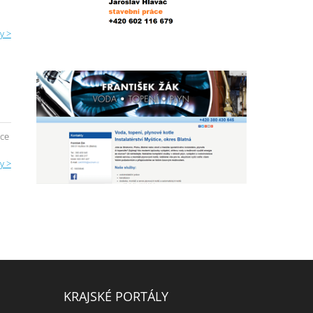
y >
ace
y >
KRAJSKÉ PORTÁLY