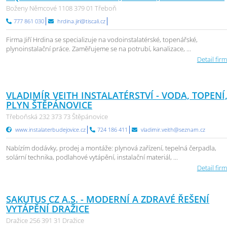
Boženy Němcové 1108 379 01 Třeboň
777 861 030
hrdina.jiri@tiscali.cz
Firma Jiří Hrdina se specializuje na vodoinstalatérské, topenářské,
plynoinstalační práce. Zaměřujeme se na potrubí, kanalizace, ...
Detail firm
VLADIMÍR VEITH INSTALATÉRSTVÍ - VODA, TOPENÍ
PLYN ŠTĚPÁNOVICE
Třeboňská 232 373 73 Štěpánovice
www.instalaterbudejovice.cz
724 186 411
vladimir.veith@seznam.cz
Nabízím dodávky, prodej a montáže: plynová zařízení, tepelná čerpadla,
solární technika, podlahové vytápění, instalační materiál, ...
Detail firm
SAKUTUS CZ A.S. - MODERNÍ A ZDRAVÉ ŘEŠENÍ
VYTÁPĚNÍ DRAŽICE
Dražice 256 391 31 Dražice