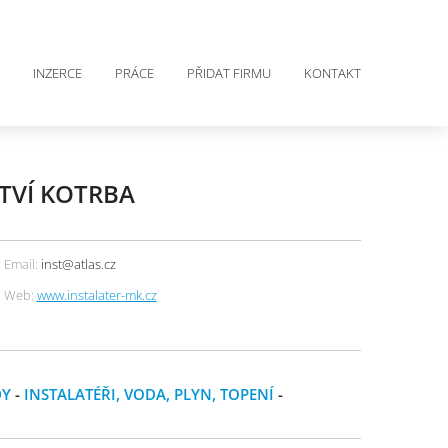
INZERCE
PRÁCE
PŘIDAT FIRMU
KONTAKT
TVÍ KOTRBA
Email:
inst@atlas.cz
Web:
www.instalater-mk.cz
DY
-
INSTALATÉŘI, VODA, PLYN, TOPENÍ
-