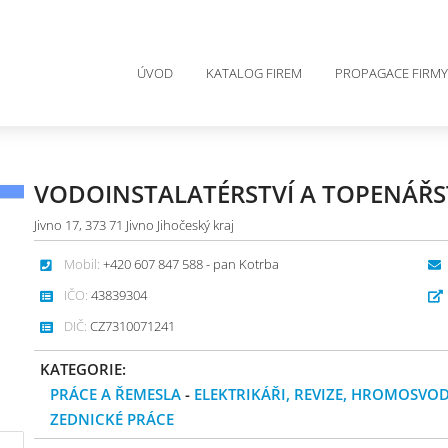
ÚVOD
KATALOG FIREM
PROPAGACE FIRMY
VODOINSTALATÉRSTVÍ A TOPENÁŘS
Jivno 17, 373 71 Jivno Jihočeský kraj
Mobil:
+420 607 847 588 - pan Kotrba
IČO:
43839304
DIČ:
CZ7310071241
KATEGORIE:
PRÁCE A ŘEMESLA
-
ELEKTRIKÁŘI, REVIZE, HROMOSVO
ZEDNICKÉ PRÁCE