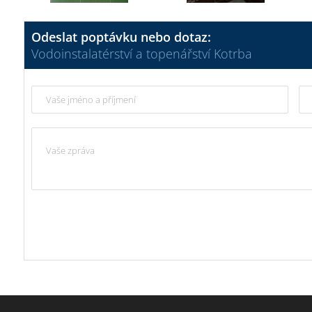
Odeslat poptávku nebo dotaz:
Vodoinstalatérství a topenářství Kotrba