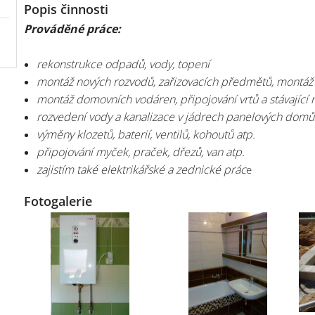
Popis činnosti
Prováděné práce:
rekonstrukce odpadů, vody, topení
montáž nových rozvodů, zařizovacích předmětů, montáž a
montáž domovních vodáren, připojování vrtů a stávající
rozvedení vody a kanalizace v jádrech panelových domů
výměny klozetů, baterií, ventilů, kohoutů atp.
připojování myček, praček, dřezů, van atp.
zajistím také elektrikářské a zednické prác
e
Fotogalerie