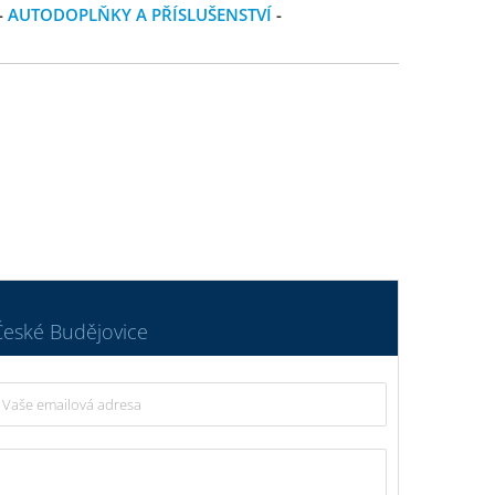
-
AUTODOPLŇKY A PŘÍSLUŠENSTVÍ
-
České Budějovice