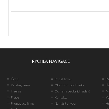
RYCHLÁ NAVIGACE
Úvod
Přidat firmu
Pa
Katalog firem
Obchodní podmínky
Ús
Inzerce
Ochrana osobních údajů
Mo
Práce
Kontakty
Vy
Propagace firmy
Nahlásit chybu
Hr