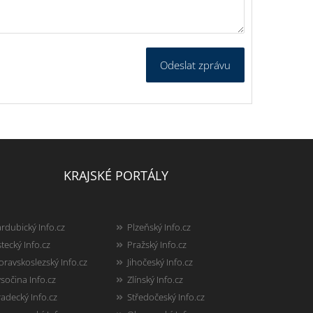
Odeslat zprávu
KRAJSKÉ PORTÁLY
rdubický Info.cz
Plzeňský Info.cz
tecký Info.cz
Pražský Info.cz
ravskoslezský Info.cz
Jihočeský Info.cz
sočina Info.cz
Zlínský Info.cz
adecký Info.cz
Středočeský Info.cz