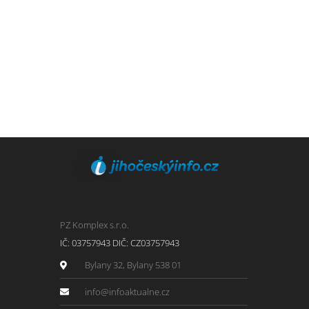
PZ Komplex s.r.o.
IČ: 03757943 DIČ: CZ03757943
Bylany 32, Bylany 538 01
info@infoaktualne.cz