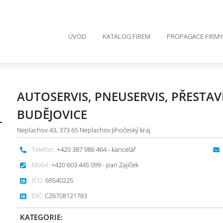
ÚVOD
KATALOG FIREM
PROPAGACE FIRMY
AUTOSERVIS, PNEUSERVIS, PŘESTAV
BUDĚJOVICE
Neplachov 43, 373 65 Neplachov Jihočeský kraj
Telefon:
+420 387 986 464 - kancelář
Mobil:
+420 603 445 099 - pan Zajíček
IČO:
69540225
DIČ:
CZ6708121783
KATEGORIE: