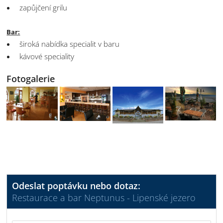
zapůjčení grilu
Bar:
široká nabídka specialit v baru
kávové speciality
Fotogalerie
Odeslat poptávku nebo dotaz:
Restaurace a bar Neptunus - Lipenské jezero