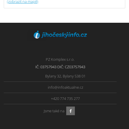
(zobrazit na mapě)
PZ Komplex s.r.o.
IČ: 03757943 DIČ: CZ03757943
Bylany 32, Bylany 538 01
info@infoaktualne.cz
+420 774 735 277
Jsme také na