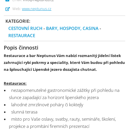
Web:
www.neptunus.cz
KATEGORIE:
CESTOVNÍ RUCH
-
BARY, HOSPODY, CASINA
-
RESTAURACE
Popis činnosti
Restaurace a bar Neptunus Vám nabízí rozmanitý jídelní lístek
zahrnující rybí pokrmy a speciality, které Vám budou při pohledu
na šplouchající Lipenské jezero dozajista chutnat.
Restaurace:
nezapomenutelné gastronomické zážitky při pohledu na
slunce zapadající za horizont lipenského jezera
lahodné zmrzlinové poháry či koktejly
slunná terasa
místo pro Vaše oslavy, svatby, rauty, semináře, školení,
projekce a promítání firemních prezentací