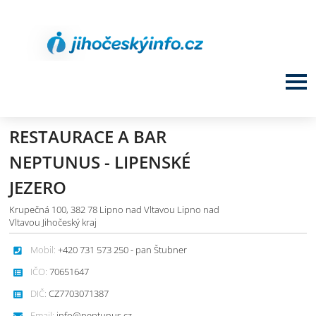
RESTAURACE A BAR
NEPTUNUS - LIPENSKÉ
JEZERO
Krupečná 100, 382 78 Lipno nad Vltavou Lipno nad
Vltavou Jihočeský kraj
Mobil:
+420 731 573 250 - pan Štubner
IČO:
70651647
DIČ:
CZ7703071387
Email:
info@neptunus.cz