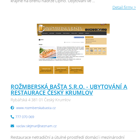
krajině na břehu nádrže Lipno. Ubytování ve ...
Detail firmy >
ROŽMBERSKÁ BAŠTA S.R.O. - UBYTOVÁNÍ A
RESTAURACE ČESKÝ KRUMLOV
Rybářská 4 381 01 Český Krumlov
www.rozmberskabasta.cz
777 070 069
vaclav.slejmar@seznam.cz
Restaurace netradiční a útulné prostředí domácí i mezinárodní