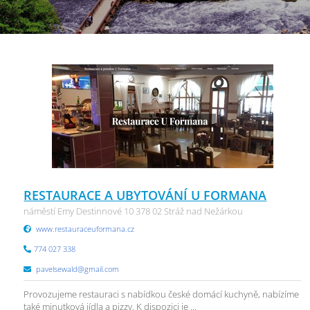
RESTAURACE A UBYTOVÁNÍ U FORMANA
náměstí Emy Destinnové 10 378 02 Stráž nad Nežárkou
www.restauraceuformana.cz
774 027 338
pavelsewald@gmail.com
Provozujeme restauraci s nabídkou české domácí kuchyně, nabízíme
také minutková jídla a pizzy. K dispozici je ...