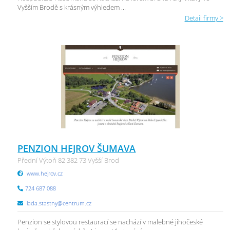
Vyšším Brodě s krásným výhledem ...
Detail firmy >
PENZION HEJROV ŠUMAVA
Přední Výtoň 82 382 73 Vyšší Brod
www.hejrov.cz
724 687 088
lada.stastny@centrum.cz
Penzion se stylovou restaurací se nachází v malebné jihočeské