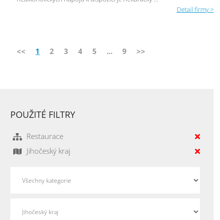
Detail firmy >
<<
1
2
3
4
5
...
9
>>
POUŽITÉ FILTRY
Restaurace
Jihočeský kraj