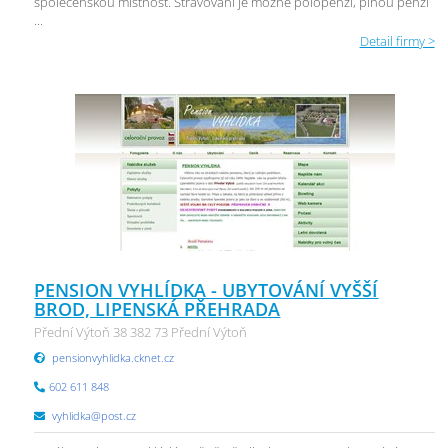
společenskou místnost. Stravování je možné polopenzí, plnou penzí
...
Detail firmy >
PENSION VYHLÍDKA - UBYTOVÁNÍ VYŠŠÍ
BROD, LIPENSKÁ PŘEHRADA
Přední Výtoň 38 382 73 Přední Výtoň
pensionvyhlidka.cknet.cz
602 611 848
vyhlidka@post.cz