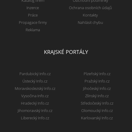
Katalog firem
Obchodní podmínky
Inzerce
Ochrana osobních údajů
Práce
Kontakty
Propagace firmy
Nahlásit chybu
Reklama
KRAJSKÉ PORTÁLY
Pardubický Info.cz
Plzeňský Info.cz
Ústecký Info.cz
Pražský Info.cz
Moravskoslezský Info.cz
Jihočeský Info.cz
Vysočina Info.cz
Zlínský Info.cz
Hradecký Info.cz
Středočeský Info.cz
Jihomoravský Info.cz
Olomoucký Info.cz
Liberecký Info.cz
Karlovarský Info.cz