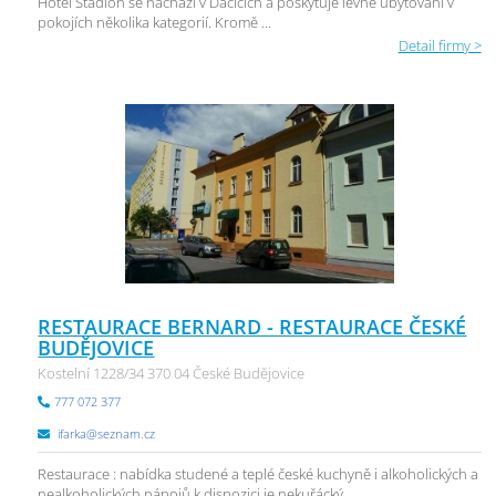
Hotel Stadion se nachází v Dačicích a poskytuje levné ubytování v
pokojích několika kategorií. Kromě ...
Detail firmy >
RESTAURACE BERNARD - RESTAURACE ČESKÉ
BUDĚJOVICE
Kostelní 1228/34 370 04 České Budějovice
777 072 377
ifarka@seznam.cz
Restaurace : nabídka studené a teplé české kuchyně i alkoholických a
nealkoholických nápojů k dispozici je nekuřácký ...