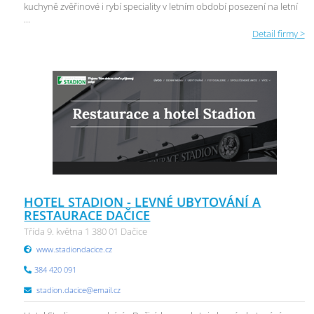
kuchyně zvěřinové i rybí speciality v letním období posezení na letní
...
Detail firmy >
HOTEL STADION - LEVNÉ UBYTOVÁNÍ A
RESTAURACE DAČICE
Třída 9. května 1 380 01 Dačice
www.stadiondacice.cz
384 420 091
stadion.dacice@email.cz