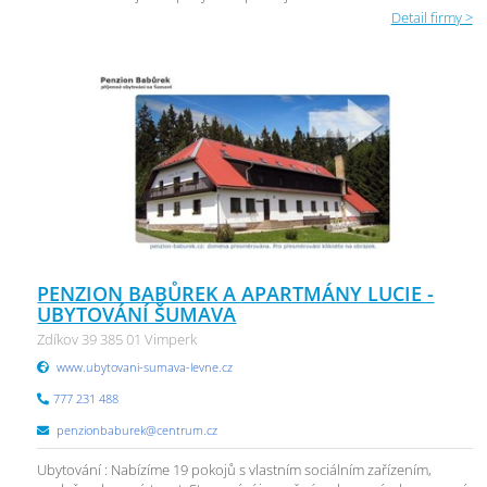
Detail firmy >
PENZION BABŮREK A APARTMÁNY LUCIE -
UBYTOVÁNÍ ŠUMAVA
Zdíkov 39 385 01 Vimperk
www.ubytovani-sumava-levne.cz
777 231 488
penzionbaburek@centrum.cz
Ubytování : Nabízíme 19 pokojů s vlastním sociálním zařízením,