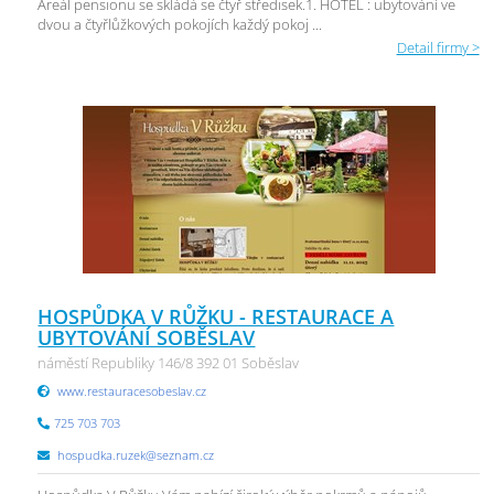
Areál pensionu se skládá se čtyř středisek.1. HOTEL : ubytování ve
dvou a čtyřlůžkových pokojích každý pokoj ...
Detail firmy >
HOSPŮDKA V RŮŽKU - RESTAURACE A
UBYTOVÁNÍ SOBĚSLAV
náměstí Republiky 146/8 392 01 Soběslav
www.restauracesobeslav.cz
725 703 703
hospudka.ruzek@seznam.cz