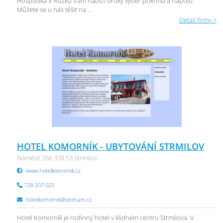
Hospůdka V Růžku Vám nabízí široký výběr pokrmů a nápojů.
Můžete se u nás těšit na ...
Detail firmy >
HOTEL KOMORNÍK - UBYTOVÁNÍ STRMILOV
Náměstí 266 378 53 Strmilov
www.hotelkomornik.cz
728 207 025
hotelkomornik@seznam.cz
Hotel Komorník je rodinný hotel v klidném centru Strmilova. V