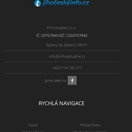
PZ Komplex s.r.o.
IČ: 03757943 DIČ: CZ03757943
Bylany 32, Bylany 538 01
info@infoaktualne.cz
+420 774 735 277
Jsme také na
RYCHLÁ NAVIGACE
Úvod
Přidat firmu