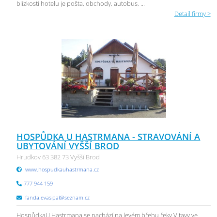
blízkosti hotelu je pošta, obchody, autobus, ...
Detail firmy >
HOSPŮDKA U HASTRMANA - STRAVOVÁNÍ A
UBYTOVÁNÍ VYŠŠÍ BROD
Hrudkov 63 382 73 Vyšší Brod
www.hospudkauhastrmana.cz
777 944 159
fanda.evasipal@seznam.cz
HospůdkaU Hastrmana se nachází na levém břehu řeky Vltavy ve