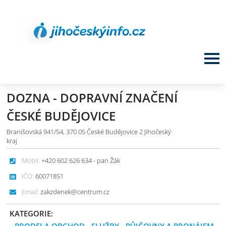
DOZNA - DOPRAVNÍ ZNAČENÍ
ČESKÉ BUDĚJOVICE
Branišovská 941/54, 370 05 České Budějovice 2 Jihočeský
kraj
Mobil:
+420 602 626 634 - pan Žák
IČO:
60071851
Email:
zakzdenek@centrum.cz
KATEGORIE: