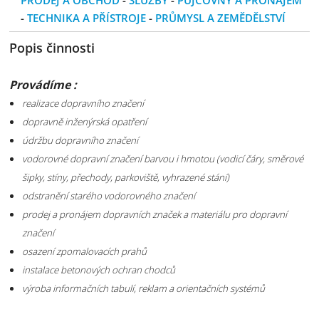
PRODEJ A OBCHOD
-
SLUŽBY
-
PŮJČOVNY A PRONÁJEM
-
TECHNIKA A PŘÍSTROJE
-
PRŮMYSL A ZEMĚDĚLSTVÍ
Popis činnosti
Provádíme :
realizace dopravního značení
dopravně inženýrská opatření
údržbu dopravního značení
vodorovné dopravní značení barvou i hmotou (vodicí čáry, směrové
šipky,
stíny, přechody, parkoviště, vyhrazené stání)
odstranění starého vodorovného značení
prodej a pronájem dopravních značek a materiálu pro dopravní
značení
osazení zpomalovacích prahů
instalace betonových ochran chodců
výroba informačních tabulí, reklam a orientačních systémů