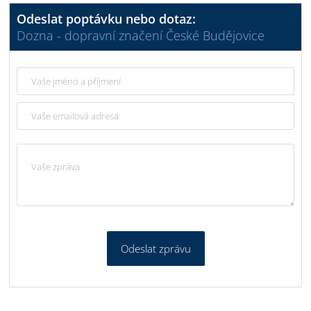
Odeslat poptávku nebo dotaz:
Dozna - dopravní značení České Budějovice
Odeslat zprávu