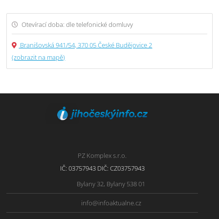
Otevírací doba: dle telefonické domluvy
Branišovská 941/54, 370 05 České Budějovice 2
(zobrazit na mapě)
PZ Komplex s.r.o.
IČ: 03757943 DIČ: CZ03757943
Bylany 32, Bylany 538 01
info@infoaktualne.cz