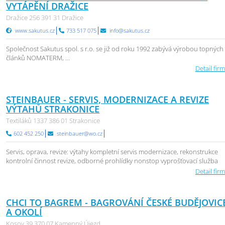
VYTÁPĚNÍ DRAŽICE
Dražice 256 391 31 Dražice
www.sakutus.cz
733 517 075
info@sakutus.cz
Společnost Sakutus spol. s r.o. se již od roku 1992 zabývá výrobou topných
článků NOMATERM, ...
Detail firm
STEINBAUER - SERVIS, MODERNIZACE A REVIZE
VÝTAHŮ STRAKONICE
Textiláků 1337 386 01 Strakonice
602 452 250
steinbauer@wo.cz
Servis, oprava, revize: výtahy kompletní servis modernizace, rekonstrukce
kontrolní činnost revize, odborné prohlídky nonstop vyprošťovací služba
Detail firm
CHCI TO BAGREM - BAGROVÁNÍ ČESKÉ BUDĚJOVIC
A OKOLÍ
Kosov 39 370 07 Kamenný Újezd