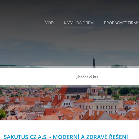
ÚVOD
KATALOG FIREM
PROPAGACE FIRMY
SAKUTUS CZ A.S. - MODERNÍ A ZDRAVÉ ŘEŠENÍ