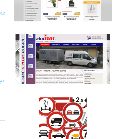
y >
y >