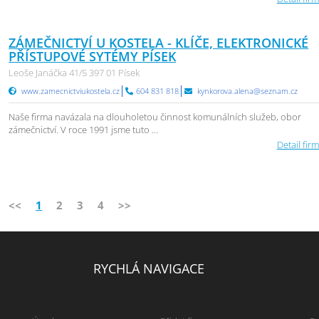
ZÁMEČNICTVÍ U KOSTELA - KLÍČE, ELEKTRONICKÉ
PŘÍSTUPOVÉ SYTÉMY PÍSEK
Leoše Janáčka 41/5 397 01 Písek
www.zamecnictviukostela.cz
604 831 818
kynkorova.alena@seznam.cz
Naše firma navázala na dlouholetou činnost komunálních služeb, obor
zámečnictví. V roce 1991 jsme tuto ...
Detail firm
<<
1
2
3
4
>>
RYCHLÁ NAVIGACE