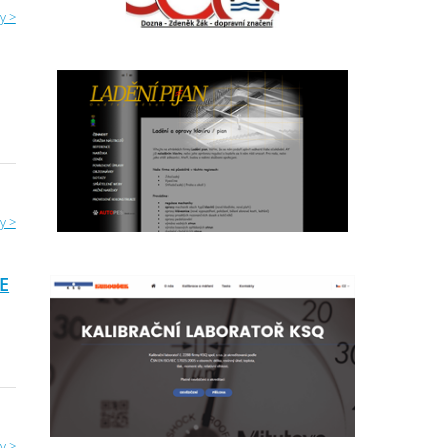
y >
y >
E
y >