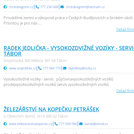
chcitobagrem.cz
777 236 668
chcitobagrem@seznam.cz
Provádíme zemní a výkopové práce v Českých Budějovicích a širokém okolí.
Prioritou je pro nás ...
Detail firm
RADEK JEDLIČKA - VYSOKOZDVIŽNÉ VOZÍKY - SERVI
TÁBOR
Smyslovská 360 Měšice 391 56 Tábor
www.vzvjedlicka.cz
777 564 170
fajedlicka@volny.cz
Vysokozdvižné vozíky - servis : půjčovnavysokozdvižných vozíků
prodejvysokozdvižných vozíků servis vysokozdvižných vozíků
Detail firm
ŽELEZÁŘSTVÍ NA KOPEČKU PETRÁŠEK
U Obecních domů 1619 390 02 Tábor
www.zelezarstvinakopecku.cz
777 009 096
katolo@email.cz