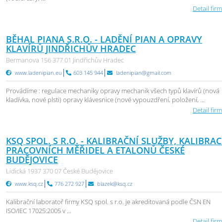
Detail firm
BĚHAL PIANA S.R.O. - LADĚNÍ PIAN A OPRAVY
KLAVÍRŮ JINDŘICHŮV HRADEC
Bermanova 156 377 01 Jindřichův Hradec
www.ladenipian.eu
603 145 944
ladenipian@gmail.com
Provádíme : regulace mechaniky opravy mechanik všech typů klavírů (nová
kladívka, nové plsti) opravy klávesnice (nové vypouzdření, položení, ...
Detail firm
KSQ SPOL. S R.O. - KALIBRAČNÍ SLUŽBY, KALIBRAC
PRACOVNÍCH MĚŘIDEL A ETALONŮ ČESKÉ
BUDĚJOVICE
Lidická 1937 370 07 České Budějovice
www.ksq.cz
776 272 927
blazek@ksq.cz
Kalibrační laboratoř firmy KSQ spol. s r.o. je akreditovaná podle ČSN EN
ISO/IEC 17025:2005 v ...
Detail firm