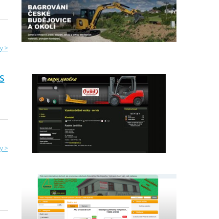
y >
S
y >