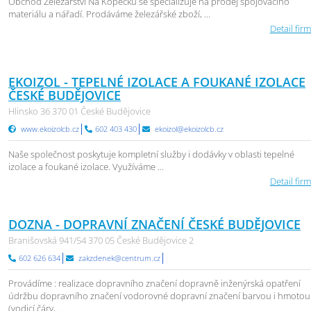
Obchod Železářství Na Kopečku se specializuje na prodej spojovacího
materiálu a nářadí. Prodáváme železářské zboží, ...
Detail firm
EKOIZOL - TEPELNÉ IZOLACE A FOUKANÉ IZOLACE
ČESKÉ BUDĚJOVICE
Hlinsko 36 370 01 České Budějovice
www.ekoizolcb.cz
602 403 430
ekoizol@ekoizolcb.cz
Naše společnost poskytuje kompletní služby i dodávky v oblasti tepelné
izolace a foukané izolace. Využíváme ...
Detail firm
DOZNA - DOPRAVNÍ ZNAČENÍ ČESKÉ BUDĚJOVICE
Branišovská 941/54 370 05 České Budějovice 2
602 626 634
zakzdenek@centrum.cz
Provádíme : realizace dopravního značení dopravně inženýrská opatření
údržbu dopravního značení vodorovné dopravní značení barvou i hmotou
(vodicí čáry, ...