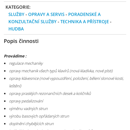
KATEGORIE:
SLUŽBY
-
OPRAVY A SERVIS
-
PORADENSKÉ A
KONZULTAČNÍ SLUŽBY
-
TECHNIKA A PŘÍSTROJE
-
HUDBA
Popis činnosti
Provádíme :
regulace mechaniky
opravy mechanik všech typů klavírů (nová kladívka, nové plsti)
opravy klávesnice (nové vypouzdření, položení, bělení slonové kosti,
leštění)
opravy prasklých rezonančních desek a količníků
opravy pedalizování
výměnu vadných strun
výrobu basových opřádaných strun
doplnění chybějících strun