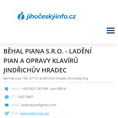
BĚHAL PIANA S.R.O. - LADĚNÍ
PIAN A OPRAVY KLAVÍRŮ
JINDŘICHŮV HRADEC
Bermanova 156, 377 01 Jindřichův Hradec Jihočeský kraj
Mobil:
+420 603 145 944 - pan Běhal
IČO:
04213947
Email:
ladenipian@gmail.com
Web:
www.ladenipian.eu