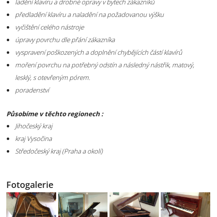
ladění klavíru a drobné opravy v bytech zákazníků
předladění klavíru a naladění na požadovanou výšku
vyčištění celého nástroje
úpravy povrchu dle přání zákazníka
vyspravení poškozených a doplnění chybějících částí klavírů
moření povrchu na potřebný odstín a následný nástřik, matový,
lesklý, s otevřeným pórem.
poradenství
Působíme v těchto regionech :
Jihočeský kraj
kraj Vysočina
Středočeský kraj (Praha a okolí)
Fotogalerie