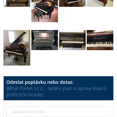
Odeslat poptávku nebo dotaz:
Běhal PIANA s.r.o. - ladění pian a opravy klavírů
Jindřichův Hradec