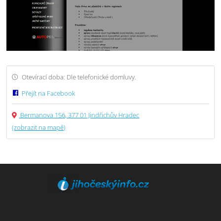
Otevírací doba: Dle telefonické domluvy.
Přejít na Facebook
Bermanova 156, 377 01 Jindřichův Hradec
(zobrazit na mapě)