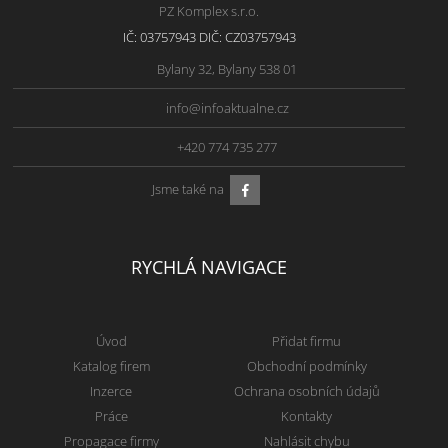
PZ Komplex s.r.o.
IČ: 03757943 DIČ: CZ03757943
Bylany 32, Bylany 538 01
info@infoaktualne.cz
+420 774 735 277
Jsme také na
RYCHLÁ NAVIGACE
Úvod
Přidat firmu
Katalog firem
Obchodní podmínky
Inzerce
Ochrana osobních údajů
Práce
Kontakty
Propagace firmy
Nahlásit chybu