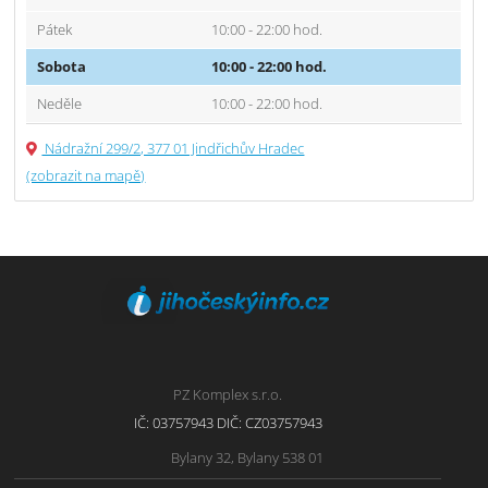
Pátek
10:00 - 22:00 hod.
Sobota
10:00 - 22:00 hod.
Neděle
10:00 - 22:00 hod.
Nádražní 299/2, 377 01 Jindřichův Hradec
(zobrazit na mapě)
PZ Komplex s.r.o.
IČ: 03757943 DIČ: CZ03757943
Bylany 32, Bylany 538 01