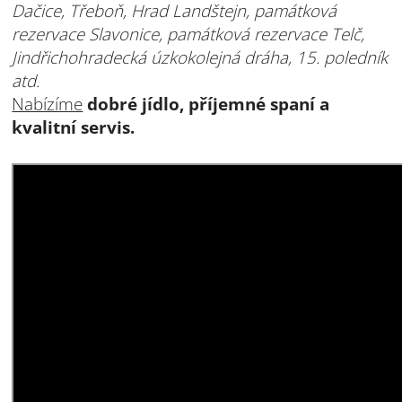
Dačice, Třeboň, Hrad Landštejn, památková
rezervace Slavonice, památková rezervace Telč,
Jindřichohradecká úzkokolejná dráha, 15. poledník
atd.
Nabízíme
dobré jídlo, příjemné spaní a
kvalitní servis.