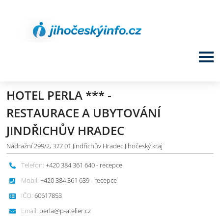
HOTEL PERLA *** -
RESTAURACE A UBYTOVÁNÍ
JINDŘICHŮV HRADEC
Nádražní 299/2, 377 01 Jindřichův Hradec Jihočeský kraj
Telefon:
+420 384 361 640 - recepce
Mobil:
+420 384 361 639 - recepce
IČO:
60617853
Email:
perla@p-atelier.cz