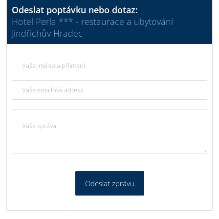
Odeslat poptávku nebo dotaz:
Hotel Perla *** - restaurace a ubytování
Jindřichův Hradec
Odeslat zprávu