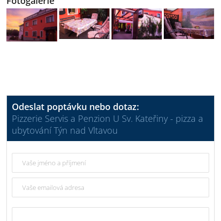
Fotogalerie
Odeslat poptávku nebo dotaz:
Pizzerie Servis a Penzion U Sv. Kateřiny - pizza a
ubytování Týn nad Vltavou