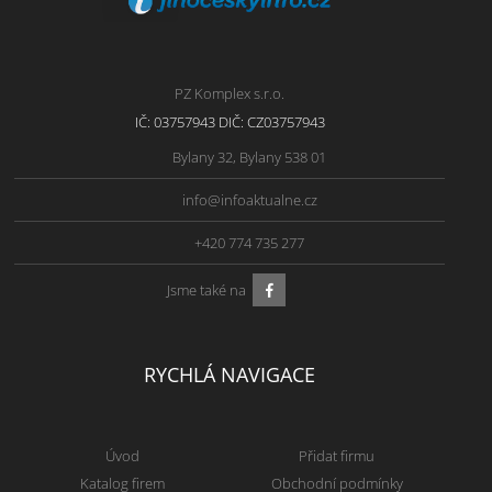
PZ Komplex s.r.o.
IČ: 03757943 DIČ: CZ03757943
Bylany 32, Bylany 538 01
info@infoaktualne.cz
+420 774 735 277
Jsme také na
RYCHLÁ NAVIGACE
Úvod
Přidat firmu
Katalog firem
Obchodní podmínky