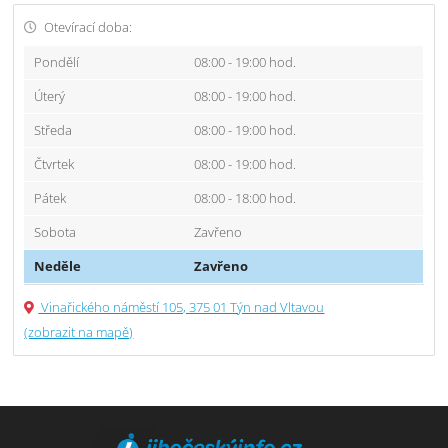
Otevírací doba:
Pondělí
08:00 - 19:00 hod.
Úterý
08:00 - 19:00 hod.
Středa
08:00 - 19:00 hod.
Čtvrtek
08:00 - 19:00 hod.
Pátek
08:00 - 18:00 hod.
Sobota
Zavřeno
Neděle
Zavřeno
Vinařického náměstí 105, 375 01 Týn nad Vltavou
(zobrazit na mapě)