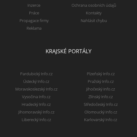
Inzerce
Ochrana osobních údajů
Práce
Kontakty
Propagace firmy
Nahlásit chybu
Reklama
KRAJSKÉ PORTÁLY
Pardubický Info.cz
Plzeňský Info.cz
Ústecký Info.cz
Pražský Info.cz
Moravskoslezský Info.cz
Jihočeský Info.cz
Vysočina Info.cz
Zlínský Info.cz
Hradecký Info.cz
Středočeský Info.cz
Jihomoravský Info.cz
Olomoucký Info.cz
Liberecký Info.cz
Karlovarský Info.cz