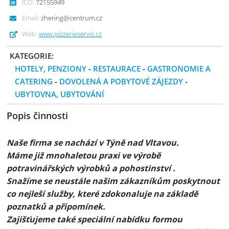
IČO:
72155949
Email:
zhering@centrum.cz
Web:
www.pizzerieservis.cz
KATEGORIE:
HOTELY, PENZIONY
-
RESTAURACE
-
GASTRONOMIE A
CATERING
-
DOVOLENÁ A POBYTOVÉ ZÁJEZDY
-
UBYTOVNA, UBYTOVÁNÍ
Popis činnosti
Naše firma se nachází v Týně nad Vltavou.
Máme již mnohaletou praxi ve výrobě
potravinářských výrobků a pohostinství .
Snažíme se neustále našim zákazníkům poskytnout
co nejleší služby, které zdokonaluje na základě
poznatků a připomínek.
Zajišťujeme také speciální nabídku formou