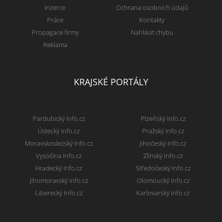
Inzerce
Ochrana osobních údajů
Práce
Kontakty
Propagace firmy
Nahlásit chybu
Reklama
KRAJSKÉ PORTÁLY
Pardubický Info.cz
Plzeňský Info.cz
Ústecký Info.cz
Pražský Info.cz
Moravskoslezský Info.cz
Jihočeský Info.cz
Vysočina Info.cz
Zlínský Info.cz
Hradecký Info.cz
Středočeský Info.cz
Jihomoravský Info.cz
Olomoucký Info.cz
Liberecký Info.cz
Karlovarský Info.cz