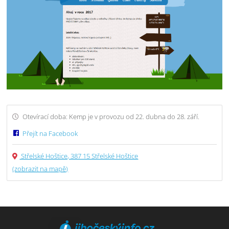
Otevírací doba: Kemp je v provozu od 22. dubna do 28. září.
Přejít na Facebook
Střelské Hoštice, 387 15 Střelské Hoštice
(zobrazit na mapě)