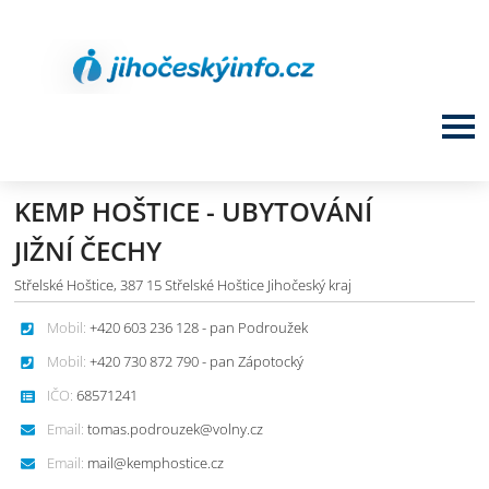
KEMP HOŠTICE - UBYTOVÁNÍ
JIŽNÍ ČECHY
Střelské Hoštice, 387 15 Střelské Hoštice Jihočeský kraj
Mobil:
+420 603 236 128 - pan Podroužek
Mobil:
+420 730 872 790 - pan Zápotocký
IČO:
68571241
Email:
tomas.podrouzek@volny.cz
Email:
mail@kemphostice.cz