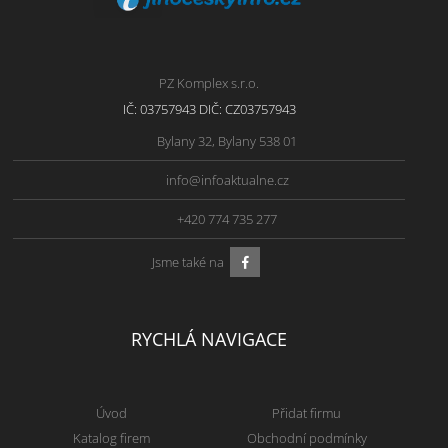
PZ Komplex s.r.o.
IČ: 03757943 DIČ: CZ03757943
Bylany 32, Bylany 538 01
info@infoaktualne.cz
+420 774 735 277
Jsme také na
RYCHLÁ NAVIGACE
Úvod
Přidat firmu
Katalog firem
Obchodní podmínky