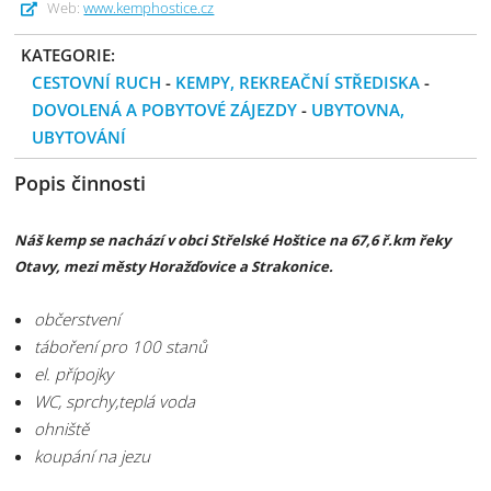
Web:
www.kemphostice.cz
KATEGORIE:
CESTOVNÍ RUCH
-
KEMPY, REKREAČNÍ STŘEDISKA
-
DOVOLENÁ A POBYTOVÉ ZÁJEZDY
-
UBYTOVNA,
UBYTOVÁNÍ
Popis činnosti
Náš kemp se nachází v obci Střelské Hoštice na 67,6 ř.km řeky
Otavy, mezi městy Horažďovice a Strakonice.
občerstvení
táboření pro 100 stanů
el. přípojky
WC, sprchy,teplá voda
ohniště
koupání na jezu