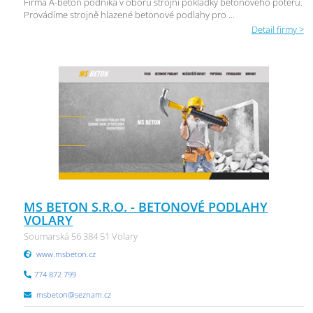
Firma A-beton podniká v oboru strojní pokládky betonového potěru.
Provádíme strojně hlazené betonové podlahy pro ...
Detail firmy >
MS BETON S.R.O. - BETONOVÉ PODLAHY
VOLARY
Soumarská 56 384 51 Volary
www.msbeton.cz
774 872 799
msbeton@seznam.cz