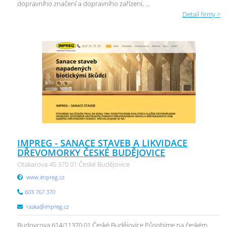
dopravního značení a dopravního zařízení, ...
Detail firmy >
IMPREG - SANACE STAVEB A LIKVIDACE
DŘEVOMORKY ČESKÉ BUDĚJOVICE
Otakarova 45 370 01 České Budějovice
www.impreg.cz
603 767 370
raska@impreg.cz
Budovcova 614/11370 01 České Budějovice Působíme na českém