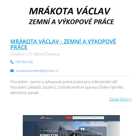
MRÁKOTA VÁCLAV - ZEMNÍ A VÝKOPOVÉ
PRÁCE
Čimelice 277 398 04 Čimelice
739 064 506
mrakotacimelice@seznam.cz
Provádím : zemní a výkopové práce práce pro inženýrské sítě
hloubění základů, bazénů, čističek terénní úpravy čištění rybníků
demolice staveb
Detail firmy >