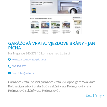
GARÁŽOVÁ VRATA, VJEZDOVÉ BRÁNY - JAN
PÍCHA
Na Třepince 546 378 16 Lomnice nad Lužnicí
www.garazovavrata-picha.cz
605 153 870
jan.picha@atlas.cz
Garážová vrata : Sekční garážová vrata Výklopná garážová vrata
Rolovací garážová vrata Boční sekční vrata Průmyslová vrata :
Průmyslová sekční vrata Průmyslová ...
Detail firmy >