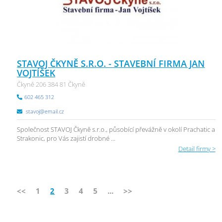
STAVOJ ČKYNĚ S.R.O. - STAVEBNÍ FIRMA JAN
VOJTÍŠEK
Čkyně 206 384 81 Čkyně
602 465 312
stavoj@email.cz
Společnost STAVOJ Čkyně s.r.o., působící převážně v okolí Prachatic a
Strakonic, pro Vás zajistí drobné ...
Detail firmy >
<<
1
2
3
4
5
...
>>