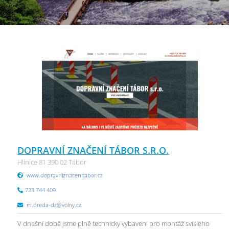
DOPRAVNÍ ZNAČENÍ TÁBOR S.R.O.
Hlinice 81 390 02 Tábor
www.dopravniznacenitabor.cz
723 744 409
m.breda-dz@volny.cz
V dnešní době jsme plně technicky vybaveni pro montáž svislého