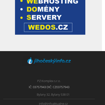
PZ Komplex s.r.o.
IČ: 03757943 DIČ: CZ03757943
Bylany 32, Bylany 538 01
info@infoaktualne.cz