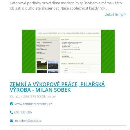
Betonové podlahy provádíme moderním způsobem a máme v této
oblasti dlouholeté zkušenosti.Naše společnost každý rok ...
Detail firmy >
ZEMNÍ A VÝKOPOVÉ PRÁCE, PILAŘSKÁ
VÝROBA - MILAN SOBEK
Kunžak 255 378 53 Strmilov
www.zemnipracesobek.cz
602 137 686
m.sobek@quick.cz