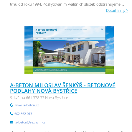
trhu od roku 1994. Poskytováním kvalitních služeb odstraňujeme ...
Detail firmy >
A-BETON MILOSLAV ŠENKÝŘ - BETONOVÉ
PODLAHY NOVÁ BYSTŘICE
9. května 661 378 33 Nová Bystřice
www.a-beton.cz
602 862 013
a-beton@seznam.cz