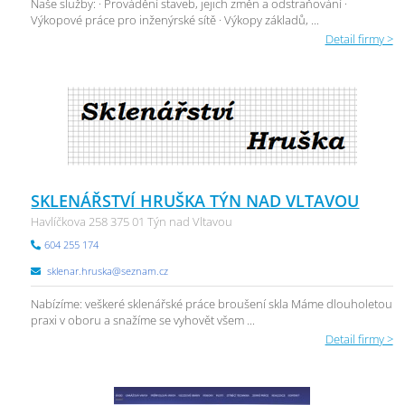
Naše služby: · Provádění staveb, jejich změn a odstraňování ·
Výkopové práce pro inženýrské sítě · Výkopy základů, ...
Detail firmy >
SKLENÁŘSTVÍ HRUŠKA TÝN NAD VLTAVOU
Havlíčkova 258 375 01 Týn nad Vltavou
604 255 174
sklenar.hruska@seznam.cz
Nabízíme: veškeré sklenářské práce broušení skla Máme dlouholetou
praxi v oboru a snažíme se vyhovět všem ...
Detail firmy >