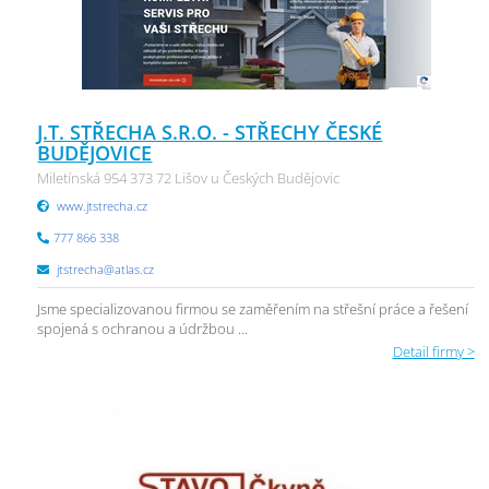
J.T. STŘECHA S.R.O. - STŘECHY ČESKÉ
BUDĚJOVICE
Miletínská 954 373 72 Lišov u Českých Budějovic
www.jtstrecha.cz
777 866 338
jtstrecha@atlas.cz
Jsme specializovanou firmou se zaměřením na střešní práce a řešení
spojená s ochranou a údržbou ...
Detail firmy >