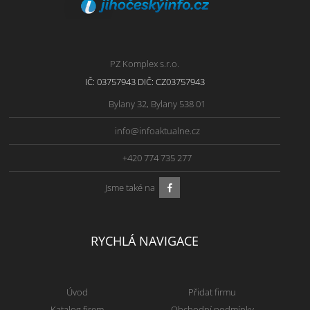
PZ Komplex s.r.o.
IČ: 03757943 DIČ: CZ03757943
Bylany 32, Bylany 538 01
info@infoaktualne.cz
+420 774 735 277
Jsme také na
RYCHLÁ NAVIGACE
Úvod
Přidat firmu
Katalog firem
Obchodní podmínky