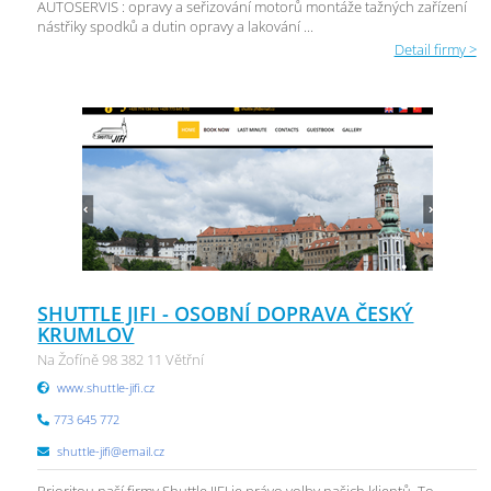
AUTOSERVIS : opravy a seřizování motorů montáže tažných zařízení
nástřiky spodků a dutin opravy a lakování ...
Detail firmy >
SHUTTLE JIFI - OSOBNÍ DOPRAVA ČESKÝ
KRUMLOV
Na Žofíně 98 382 11 Větřní
www.shuttle-jifi.cz
773 645 772
shuttle-jifi@email.cz