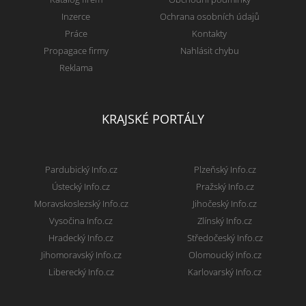
Inzerce
Ochrana osobních údajů
Práce
Kontakty
Propagace firmy
Nahlásit chybu
Reklama
KRAJSKÉ PORTÁLY
Pardubický Info.cz
Plzeňský Info.cz
Ústecký Info.cz
Pražský Info.cz
Moravskoslezský Info.cz
Jihočeský Info.cz
Vysočina Info.cz
Zlínský Info.cz
Hradecký Info.cz
Středočeský Info.cz
Jihomoravský Info.cz
Olomoucký Info.cz
Liberecký Info.cz
Karlovarský Info.cz