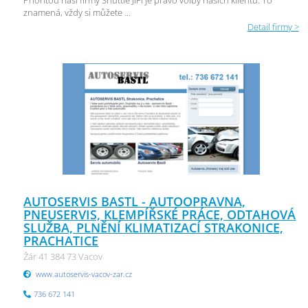
Prioritou naší firmy Shuttle JIFI je právo volby našich klientů. To
znamená, vždy si můžete ...
Detail firmy >
AUTOSERVIS BASTL - AUTOOPRAVNA,
PNEUSERVIS, KLEMPÍŘSKÉ PRÁCE, ODTAHOVÁ
SLUŽBA, PLNĚNÍ KLIMATIZACÍ STRAKONICE,
PRACHATICE
Žár 41 384 73 Vacov
www.autoservis-vacov-zar.cz
736 672 141