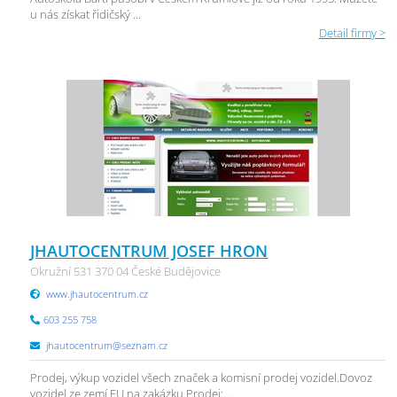
u nás získat řidičský ...
Detail firmy >
JHAUTOCENTRUM JOSEF HRON
Okružní 531 370 04 České Budějovice
www.jhautocentrum.cz
603 255 758
jhautocentrum@seznam.cz
Prodej, výkup vozidel všech značek a komisní prodej vozidel.Dovoz
vozidel ze zemí EU na zakázku.Prodej: ...