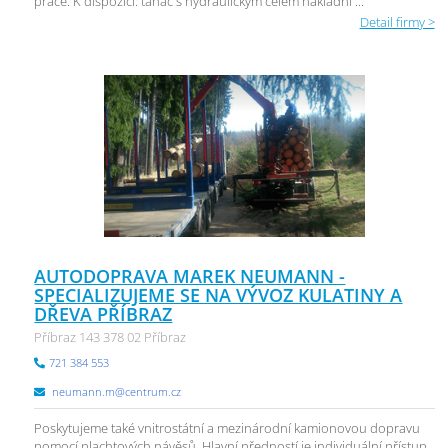
práce. K dispozici: tahač s hydraulickým čelem nákladní ...
Detail firmy >
AUTODOPRAVA MAREK NEUMANN -
SPECIALIZUJEME SE NA VÝVOZ KULATINY A
DŘEVA PŘÍBRAZ
Příbraz 143 378 02 Příbraz
721 384 553
neumann.m@centrum.cz
Poskytujeme také vnitrostátní a mezinárodní kamionovou dopravu
pomocí plachtových návěsů. Hlavní předností je individuální přístup