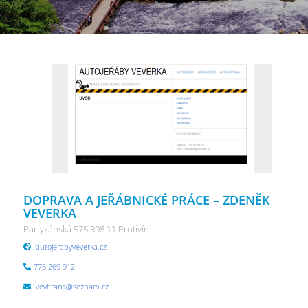
DOPRAVA A JEŘÁBNICKÉ PRÁCE – ZDENĚK
VEVERKA
Partyzánská 575 398 11 Protivín
autojerabyveverka.cz
776 269 912
vevitrans@seznam.cz