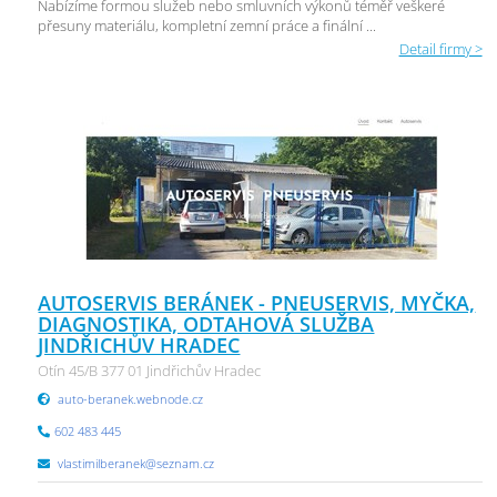
Nabízíme formou služeb nebo smluvních výkonů téměř veškeré
přesuny materiálu, kompletní zemní práce a finální ...
Detail firmy >
AUTOSERVIS BERÁNEK - PNEUSERVIS, MYČKA,
DIAGNOSTIKA, ODTAHOVÁ SLUŽBA
JINDŘICHŮV HRADEC
Otín 45/B 377 01 Jindřichův Hradec
auto-beranek.webnode.cz
602 483 445
vlastimilberanek@seznam.cz