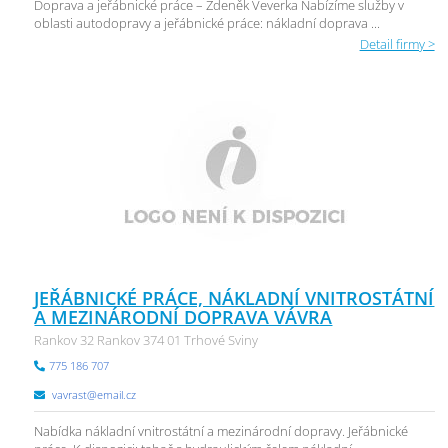
Doprava a jeřábnické práce – Zdeněk Veverka Nabízíme služby v
oblasti autodopravy a jeřábnické práce: nákladní doprava ...
Detail firmy >
JEŘÁBNICKÉ PRÁCE, NÁKLADNÍ VNITROSTÁTNÍ
A MEZINÁRODNÍ DOPRAVA VÁVRA
Rankov 32 Rankov 374 01 Trhové Sviny
775 186 707
vavrast@email.cz
Nabídka nákladní vnitrostátní a mezinárodní dopravy. Jeřábnické