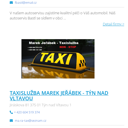
fbastl@email.cz
V našem autoservisu zajistíme kvalitní péči o Váš automobil. Náš
autoservis Bastl se sídlem v obci ...
Detail firmy >
TAXISLUŽBA MAREK JEŘÁBEK - TÝN NAD
VLTAVOU
Jiráskova 81 375 01 Týn nad Vltavou 1
+ 420 604 519 374
ma.ra-tax@seznam.cz