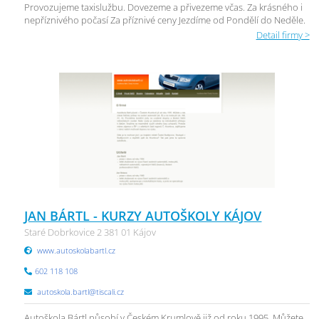
Provozujeme taxislužbu. Dovezeme a přivezeme včas. Za krásného i
nepříznivého počasí Za příznivé ceny Jezdíme od Pondělí do Neděle.
Detail firmy >
JAN BÁRTL - KURZY AUTOŠKOLY KÁJOV
Staré Dobrkovice 2 381 01 Kájov
www.autoskolabartl.cz
602 118 108
autoskola.bartl@tiscali.cz
Autoškola Bártl působí v Českém Krumlově již od roku 1995. Můžete