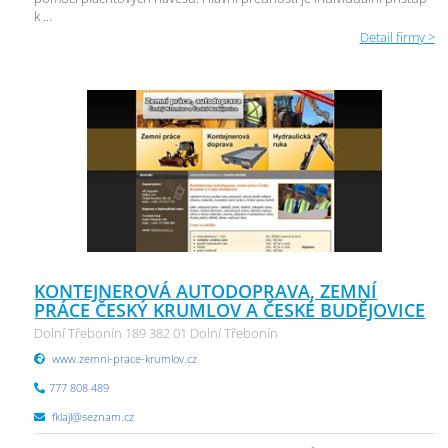
k ...
Detail firmy >
KONTEJNEROVÁ AUTODOPRAVA, ZEMNÍ
PRÁCE ČESKÝ KRUMLOV A ČESKÉ BUDĚJOVICE
Dolní Třebonín 189 382 01 Dolní Třebonín
www.zemni-prace-krumlov.cz
777 808 489
fklajl@seznam.cz