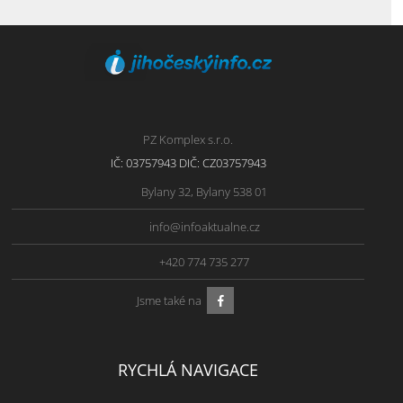
PZ Komplex s.r.o.
IČ: 03757943 DIČ: CZ03757943
Bylany 32, Bylany 538 01
info@infoaktualne.cz
+420 774 735 277
Jsme také na
RYCHLÁ NAVIGACE