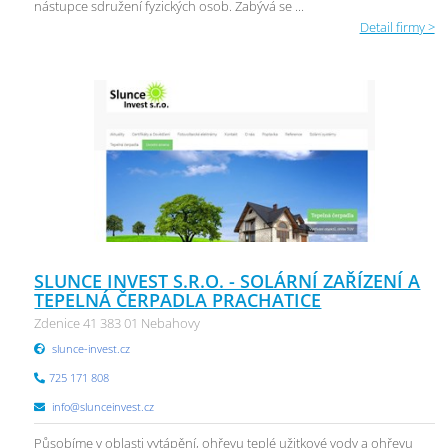
nástupce sdružení fyzických osob. Zabývá se ...
Detail firmy >
SLUNCE INVEST S.R.O. - SOLÁRNÍ ZAŘÍZENÍ A
TEPELNÁ ČERPADLA PRACHATICE
Zdenice 41 383 01 Nebahovy
slunce-invest.cz
725 171 808
info@slunceinvest.cz
Působíme v oblasti vytápění, ohřevu teplé užitkové vody a ohřevu