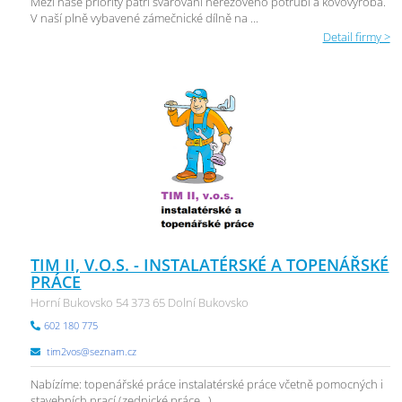
Mezi naše priority patří svařování nerezového potrubí a kovovýroba.
V naší plně vybavené zámečnické dílně na ...
Detail firmy >
TIM II, V.O.S. - INSTALATÉRSKÉ A TOPENÁŘSKÉ
PRÁCE
Horní Bukovsko 54 373 65 Dolní Bukovsko
602 180 775
tim2vos@seznam.cz
Nabízíme: topenářské práce instalatérské práce včetně pomocných i
stavebních prací (zednické práce,..)