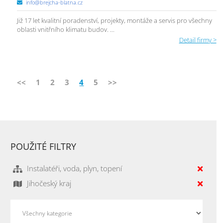
info@brejcha-blatna.cz
Již 17 let kvalitní poradenství, projekty, montáže a servis pro všechny
oblasti vnitřního klimatu budov. ...
Detail firmy >
<<
1
2
3
4
5
>>
POUŽITÉ FILTRY
Instalatéři, voda, plyn, topení
Jihočeský kraj