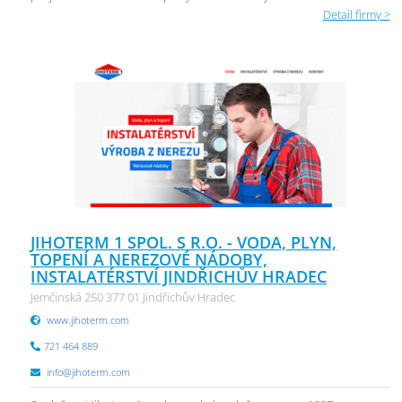
Detail firmy >
JIHOTERM 1 SPOL. S R.O. - VODA, PLYN,
TOPENÍ A NEREZOVÉ NÁDOBY,
INSTALATÉRSTVÍ JINDŘICHŮV HRADEC
Jemčinská 250 377 01 Jindřichův Hradec
www.jihoterm.com
721 464 889
info@jihoterm.com