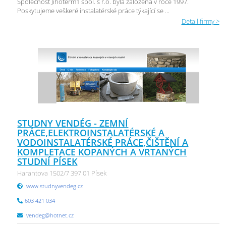
Společnost Jihoterm1 spol. s r.o. byla založena v roce 1997.
Poskytujeme veškeré instalatérské práce týkající se ...
Detail firmy >
STUDNY VENDÉG - ZEMNÍ
PRÁCE,ELEKTROINSTALATÉRSKÉ A
VODOINSTALATÉRSKÉ PRÁCE,ČIŠTĚNÍ A
KOMPLETACE KOPANÝCH A VRTANÝCH
STUDNÍ PÍSEK
Harantova 1502/7 397 01 Písek
www.studnyvendeg.cz
603 421 034
vendeg@hotnet.cz