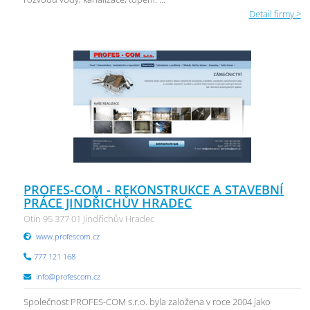
Detail firmy >
PROFES-COM - REKONSTRUKCE A STAVEBNÍ
PRÁCE JINDŘICHŮV HRADEC
Otín 95 377 01 Jindřichův Hradec
www.profescom.cz
777 121 168
info@profescom.cz
Společnost PROFES-COM s.r.o. byla založena v roce 2004 jako