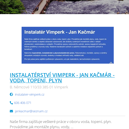
INSTALATÉRSTVÍ VIMPERK - JAN KAČMÁR -
VODA, TOPENÍ, PLYN
B. Němcové 110/33 385 01 Vimperk
instalater-vimperk.cz
606 406 071
jankacmar@seznam.cz
Naše firma zajišťuje veškeré práce v oboru voda, topení, plyn.
Provádíme jak montáže plynu, vody, ...