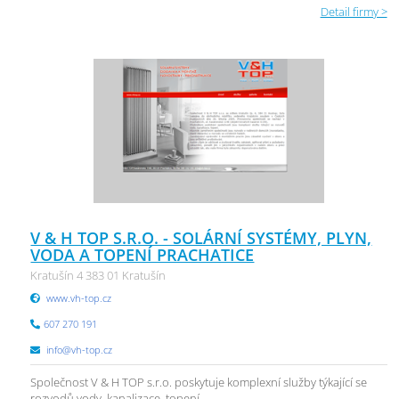
Detail firmy >
V & H TOP S.R.O. - SOLÁRNÍ SYSTÉMY, PLYN,
VODA A TOPENÍ PRACHATICE
Kratušín 4 383 01 Kratušín
www.vh-top.cz
607 270 191
info@vh-top.cz
Společnost V & H TOP s.r.o. poskytuje komplexní služby týkající se
rozvodů vody, kanalizace, topení. ...