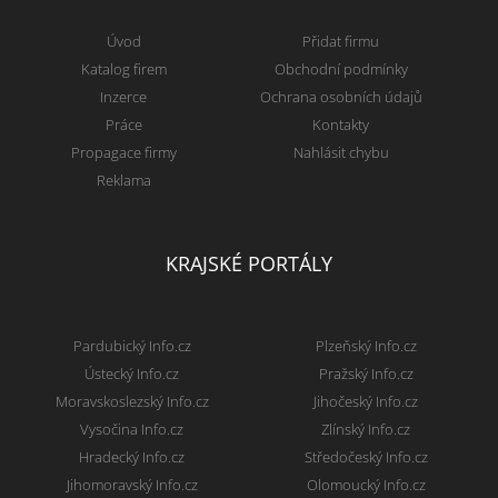
Úvod
Přidat firmu
Katalog firem
Obchodní podmínky
Inzerce
Ochrana osobních údajů
Práce
Kontakty
Propagace firmy
Nahlásit chybu
Reklama
KRAJSKÉ PORTÁLY
Pardubický Info.cz
Plzeňský Info.cz
Ústecký Info.cz
Pražský Info.cz
Moravskoslezský Info.cz
Jihočeský Info.cz
Vysočina Info.cz
Zlínský Info.cz
Hradecký Info.cz
Středočeský Info.cz
Jihomoravský Info.cz
Olomoucký Info.cz