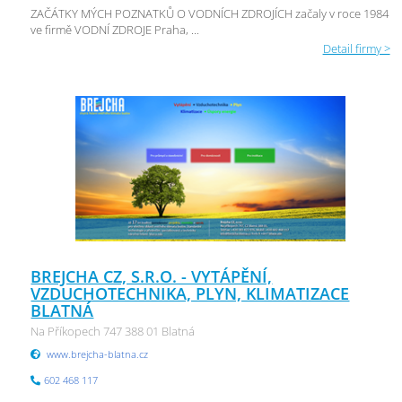
ZAČÁTKY MÝCH POZNATKŮ O VODNÍCH ZDROJÍCH začaly v roce 1984
ve firmě VODNÍ ZDROJE Praha, ...
Detail firmy >
BREJCHA CZ, S.R.O. - VYTÁPĚNÍ,
VZDUCHOTECHNIKA, PLYN, KLIMATIZACE
BLATNÁ
Na Příkopech 747 388 01 Blatná
www.brejcha-blatna.cz
602 468 117