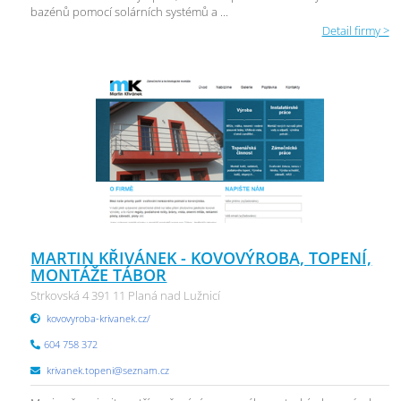
bazénů pomocí solárních systémů a ...
Detail firmy >
MARTIN KŘIVÁNEK - KOVOVÝROBA, TOPENÍ,
MONTÁŽE TÁBOR
Strkovská 4 391 11 Planá nad Lužnicí
kovovyroba-krivanek.cz/
604 758 372
krivanek.topeni@seznam.cz