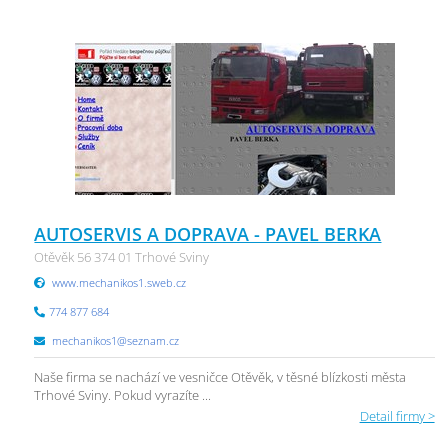
AUTOSERVIS A DOPRAVA - PAVEL BERKA
Otěvěk 56 374 01 Trhové Sviny
www.mechanikos1.sweb.cz
774 877 684
mechanikos1@seznam.cz
Naše firma se nachází ve vesničce Otěvěk, v těsné blízkosti města
Trhové Sviny. Pokud vyrazíte ...
Detail firmy >