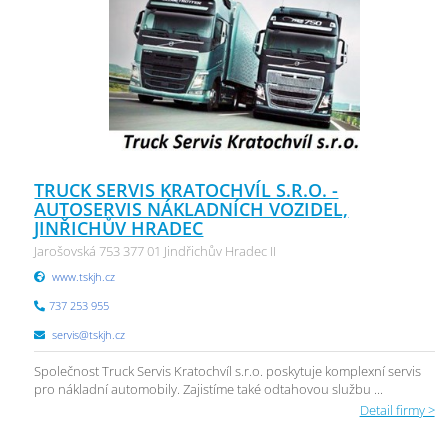
TRUCK SERVIS KRATOCHVÍL S.R.O. -
AUTOSERVIS NÁKLADNÍCH VOZIDEL,
JINŘICHŮV HRADEC
Jarošovská 753 377 01 Jindřichův Hradec II
www.tskjh.cz
737 253 955
servis@tskjh.cz
Společnost Truck Servis Kratochvíl s.r.o. poskytuje komplexní servis
pro nákladní automobily. Zajistíme také odtahovou službu ...
Detail firmy >