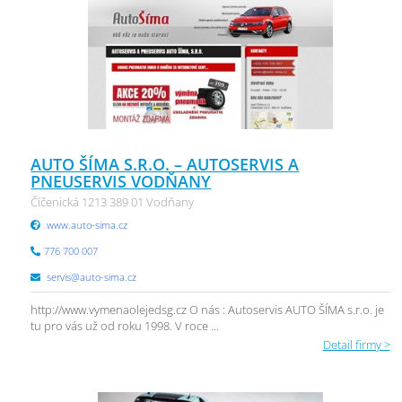
AUTO ŠÍMA S.R.O. – AUTOSERVIS A
PNEUSERVIS VODŇANY
Číčenická 1213 389 01 Vodňany
www.auto-sima.cz
776 700 007
servis@auto-sima.cz
http://www.vymenaolejedsg.cz O nás : Autoservis AUTO ŠÍMA s.r.o. je
tu pro vás už od roku 1998. V roce ...
Detail firmy >