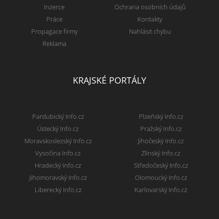
Inzerce
Ochrana osobních údajů
Práce
Kontakty
Propagace firmy
Nahlásit chybu
Reklama
KRAJSKÉ PORTÁLY
Pardubický Info.cz
Plzeňský Info.cz
Ústecký Info.cz
Pražský Info.cz
Moravskoslezský Info.cz
Jihočeský Info.cz
Vysočina Info.cz
Zlínský Info.cz
Hradecký Info.cz
Středočeský Info.cz
Jihomoravský Info.cz
Olomoucký Info.cz
Liberecký Info.cz
Karlovarský Info.cz