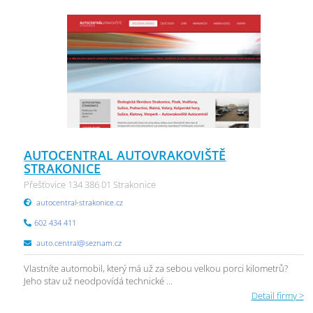
AUTOCENTRAL AUTOVRAKOVIŠTĚ
STRAKONICE
Přešťovice 134 386 01 Strakonice
autocentral-strakonice.cz
602 434 411
auto.central@seznam.cz
Vlastníte automobil, který má už za sebou velkou porci kilometrů?
Jeho stav už neodpovídá technické ...
Detail firmy >