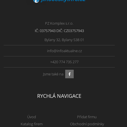
PZ Komplex s.r.o.
IČ: 03757943 DIČ: CZ03757943
Bylany 32, Bylany 538 01
info@infoaktualne.cz
+420 774 735 277
Jsme také na
RYCHLÁ NAVIGACE
Úvod
Přidat firmu
Katalog firem
Obchodní podmínky