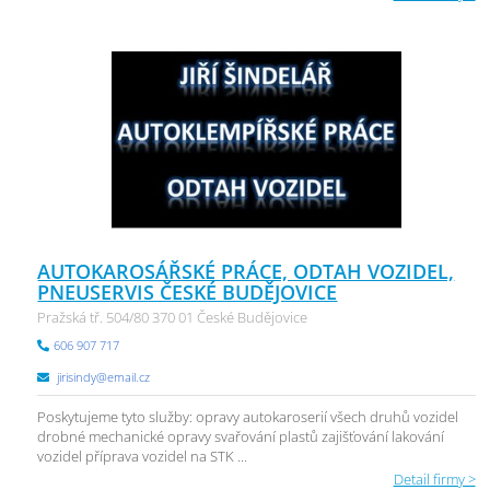
AUTOKAROSÁŘSKÉ PRÁCE, ODTAH VOZIDEL,
PNEUSERVIS ČESKÉ BUDĚJOVICE
Pražská tř. 504/80 370 01 České Budějovice
606 907 717
jirisindy@email.cz
Poskytujeme tyto služby: opravy autokaroserií všech druhů vozidel
drobné mechanické opravy svařování plastů zajišťování lakování
vozidel příprava vozidel na STK ...
Detail firmy >