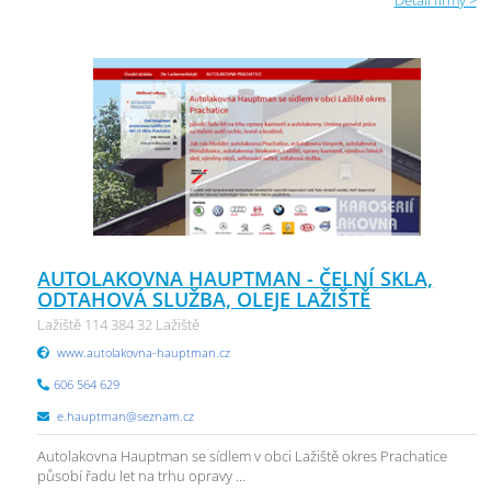
Detail firmy >
AUTOLAKOVNA HAUPTMAN - ČELNÍ SKLA,
ODTAHOVÁ SLUŽBA, OLEJE LAŽIŠTĚ
Lažiště 114 384 32 Lažiště
www.autolakovna-hauptman.cz
606 564 629
e.hauptman@seznam.cz
Autolakovna Hauptman se sídlem v obci Lažiště okres Prachatice
působí řadu let na trhu opravy ...