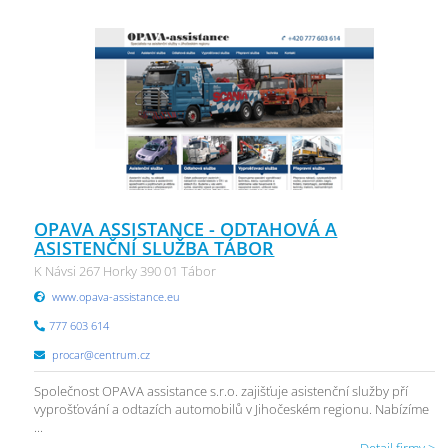
OPAVA ASSISTANCE - ODTAHOVÁ A
ASISTENČNÍ SLUŽBA TÁBOR
K Návsi 267 Horky 390 01 Tábor
www.opava-assistance.eu
777 603 614
procar@centrum.cz
Společnost OPAVA assistance s.r.o. zajišťuje asistenční služby pří
vyprošťování a odtazích automobilů v Jihočeském regionu. Nabízíme
...