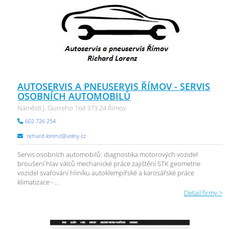
AUTOSERVIS A PNEUSERVIS ŘÍMOV - SERVIS
OSOBNÍCH AUTOMOBILŮ
Náměstí J. Gurreho 164 373 24 Římov
602 726 254
richard.lorenz@volny.cz
Servis osobních automobilů: diagnostika motorových vozidel
broušení hlav válců mechanické práce zajištění STK geometrie
vozidel svařování hliníku autoklempířské a karosářské práce
klimatizace - ...
Detail firmy >