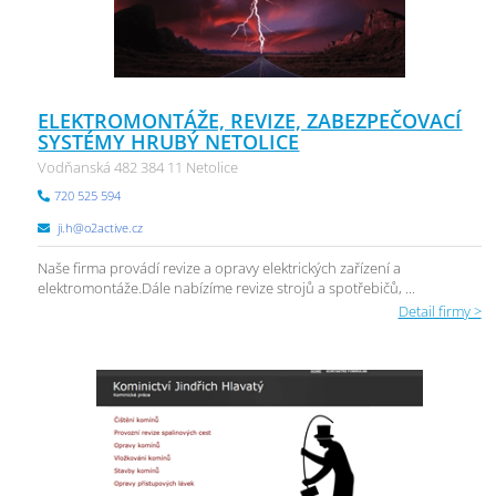
ELEKTROMONTÁŽE, REVIZE, ZABEZPEČOVACÍ
SYSTÉMY HRUBÝ NETOLICE
Vodňanská 482 384 11 Netolice
720 525 594
ji.h@o2active.cz
Naše firma provádí revize a opravy elektrických zařízení a
elektromontáže.Dále nabízíme revize strojů a spotřebičů, ...
Detail firmy >