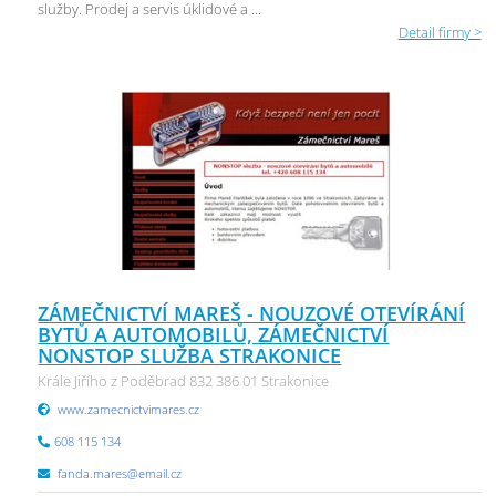
služby. Prodej a servis úklidové a ...
Detail firmy >
ZÁMEČNICTVÍ MAREŠ - NOUZOVÉ OTEVÍRÁNÍ
BYTŮ A AUTOMOBILŮ, ZÁMEČNICTVÍ
NONSTOP SLUŽBA STRAKONICE
Krále Jiřího z Poděbrad 832 386 01 Strakonice
www.zamecnictvimares.cz
608 115 134
fanda.mares@email.cz