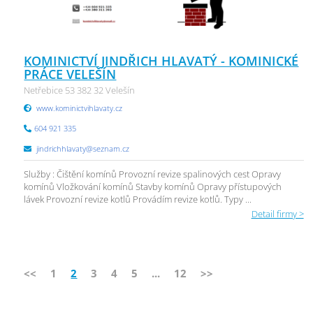
KOMINICTVÍ JINDŘICH HLAVATÝ - KOMINICKÉ
PRÁCE VELEŠÍN
Netřebice 53 382 32 Velešín
www.kominictvihlavaty.cz
604 921 335
jindrichhlavaty@seznam.cz
Služby : Čištění komínů Provozní revize spalinových cest Opravy
komínů Vložkování komínů Stavby komínů Opravy přístupových
lávek Provozní revize kotlů Provádím revize kotlů. Typy ...
Detail firmy >
<<
1
2
3
4
5
...
12
>>