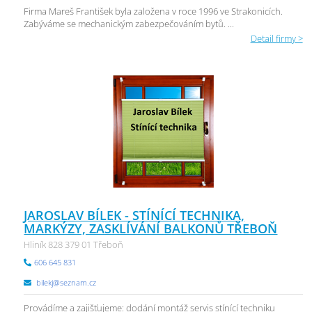
Firma Mareš František byla založena v roce 1996 ve Strakonicích.
Zabýváme se mechanickým zabezpečováním bytů. ...
Detail firmy >
JAROSLAV BÍLEK - STÍNÍCÍ TECHNIKA,
MARKÝZY, ZASKLÍVÁNÍ BALKONŮ TŘEBOŇ
Hliník 828 379 01 Třeboň
606 645 831
bilekj@seznam.cz
Provádíme a zajišťujeme: dodání montáž servis stínící techniku