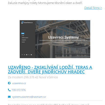
žaluzie markýzy rolety Montujeme těsnění oken a dveří.
Detail firmy >
UZAVŘENO - ZASKLÍVÁNÍ LODŽIÍ, TERAS A
ZÁDVEŘÍ, DVEŘE JINDŘICHŮV HRADEC
Za mostem 296 378 42 Nová Včelnice
uzavreno.cz
739 072 976
systemuzavreno@seznam.cz