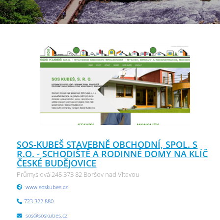
SOS-KUBEŠ STAVEBNĚ OBCHODNÍ, SPOL. S
R.O. - SCHODIŠTĚ A RODINNÉ DOMY NA KLÍČ
ČESKÉ BUDĚJOVICE
Průmyslová 245 373 82 Boršov nad Vltavou
www.soskubes.cz
723 322 880
sos@soskubes.cz