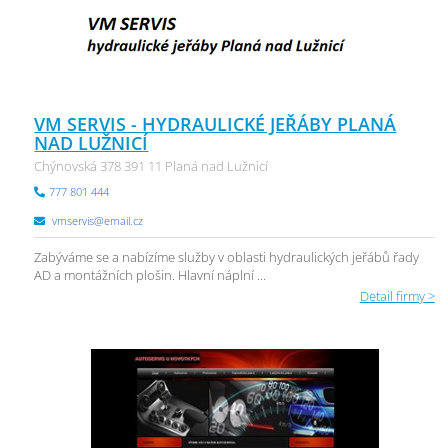
VM SERVIS - HYDRAULICKÉ JEŘÁBY PLANÁ
NAD LUŽNICÍ
Chýnovská 378 391 11 Planá nad Lužnicí
777 801 444
vmservis@email.cz
Zabýváme se a nabízíme služby v oblasti hydraulických jeřábů řady
AD a montážních plošin. Hlavní náplní ...
Detail firmy >