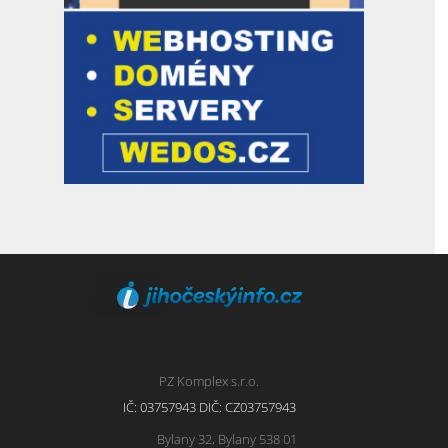
PZ Komplex s.r.o.
IČ: 03757943 DIČ: CZ03757943
Bylany 32, Bylany 538 01