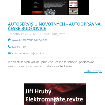
AUTOSERVIS U NOVOTNÝCH - AUTOOPRAVNA
ČESKÉ BUDĚJOVICE
Třebotovice 2417 370 06 České Budějovice
www.autoservisunovotnych.cz
602 443 160
rallycross.novotny@tiscali.cz
V oblasti servisu vozidel jsme v současnosti schopni poskytovat
servisní služby pro veškerou dopravní techniku. ...
Detail firmy >