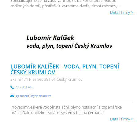
Specializujeme se na zasklívání lodžií, balkonů, teras, vstupů
rodinných domů, přístřešků. Vyrábíme dveře, zimní zahrady, ...
Detail firmy >
LUBOMÍR KALÍŠEK - VODA, PLYN, TOPENÍ
ČESKÝ KRUMLOV
Skalní 171 Plešivec 381 01 Český Krumlov
775 303 416
gasmont.1@seznam.cz
Provádím veškeré vodoinstalační, plynoinstalační a topenářské
práce. Dále nabízím : solární systémy telená čerpadla
Detail firmy >