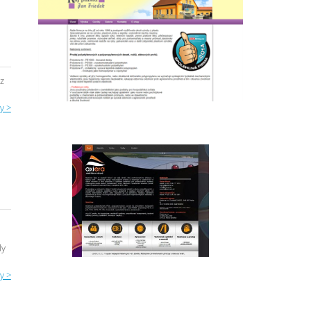
 z
y >
e
ly
y >