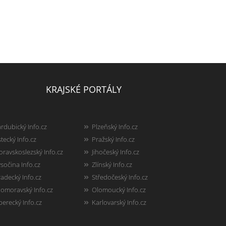
KRAJSKÉ PORTÁLY
rdubický Info.cz
Plzeňský Info.cz
tecký Info.cz
Pražský Info.cz
ravskoslezský Info.cz
Jihočeský Info.cz
sočina Info.cz
Zlínský Info.cz
adecký Info.cz
Středočeský Info.cz
homoravský Info.cz
Olomoucký Info.cz
berecký Info.cz
Karlovarský Info.cz