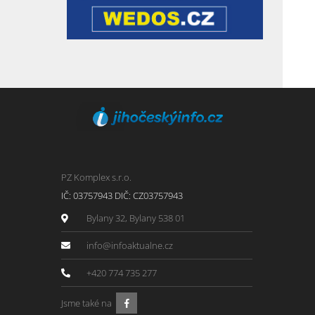
PZ Komplex s.r.o.
IČ: 03757943 DIČ: CZ03757943
Bylany 32, Bylany 538 01
info@infoaktualne.cz
+420 774 735 277
Jsme také na