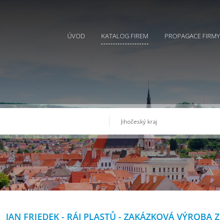
ÚVOD
KATALOG FIREM
PROPAGACE FIRMY
JAN FRIEDEK - RÁJ PLASTŮ - ZAKÁZKOVÁ VÝROBA Z