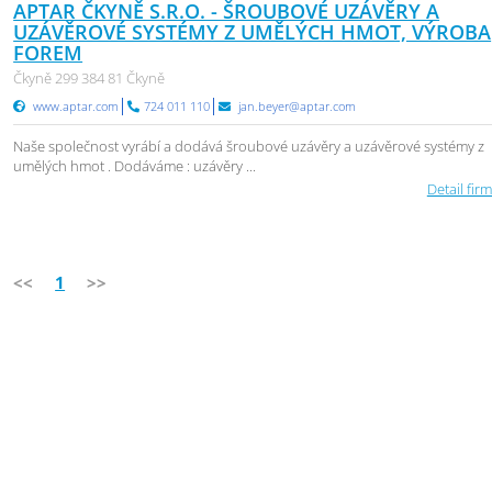
APTAR ČKYNĚ S.R.O. - ŠROUBOVÉ UZÁVĚRY A
UZÁVĚROVÉ SYSTÉMY Z UMĚLÝCH HMOT, VÝROBA
FOREM
Čkyně 299 384 81 Čkyně
www.aptar.com
724 011 110
jan.beyer@aptar.com
Naše společnost vyrábí a dodává šroubové uzávěry a uzávěrové systémy z
umělých hmot . Dodáváme : uzávěry ...
Detail firm
<<
1
>>