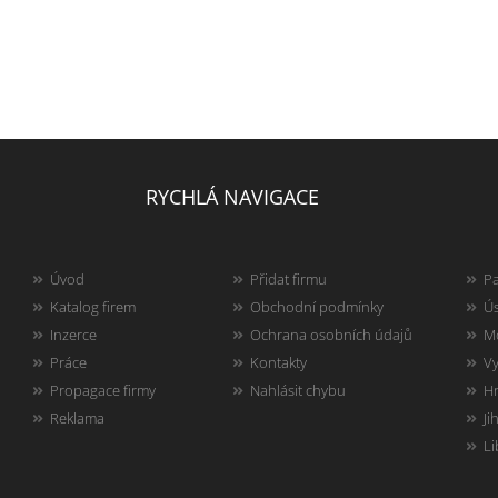
RYCHLÁ NAVIGACE
Úvod
Přidat firmu
Pa
Katalog firem
Obchodní podmínky
Ús
Inzerce
Ochrana osobních údajů
Mo
Práce
Kontakty
Vy
Propagace firmy
Nahlásit chybu
Hr
Reklama
Ji
Li