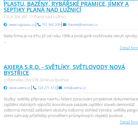
PLASTU, BAZÉNY, RYBÁŘSKÉ PRAMICE, JÍMKY A
SEPTIKY PLANÁ NAD LUŽNICÍ
ČSLA 206 391 11 Planá nad Lužnicí
www.rajplastu.cz
731 565 209
friedek@seznam.cz
Naše firma je na trhu již od roku 1996 a postupně rozšiřovala okruh výroby
...
Detail firm
AXIERA S.R.O. - SVĚTLÍKY, SVĚTLOVODY NOVÁ
BYSTŘICE
U Rybníčku 359 378 33 Nová Bystřice
www.axiera.cz
724 271 413
info@axiera.cz
Služby: světlíky příprava návrhu řešení zpracování projektové dokumentac
zajištění statických výpočtů koordinace zakázek zajištění staveb demontáž
odborná montáž zaškolení obsluhy odborný dohled Výroba: světlíky pergo
zimní zahrady přístřešky prosvětlení průmyslových objektů bodové ...
Detail firm